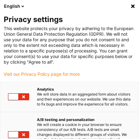
English
Veuillez choisir votre lieu de livraison
Privacy settings
La sélection de la page pays/région peut influencer différents
facteurs tels que le prix, les options d'expédition et la disponibilité
This website protects your privacy by adhering to the European
Union General Data Protection Regulation (GDPR). We will not
des produits.
use your data for any purpose that you do not consent to and
only to the extent not exceeding data which is necessary in
relation to a specific purpose(s) of processing. You can grant
Voir tous les sites
your consent(s) to use your data for specific purposes below or
by clicking "Agree to all".
Aller à www.igus.com
Visit our Privacy Policy page for more
Analytics
(0)
We will store data in an aggregated form about visitors
and their experiences on our website. We use this data
to fix bugs and improve the experience for all visitors.
Page d'accueil
Emballage et produits alimentaires
Composants pour le secteur de l'emballage
A/B testing and personalization
We will create a cookie in your browser to ensure
consistency of our A/B tests. A/B tests are small
changes displayed to different groups of visitors. We