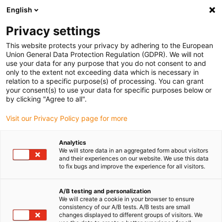
English
Veuillez choisir votre lieu de livraison
Privacy settings
La sélection de la page pays/région peut influencer différents
facteurs tels que le prix, les options d'expédition et la disponibilité
This website protects your privacy by adhering to the European
Union General Data Protection Regulation (GDPR). We will not
des produits.
use your data for any purpose that you do not consent to and
only to the extent not exceeding data which is necessary in
relation to a specific purpose(s) of processing. You can grant
Voir tous les sites
your consent(s) to use your data for specific purposes below or
by clicking "Agree to all".
Aller à www.igus.com
Visit our Privacy Policy page for more
Analytics
(0)
We will store data in an aggregated form about visitors
and their experiences on our website. We use this data
to fix bugs and improve the experience for all visitors.
Page d'accueil
Exemples d'applications
Technique linéaire pour une étiqueteuse dans l'industrie des boissons
A/B testing and personalization
We will create a cookie in your browser to ensure
consistency of our A/B tests. A/B tests are small
changes displayed to different groups of visitors. We