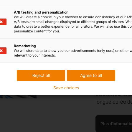
Des connecteur 
A/B testing and personalization
à la machine de
We will create a cookie in your browser to ensure consistency of our A/B
longue durée de
A/B tests are small changes displayed to different groups of visitors. We
data to create a better experience for all visitors. We will also use this c
robustes.
personalize content for you.
Qu’il s’agisse
sur stock ou de 
Remarketing
We will store data to show you our advertisements (only ours) on other 
mesure, la qual
relevant to your interests.
aux connecteur
offre une solut
Reject all
Agree to all
applications ind
confectionneme
Save choices
connecteur tout
longue durée de
Plus d'informatio