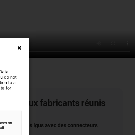
 Data
ou do not
ion to a
ta for
ur de deux fabricants réunis
l câble
ences on
nt de câbles igus avec des connecteurs
all
RTING