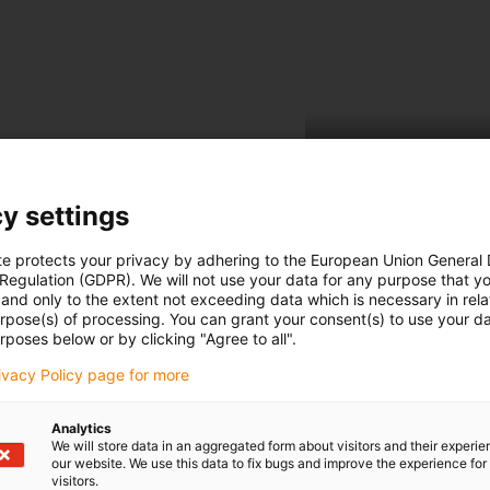
y settings
te protects your privacy by adhering to the European Union General
 Regulation (GDPR). We will not use your data for any purpose that y
and only to the extent not exceeding data which is necessary in relat
urpose(s) of processing. You can grant your consent(s) to use your da
rposes below or by clicking "Agree to all".
Le meille
rivacy Policy page for more
en un seu
Analytics
We will store data in an aggregated form about visitors and their experi
Confectionneme
our website. We use this data to fix bugs and improve the experience for 
visitors.
industriels HA