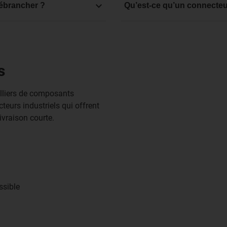
ectivity (Intercontec)
Les connecteurs sont munis
ébrancher ?
Qu’est-ce qu’un connecte
ouvertures des paliers et 
eur normalement vissé et un
Des connecteurs SUB-D sont 
des ondes lumineuses. Les
dérivé du mot anglais D-Subm
connecteurs intégrés.
appelés D-SUB connecteur. Le
Les connecteurs qui sont u
paliers, qui forment un trap
connecteur de puissance.
s
inadvertance est certainemen
de signaux servent à tran
Les prises à l’extrémité d
illiers de composants
eurs industriels qui offrent
ivraison courte.
ssible