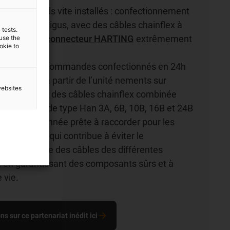
carrés lourds vite installés : confectionnement
 readycable igus, avec des câbles chainflex à
 tests.
 vie et des
connecteur HARTING
extrêmement
 use the
ookie to
 de câbles de commandes confectionnés en 24h
confection à partir de l’unité nements sur
websites
ité contrôlée des câbles chainflex combinée
s HARTING de type Han 3A, 6B, 10B, 16B et 24B
ion confectionnée prête à raccorder pour les
ustrielles et qui contribue à éviter le
nt complexe des câbles des différentes
 en garantissant des composants sûrs et à
 vie.
ns sur ce partenariat inédit ici