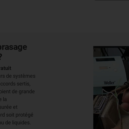
brasage
?
ratuit
urs de systèmes
ccords sertis,
soient de grande
 la
surée et
rd soit protégé
ou de liquides.