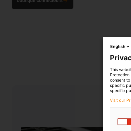
Boutique connecteurs
English
Privac
This websi
Protection
consent to 
specific p
specific pu
Visit our P