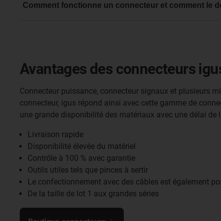
Câbles de signaux et connecteurs puissance de TE Conn
Comment fonctionne un connecteur et comment le d
Boîtier et inserts de Harting (mono et HanModular)
La vidéo suivante montre la différence entre un connect
Connecteurs M8 & M12 de Binder
Speed Tec de TE Connectivity (Intercontec)
Sub-D de FCT Molex
Connecteurs signaux par Yamaichi
Raccords vissés Hummel
Avantages des connecteurs igu
Module Connect igus
Connecteur puissance, connecteur signaux et plusieurs m
connecteur, igus répond ainsi avec cette gamme de connect
une grande disponibilité des matériaux avec une délai de l
Livraison rapide
Disponibilité élevée du matériel
Contrôle à 100 % avec garantie
Outils utiles tels que pinces à sertir
Le confectionnement avec des câbles est également po
De la taille de lot 1 aux grandes séries