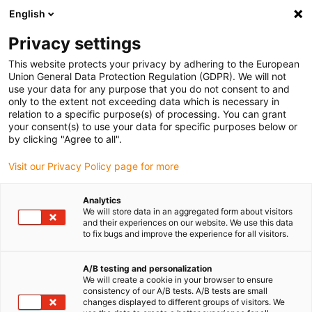
English
(0)
Privacy settings
igus-icon-arrow-right
igus-icon-arrow-right
igus-icon-arrow-right
Accueil
Câbles pour chaînes porte-câbles
Câbles confectionnés
This website protects your privacy by adhering to the European
igus-icon-arrow-right
Technologie vidéo, vision et bus
Union General Data Protection Regulation (GDPR). We will not
use your data for any purpose that you do not consent to and
only to the extent not exceeding data which is necessary in
relation to a specific purpose(s) of processing. You can grant
Câbles vidéo / vision / bus
your consent(s) to use your data for specific purposes below or
by clicking "Agree to all".
Visit our Privacy Policy page for more
Les câbles readycable® destinés à la technique caméra / vidéo /
Analytics
vision / bus sont des câbles spéciaux confectionnés pour les
We will store data in an aggregated form about visitors
chaînes porte-câbles. Les câbles de données sont testés sur des
and their experiences on our website. We use this data
millions de cycles dans les chaînes porte-câbles. Ils sont
to fix bugs and improve the experience for all visitors.
disponibles sous forme de câbles FireWire, USB, GigE, de fibre
optique à indice de gradients et de câbles coaxiaux. Les câbles
A/B testing and personalization
spéciaux disposent de différentes homologations et conformités
We will create a cookie in your browser to ensure
consistency of our A/B tests. A/B tests are small
dont UL, CSA ou CE Desina. Ce câble ultra souple est egalement
changes displayed to different groups of visitors. We
disponible en version retardatrice de flamme et résistante aux