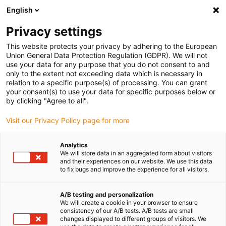
English
(0)
Privacy settings
igus-icon-arrow-right
igus-icon-arrow-right
igus-icon-arrow-right
Accueil
Câbles pour chaînes porte-câbles
Câbles confectionnés
This website protects your privacy by adhering to the European
igus-icon-arrow-right
Câbles capteurs
Union General Data Protection Regulation (GDPR). We will not
use your data for any purpose that you do not consent to and
only to the extent not exceeding data which is necessary in
relation to a specific purpose(s) of processing. You can grant
Câbles capteurs
your consent(s) to use your data for specific purposes below or
by clicking "Agree to all".
Visit our Privacy Policy page for more
Les câbles capteur/acteur pour chaînes porte-câbles sont destinés
Analytics
aux rayons de courbure à partir de 4xd. Les câbles CF.INI sont
We will store data in an aggregated form about visitors
testés sur des millions de cycles dans des chaînes porte-câbles Ils
and their experiences on our website. We use this data
disposent de différentes homologations et conformités dont UL,
to fix bugs and improve the experience for all visitors.
CSA ou CE Desina et sont résistants aux huiles. Ces câbles
capteur/acteur sont disponibles avec différentes extrémités.
A/B testing and personalization
We will create a cookie in your browser to ensure
Câble capteur/acteur à rayon de courbure de 4 à 5 x d
consistency of our A/B tests. A/B tests are small
Résistance aux huiles
changes displayed to different groups of visitors. We