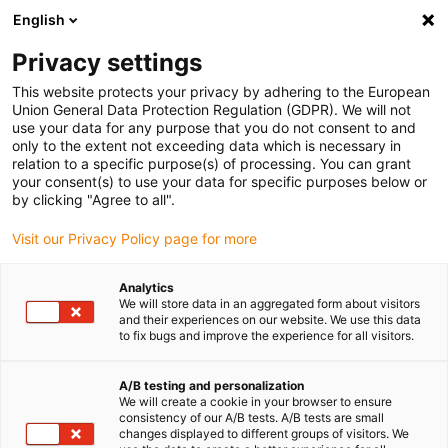
English
(0)
Privacy settings
igus-icon-arrow-right
igus-icon-arrow-right
igus-icon-arrow-right
Accueil
Câbles pour chaînes porte-câbles
Câbles confectionnés
This website protects your privacy by adhering to the European
igus-icon-arrow-right
igus-icon-arrow-right
Câble moteur au standard fabricant
peut être utilisé avec FAGOR
Union General Data Protection Regulation (GDPR). We will not
use your data for any purpose that you do not consent to and
only to the extent not exceeding data which is necessary in
relation to a specific purpose(s) of processing. You can grant
Câbles confectionnés
your consent(s) to use your data for specific purposes below or
by clicking "Agree to all".
Visit our Privacy Policy page for more
similaires à ceux de FAGOR
Analytics
We will store data in an aggregated form about visitors
and their experiences on our website. We use this data
to fix bugs and improve the experience for all visitors.
readycable® confectionnés pour convenir à Fagor, conçus pour un
usage exigeant dans les chaînes porte-câbles et testés pour avoir
une très longue durée de vie. Tous les câbles igus® bénéficient
A/B testing and personalization
We will create a cookie in your browser to ensure
d'une garantie de 36 mois. Pour pouvoir obtenir cette grande
consistency of our A/B tests. A/B tests are small
qualité, tous les câbles chainflex® sont contrôlés un à un et testés
changes displayed to different groups of visitors. We