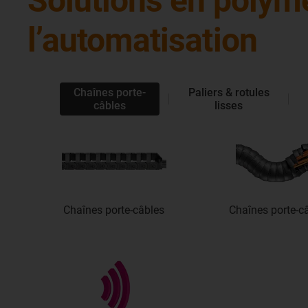
Solutions en polymè
l’automatisation
Chaînes porte-
Paliers & rotules
câbles
lisses
Chaînes porte-câbles
Chaînes porte-c