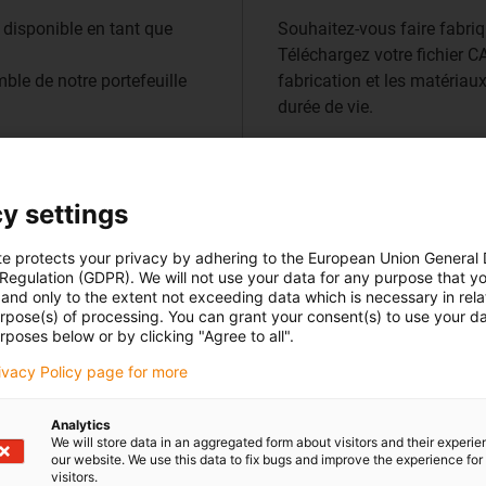
 disponible en tant que
Souhaitez-vous faire fabri
Téléchargez votre fichier 
ble de notre portefeuille
fabrication et les matériaux 
durée de vie.
Fabrication avec tél
y settings
te protects your privacy by adhering to the European Union General
 Regulation (GDPR). We will not use your data for any purpose that y
and only to the extent not exceeding data which is necessary in relat
urpose(s) of processing. You can grant your consent(s) to use your da
rposes below or by clicking "Agree to all".
iées au
rivacy Policy page for more
Analytics
e notre
We will store data in an aggregated form about visitors and their experi
our website. We use this data to fix bugs and improve the experience for 
en polymères
visitors.