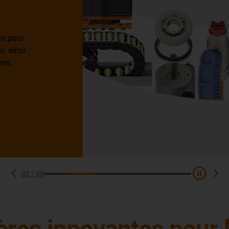
 pour
ainsi
.
02
/
06