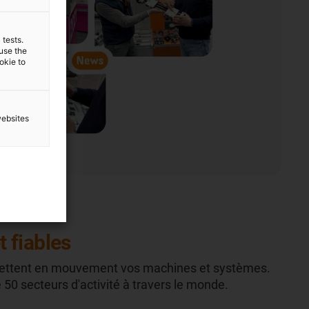
 tests.
 use the
ookie to
websites
t fiables
mettent en mouvement vos machines et systèmes.
50 secteurs d'activité à travers le monde.