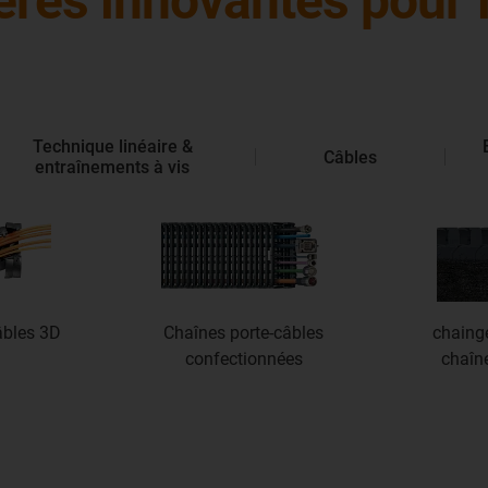
res innovantes pour l’
Technique linéaire &
Câbles
entraînements à vis
âbles 3D
Chaînes porte-câbles
chainge
confectionnées
chaîn