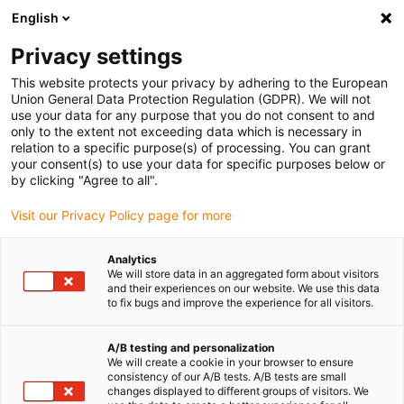
English
Veuillez choisir votre lieu de livraison
Privacy settings
La sélection de la page pays/région peut influencer différents
facteurs tels que le prix, les options d'expédition et la disponibilité
This website protects your privacy by adhering to the European
Union General Data Protection Regulation (GDPR). We will not
des produits.
use your data for any purpose that you do not consent to and
only to the extent not exceeding data which is necessary in
relation to a specific purpose(s) of processing. You can grant
Voir tous les sites
your consent(s) to use your data for specific purposes below or
by clicking "Agree to all".
Aller à www.igus.com
Visit our Privacy Policy page for more
Analytics
(0)
We will store data in an aggregated form about visitors
and their experiences on our website. We use this data
to fix bugs and improve the experience for all visitors.
Page d'accueil
Technique d'entraînement modulaire
Nouveautés
A/B testing and personalization
We will create a cookie in your browser to ensure
consistency of our A/B tests. A/B tests are small
changes displayed to different groups of visitors. We