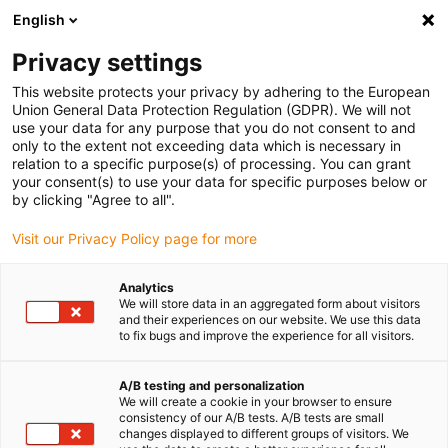
English
Veuillez choisir votre lieu de livraison
Privacy settings
La sélection de la page pays/région peut influencer différents
facteurs tels que le prix, les options d'expédition et la disponibilité
This website protects your privacy by adhering to the European
Union General Data Protection Regulation (GDPR). We will not
des produits.
use your data for any purpose that you do not consent to and
only to the extent not exceeding data which is necessary in
relation to a specific purpose(s) of processing. You can grant
Voir tous les sites
your consent(s) to use your data for specific purposes below or
by clicking "Agree to all".
Aller à www.igus.com
Visit our Privacy Policy page for more
Analytics
(0)
We will store data in an aggregated form about visitors
and their experiences on our website. We use this data
to fix bugs and improve the experience for all visitors.
Page d'accueil
Moteur électrique
Nouveautés
A/B testing and personalization
We will create a cookie in your browser to ensure
consistency of our A/B tests. A/B tests are small
Nouveautés moteurs
changes displayed to different groups of visitors. We