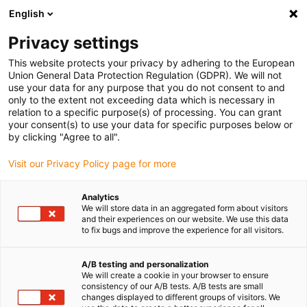
English
Veuillez choisir votre lieu de livraison
Privacy settings
La sélection de la page pays/région peut influencer différents
facteurs tels que le prix, les options d'expédition et la disponibilité
This website protects your privacy by adhering to the European
Union General Data Protection Regulation (GDPR). We will not
des produits.
use your data for any purpose that you do not consent to and
only to the extent not exceeding data which is necessary in
relation to a specific purpose(s) of processing. You can grant
Voir tous les sites
your consent(s) to use your data for specific purposes below or
by clicking "Agree to all".
Aller à www.igus.com
Visit our Privacy Policy page for more
Analytics
(0)
We will store data in an aggregated form about visitors
and their experiences on our website. We use this data
to fix bugs and improve the experience for all visitors.
Page d'accueil
Entreprise
Recrutement
A/B testing and personalization
We will create a cookie in your browser to ensure
consistency of our A/B tests. A/B tests are small
changes displayed to different groups of visitors. We