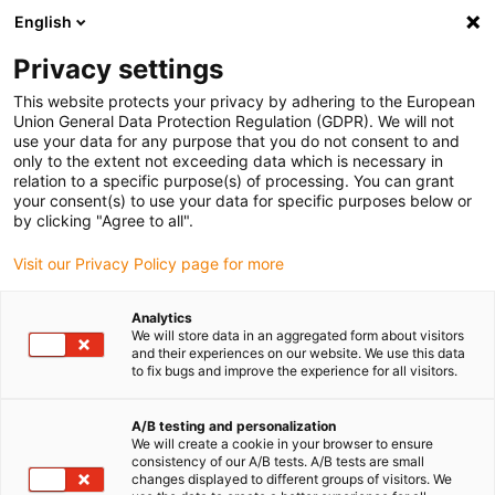
English
(0)
Privacy settings
igus-icon-arrow-right
igus-icon-arrow-right
igus-icon-arrow-right
Accueil
Câbles pour chaînes porte-câbles
Câbles confectionnés
This website protects your privacy by adhering to the European
igus-icon-arrow-right
igus-icon-arrow-right
Câble moteur au standard fabricant
suitable for KEBA
Union General Data Protection Regulation (GDPR). We will not
use your data for any purpose that you do not consent to and
only to the extent not exceeding data which is necessary in
relation to a specific purpose(s) of processing. You can grant
Câbles confectionnés selon
your consent(s) to use your data for specific purposes below or
by clicking "Agree to all".
Visit our Privacy Policy page for more
les standards KEBA
Analytics
We will store data in an aggregated form about visitors
and their experiences on our website. We use this data
to fix bugs and improve the experience for all visitors.
Câbles readycable® de grande qualité à très longue durée de vie,
confectionnés pour convenir à KEBA, pour une utilisation dans les
chaînes porte-câbles. Ils sont très robustes et résistants dans les
A/B testing and personalization
We will create a cookie in your browser to ensure
applications en mouvement. Afin de garantir la performance de
consistency of our A/B tests. A/B tests are small
ses produits readycable® même en présence de sollicitations
changes displayed to different groups of visitors. We