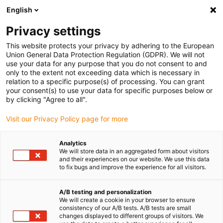
English
(0)
Privacy settings
igus-icon-arrow-right
igus-icon-arrow-right
igus-icon-arrow-right
Accueil
Câbles pour chaînes porte-câbles
Câbles confectionnés
This website protects your privacy by adhering to the European
igus-icon-arrow-right
igus-icon-arrow-right
Câble moteur au standard fabricant
peut être utilisé avec Baumüller
Union General Data Protection Regulation (GDPR). We will not
use your data for any purpose that you do not consent to and
only to the extent not exceeding data which is necessary in
relation to a specific purpose(s) of processing. You can grant
Câbles confectionnés
your consent(s) to use your data for specific purposes below or
by clicking "Agree to all".
Visit our Privacy Policy page for more
similaires à ceux de Baumüller
Analytics
We will store data in an aggregated form about visitors
and their experiences on our website. We use this data
to fix bugs and improve the experience for all visitors.
Câbles readycable® de grande qualité à très longue durée de vie,
confectionnés pour convenir à Baumüller, pour une utilisation
dans les chaînes porte-câbles. Ils sont très robustes et résistants
A/B testing and personalization
We will create a cookie in your browser to ensure
dans les applications en mouvement. Afin de garantir la
consistency of our A/B tests. A/B tests are small
performance de ses produits readycable® même en présence de
changes displayed to different groups of visitors. We