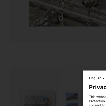
English
Privac
This websi
Protection
consent to 