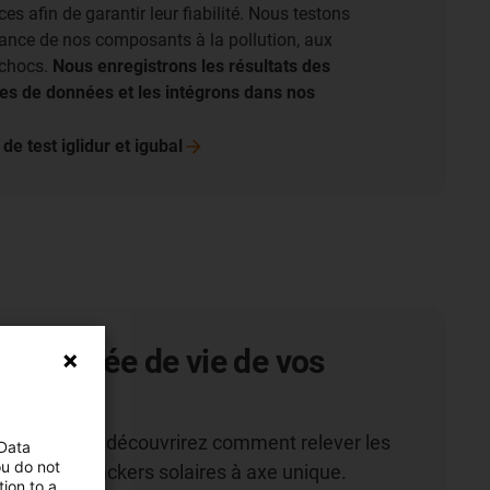
s afin de garantir leur fiabilité. Nous testons
tance de nos composants à la pollution, aux
 chocs.
Nous enregistrons les résultats des
es de données et les intégrons dans nos
 de test iglidur et
igubal
 la durée de vie de vos
solaires
e blanc, vous découvrirez comment relever les
 Data
ou do not
ilisation de trackers solaires à axe unique.
ion to a