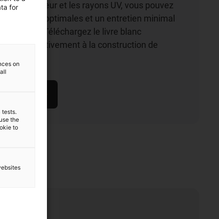
ière, la chaleur et les rayons UV, vous pouvez
ta for
rformances optimales et un entretien minimal
 de 25 ans. Téléchargez le livre blanc
articipez activement à la construction de
rgie solaire !
ences on
all
ivres blancs
 tests.
 use the
ookie to
websites