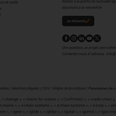
Restez à la pointe de l'actualité i
rs et outils
abonnant à la newsletter
e
l
Je m'inscris
Nous contacter
Une question, un projet, une com
Contactez-nous à l’adresse : info@
ookies
Mentions légales
CGV
Règles de procédure
Paramètres de co
« chainge », « chains for cranes », « ConProtect », « cradle-chain », « 
 e-chains », « e-chain systems », « e-chain systems », « e-loop », « e
« ibow », « igear », « iglide », « iglidur », « igubal », « igumid », « igus