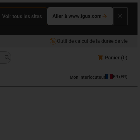
Aller à www.igus.com
Voir tous les sites
Outil de calcul de la durée de vie
Panier
(0)
FR
(
FR
)
Mon interlocuteur