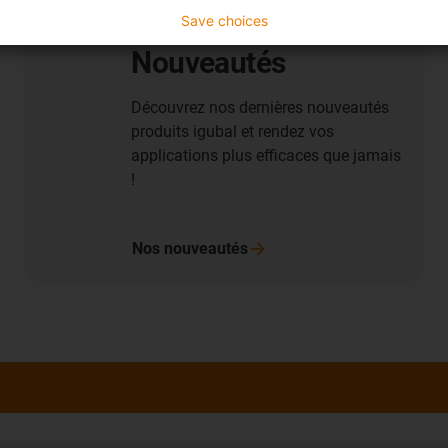
Save choices
Nouveautés
Découvrez nos dernières nouveautés
produits igubal et rendez vos
applications plus efficaces que jamais
!
Nos
nouveautés