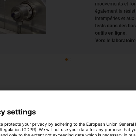
mouvements et force
également la résis
intempéries et aux
tests dans des bas
outils en ligne.
Vers le laboratoire
Maximisez
trackers 
y settings
Dans notre livr
te protects your privacy by adhering to the European Union General
 Regulation (GDPR). We will not use your data for any purpose that y
défis liés à l'ut
and only to the extent not exceeding data which is necessary in relat