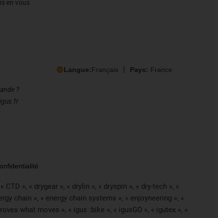
gus en vous
Langue:
Français
Pays:
France
mande ?
igus.fr
nfidentialité
CTD », « drygear », « drylin », « dryspin », « dry-tech », «
nergy chain », « energy chain systems », « enjoyneering », «
 improves what moves », « igus :bike », « igusGO », « igutex », «