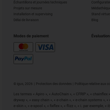
Échantillons et journées techniques
Configurateu
Projets sur mesure
Médiathèqu
Installation et supervising
Stand virtue
Délai de livraison
Blog
Modes de paiement
Évaluation
©
igus, 2026
Protection des données
Politique relative aux c
Les termes « Apiro », « AutoChain », « CFRIP », « chainflex », 
dryway », « easy chain », « e-chain », « e-chain systems », «
e-skin », « e-spool », « fixflex », « flizz », « i. par exemple, 