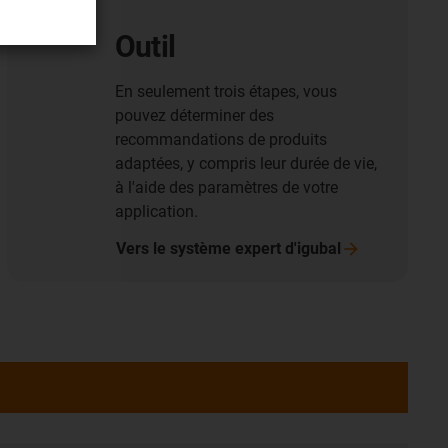
Outil
En seulement trois étapes, vous
pouvez déterminer des
recommandations de produits
adaptées, y compris leur durée de vie,
à l'aide des paramètres de votre
application.
Vers le système expert
d'igubal