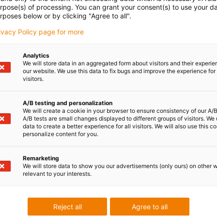
Malgré la pouss
urpose(s) of processing. You can grant your consent(s) to use your da
rposes below or by clicking "Agree to all".
garantir des pe
sur une période
rivacy Policy page for more
maintenant et p
Analytics
l'avenir de l'éne
We will store data in an aggregated form about visitors and their experi
our website. We use this data to fix bugs and improve the experience for 
visitors.
Consulter les l
A/B testing and personalization
We will create a cookie in your browser to ensure consistency of our A/B
A/B tests are small changes displayed to different groups of visitors. We
data to create a better experience for all visitors. We will also use this c
personalize content for you.
Remarketing
ubal
We will store data to show you our advertisements (only ours) on other 
relevant to your interests.
Reject all
Agree to all