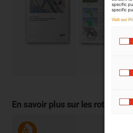
specific p
specific pu
Visit our P
En savoir plus sur les rotules ig