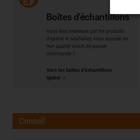
Boîtes d'échantillons
Vous êtes intéressé par les produits
d'igubal et souhaitez vous assurer de
leur qualité avant de passer
commande ?
Vers les boîtes d'échantillons
igubal
Conseil