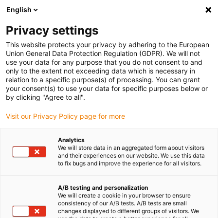
English
Veuillez choisir votre lieu de livraison
Privacy settings
La sélection de la page pays/région peut influencer différents
facteurs tels que le prix, les options d'expédition et la disponibilité
This website protects your privacy by adhering to the European
Union General Data Protection Regulation (GDPR). We will not
des produits.
use your data for any purpose that you do not consent to and
only to the extent not exceeding data which is necessary in
relation to a specific purpose(s) of processing. You can grant
Voir tous les sites
your consent(s) to use your data for specific purposes below or
by clicking "Agree to all".
Aller à www.igus.com
Visit our Privacy Policy page for more
Analytics
(0)
We will store data in an aggregated form about visitors
and their experiences on our website. We use this data
to fix bugs and improve the experience for all visitors.
Page d'accueil
Secteurs d'activité
A/B testing and personalization
We will create a cookie in your browser to ensure
consistency of our A/B tests. A/B tests are small
Des solutions en
changes displayed to different groups of visitors. We