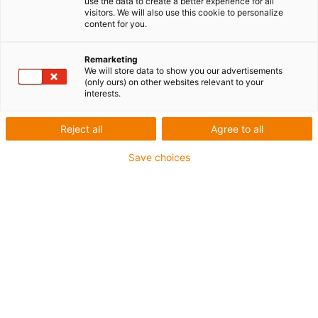
use the data to create a better experience for all
machines et équipements dès maintenant.
visitors. We will also use this cookie to personalize
content for you.
Remarketing
We will store data to show you our advertisements
(only ours) on other websites relevant to your
interests.
Liste
Mosaïque
Reject all
Agree to all
Save choices
Nombre de produits :
0
Aucun produit disponible dans cette catégorie pour
l’instant. Vous avez besoin d'aide ou d'une solution sur
mesure ? Adressez-vous vite au chat en direct igus® !
Ou
Envoyez-nous un message !