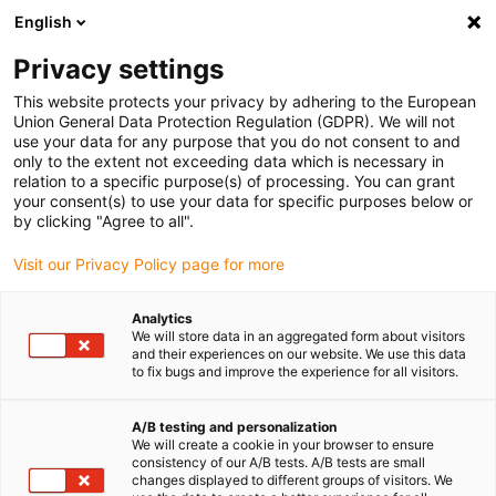
English
(0)
Privacy settings
igus-icon-arrow-right
igus-icon-arrow-right
Accueil
Roues dentées et crémaillères
This website protects your privacy by adhering to the European
Union General Data Protection Regulation (GDPR). We will not
use your data for any purpose that you do not consent to and
only to the extent not exceeding data which is necessary in
Roues dentées
relation to a specific purpose(s) of processing. You can grant
your consent(s) to use your data for specific purposes below or
by clicking "Agree to all".
Visit our Privacy Policy page for more
Les
roues dentées
en polymères hautes performances iglidur®
d'igus offrent une durabilité exceptionnelle et une performance
Analytics
optimisée en termes tribologiques. Grâce à un ajout précis de
We will store data in an aggregated form about visitors
matériaux de renfort et de lubrifiants solides, ces roues dentées ne
and their experiences on our website. We use this data
to fix bugs and improve the experience for all visitors.
nécessitent aucun graissage supplémentaire pour fonctionner de
manière fluide et silencieuse. Les roues dentées en matériaux
iglidur® sont conçues pour résister à des charges élevées et sont
A/B testing and personalization
We will create a cookie in your browser to ensure
soumises à des tests intensifs dans le plus grand laboratoire du
consistency of our A/B tests. A/B tests are small
secteur, afin d'améliorer constamment leur durée de vie. Découvrez
changes displayed to different groups of visitors. We
nos roues dentées iglidur® et améliorez la performance de vos