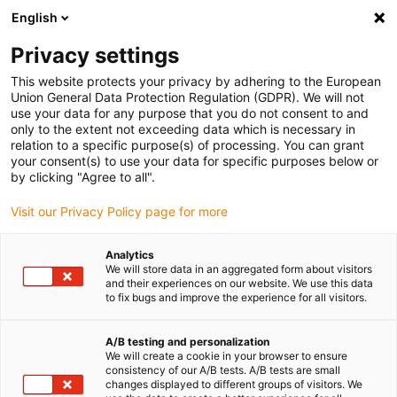
English
(0)
Privacy settings
igus-icon-arrow-right
igus-icon-arrow-right
igus-icon-arrow-right
Accueil
Câbles pour chaînes porte-câbles
Câbles confectionnés
This website protects your privacy by adhering to the European
igus-icon-arrow-right
igus-icon-arrow-right
Câble moteur au standard fabricant
peut être utilisé avec Siemens
Union General Data Protection Regulation (GDPR). We will not
use your data for any purpose that you do not consent to and
only to the extent not exceeding data which is necessary in
relation to a specific purpose(s) of processing. You can grant
Câbles confectionnés
your consent(s) to use your data for specific purposes below or
by clicking "Agree to all".
Visit our Privacy Policy page for more
similaires à ceux de Siemens
Analytics
We will store data in an aggregated form about visitors
and their experiences on our website. We use this data
to fix bugs and improve the experience for all visitors.
Les readycable® confectionnés pour convenir à Siemens sont très
robustes et résistants et ils sont le produit idéal pour les
applications en mouvement dans les chaînes porte-câbles. Ces
A/B testing and personalization
We will create a cookie in your browser to ensure
readycable® peu sujets aux défaillances sont soumis à un contrôle
consistency of our A/B tests. A/B tests are small
qualité complet dans le laboratoire igus®. L'offre renferme une
changes displayed to different groups of visitors. We