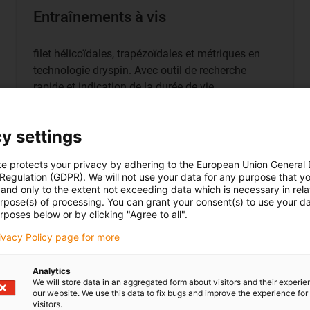
Entraînements à vis
filet hélicoïdales, trapézoïdales et métriques en
technologie dryspin. Avec outil de recherche
rapide et indication de la durée de vie.
Plus d’informations
|
y settings
te protects your privacy by adhering to the European Union General
 Regulation (GDPR). We will not use your data for any purpose that y
Boutique
and only to the extent not exceeding data which is necessary in relat
urpose(s) of processing. You can grant your consent(s) to use your da
rposes below or by clicking "Agree to all".
rivacy Policy page for more
Analytics
We will store data in an aggregated form about visitors and their experi
our website. We use this data to fix bugs and improve the experience for 
visitors.