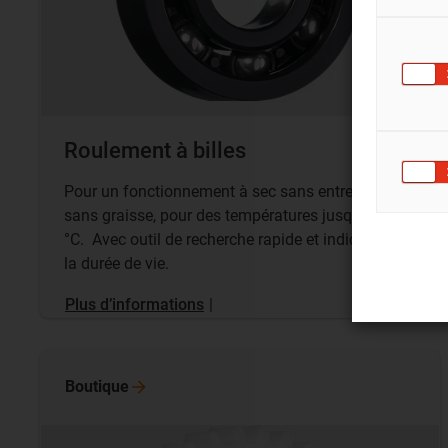
Roulement à billes
Pour un fonctionnement à sec sans entretien,
sans graisse, pour des températures jusqu’à 150
°C. Avec outil de recherche rapide et indication de
la durée de vie.
Plus d’informations
|
Boutique