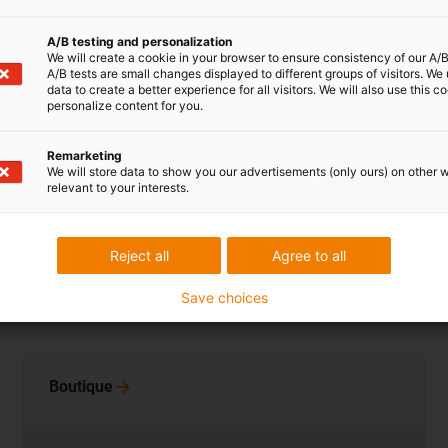
A/B testing and personalization
We will create a cookie in your browser to ensure consistency of our A/B
A/B tests are small changes displayed to different groups of visitors. We
data to create a better experience for all visitors. We will also use this c
personalize content for you.
Galets de guidage
Remarketing
We will store data to show you our advertisements (only ours) on other 
relevant to your interests.
galets de guidage en polymères résistants à
l’usure, à partir de l’unité. Sans lubrification
supplémentaire, avec une capacité de charge
Reject all
Agree to all
élevée et peu d’entretien.
Save choices
Plus d’informations
|
Boutique