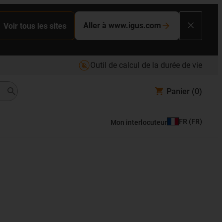
Aller à www.igus.com
Voir tous les sites
Outil de calcul de la durée de vie
Panier
(0)
FR
(
FR
)
Mon interlocuteur