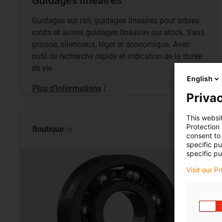
Guidages linéaires
Guidages sur rail, guidages linéaires pour arbres
ronds et autres guidages linéaires sur stock. Sans
graisse, silencieux, léger et économique. Avec
outil de recherche rapide et indication de la durée
de vie.
English
Plus d’informations
|
Privac
This websi
Protection
Boutique
consent to 
specific p
specific pu
Visit our P