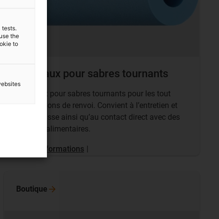
 tests.
 use the
ookie to
Rouleaux pour sabres tournants
websites
Rouleaux pour sabres tournants pour les tout
petits rayons de renvoi. Convient à l’entretien et
sans graisse ainsi qu’au contact direct avec des
produits alimentaires.
Plus d’informations
|
Boutique