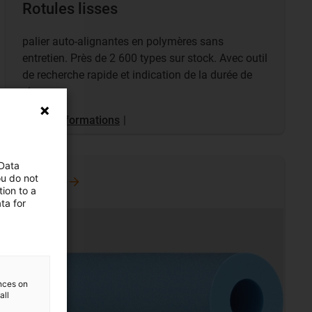
Rotules lisses
palier auto-alignantes en polymères sans
entretien. Près de 2 600 types sur stock. Avec outil
de recherche rapide et indication de la durée de
vie.
Plus d’informations
|
 Data
ou do not
Boutique
ion to a
ta for
ences on
all