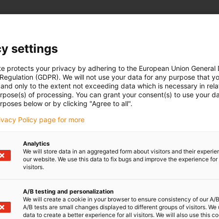
y settings
te protects your privacy by adhering to the European Union General
 Regulation (GDPR). We will not use your data for any purpose that y
and only to the extent not exceeding data which is necessary in relat
urpose(s) of processing. You can grant your consent(s) to use your da
rposes below or by clicking "Agree to all".
rivacy Policy page for more
Analytics
We will store data in an aggregated form about visitors and their experi
our website. We use this data to fix bugs and improve the experience for 
visitors.
A/B testing and personalization
We will create a cookie in your browser to ensure consistency of our A/B
A/B tests are small changes displayed to different groups of visitors. We
data to create a better experience for all visitors. We will also use this c