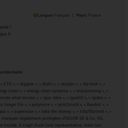
Langue:
Français
Pays:
France
mande ?
igus.fr
nfidentialité
CTD », « drygear », « drylin », « dryspin », « dry-tech », «
nergy chain », « energy chain systems », « enjoyneering », «
 improves what moves », « igus :bike », « igusGO », « igutex », «
r longer life », « polymore », « print2mold », « Rawbot », «
us », « superwise », « take the dryway », « tribofilament », «
ont des marques légalement protégées d’IGUS® SE & Co. KG,
 monde. Il s’agit d’une liste représentative, mais non