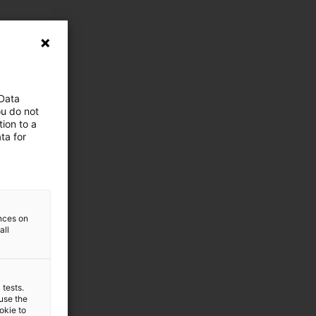
 Data
ou do not
ion to a
ta for
ences on
all
 tests.
 use the
ookie to