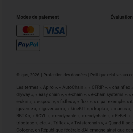
Modes de paiement
Évaluation
©
igus, 2026
Protection des données
Politique relative aux c
Les termes « Apiro », « AutoChain », « CFRIP », « chainflex », 
dryway », « easy chain », « e-chain », « e-chain systems », «
e-skin », « e-spool », « fixflex », « flizz », « i. par exemple, 
iguverse », « iguversum », « kineKIT », « kopla », « manus »,
RBTX », « RCYL », « readycable », « readychain », « ReBeL », «
tribotape », etc. « ; Triflex », « Twisterchain », « Quand il
Cologne, en République fédérale d’Allemagne ainsi que dans 