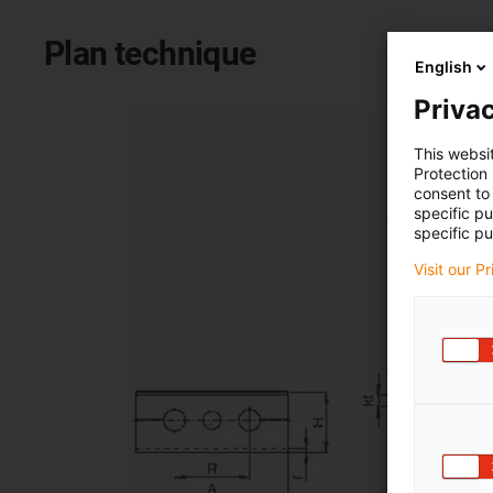
Plan technique
English
Privac
This websi
Protection
consent to 
specific p
specific pu
Visit our P