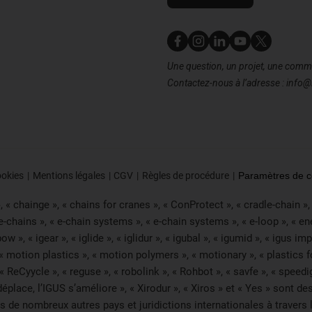
Nous contacter
Une question, un projet, une com
Contactez-nous à l’adresse : info@
ookies
Mentions légales
CGV
Règles de procédure
Paramètres de co
« chainge », « chains for cranes », « ConProtect », « cradle-chain », « 
 e-chains », « e-chain systems », « e-chain systems », « e-loop », « e
« ibow », « igear », « iglide », « iglidur », « igubal », « igumid », « igus
 « motion plastics », « motion polymers », « motionary », « plastics fo
 ReCyycle », « reguse », « robolink », « Rohbot », « savfe », « speedig
 se déplace, l’IGUS s’améliore », « Xirodur », « Xiros » et « Yes » s
de nombreux autres pays et juridictions internationales à travers le