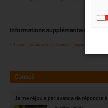
Informations supplémentaires
Tables linéaires à vis, construction horizontale
Conseil
Je me réjouis par avance de répondre à