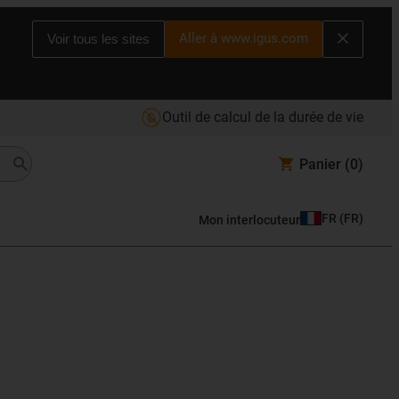
Aller à www.igus.com
Voir tous les sites
Outil de calcul de la durée de vie
Panier
(0)
FR
(
FR
)
Mon interlocuteur