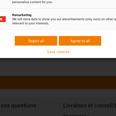
personalize content for you.
Remarketing
We will store data to show you our advertisements (only ours) on other 
relevant to your interests.
Reject all
Agree to all
Aperçu du programme molett
Save choices
 vos questions
Livraison et conseil