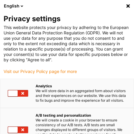
English
Veuillez choisir votre lieu de livraison
Privacy settings
La sélection de la page pays/région peut influencer différents
facteurs tels que le prix, les options d'expédition et la disponibilité
This website protects your privacy by adhering to the European
Union General Data Protection Regulation (GDPR). We will not
des produits.
use your data for any purpose that you do not consent to and
only to the extent not exceeding data which is necessary in
relation to a specific purpose(s) of processing. You can grant
Voir tous les sites
your consent(s) to use your data for specific purposes below or
by clicking "Agree to all".
Aller à www.igus.com
Visit our Privacy Policy page for more
Analytics
(0)
We will store data in an aggregated form about visitors
and their experiences on our website. We use this data
to fix bugs and improve the experience for all visitors.
Page d'accueil
Exemples d'applications
Système de chaînes d'énergie pour machine à injecter à grande
A/B testing and personalization
We will create a cookie in your browser to ensure
vitesse
consistency of our A/B tests. A/B tests are small
changes displayed to different groups of visitors. We