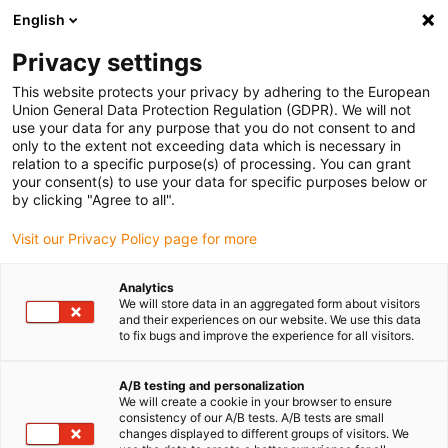
English
Veuillez choisir votre lieu de livraison
Privacy settings
La sélection de la page pays/région peut influencer différents
facteurs tels que le prix, les options d'expédition et la disponibilité
This website protects your privacy by adhering to the European
Union General Data Protection Regulation (GDPR). We will not
des produits.
use your data for any purpose that you do not consent to and
only to the extent not exceeding data which is necessary in
relation to a specific purpose(s) of processing. You can grant
Voir tous les sites
your consent(s) to use your data for specific purposes below or
by clicking "Agree to all".
Aller à www.igus.com
Visit our Privacy Policy page for more
Analytics
(0)
We will store data in an aggregated form about visitors
and their experiences on our website. We use this data
to fix bugs and improve the experience for all visitors.
Page d'accueil
Exemples d'applications
Chaînes d'énergie pour centre d'usinage Alzmetall
A/B testing and personalization
We will create a cookie in your browser to ensure
consistency of our A/B tests. A/B tests are small
changes displayed to different groups of visitors. We