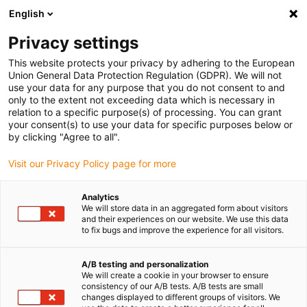
English
Veuillez choisir votre lieu de livraison
Privacy settings
La sélection de la page pays/région peut influencer différents
facteurs tels que le prix, les options d'expédition et la disponibilité
This website protects your privacy by adhering to the European
Union General Data Protection Regulation (GDPR). We will not
des produits.
use your data for any purpose that you do not consent to and
only to the extent not exceeding data which is necessary in
relation to a specific purpose(s) of processing. You can grant
Voir tous les sites
your consent(s) to use your data for specific purposes below or
by clicking "Agree to all".
Aller à www.igus.com
Visit our Privacy Policy page for more
Analytics
(0)
We will store data in an aggregated form about visitors
and their experiences on our website. We use this data
to fix bugs and improve the experience for all visitors.
Page d'accueil
Durabilité
Mesures en faveur du développement durable
A/B testing and personalization
We will create a cookie in your browser to ensure
consistency of our A/B tests. A/B tests are small
changes displayed to different groups of visitors. We