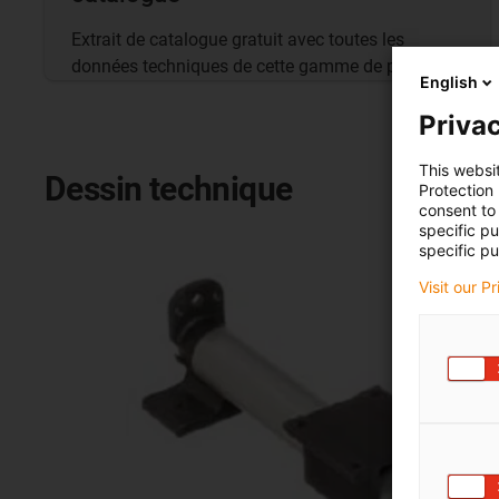
Extrait de catalogue gratuit avec toutes les
données techniques de cette gamme de produits.
English
Privac
This websi
Dessin technique
Protection
consent to 
specific p
specific pu
Visit our P