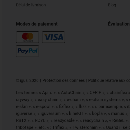
Délai de livraison
Blog
Modes de paiement
Évaluation
©
igus, 2026
Protection des données
Politique relative aux c
Les termes « Apiro », « AutoChain », « CFRIP », « chainflex », 
dryway », « easy chain », « e-chain », « e-chain systems », «
e-skin », « e-spool », « fixflex », « flizz », « i. par exemple, 
iguverse », « iguversum », « kineKIT », « kopla », « manus »,
RBTX », « RCYL », « readycable », « readychain », « ReBeL », «
tribotape », etc. « ; Triflex », « Twisterchain », « Quand il