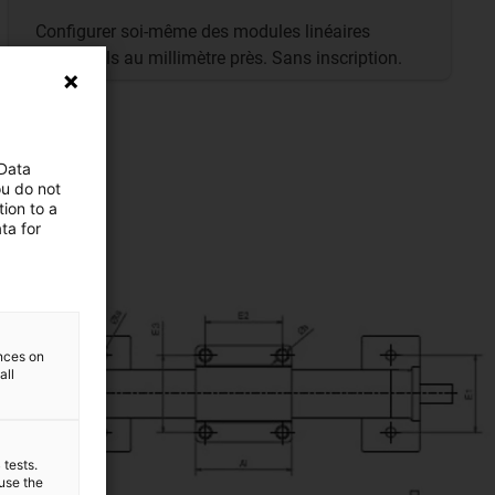
Configurer soi-même des modules linéaires
individuels au millimètre près. Sans inscription.
 Data
ou do not
ion to a
ta for
ences on
all
 tests.
 use the