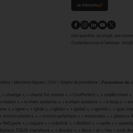
Je m'inscris
Nous contacter
Une question, un projet, une com
Contactez-nous à l’adresse : info@
ookies
Mentions légales
CGV
Règles de procédure
Paramètres de co
« chainge », « chains for cranes », « ConProtect », « cradle-chain », « 
 e-chains », « e-chain systems », « e-chain systems », « e-loop », « e
« ibow », « igear », « iglide », « iglidur », « igubal », « igumid », « igus
 « motion plastics », « motion polymers », « motionary », « plastics fo
 ReCyycle », « reguse », « robolink », « Rohbot », « savfe », « speedig
 se déplace, l’IGUS s’améliore », « Xirodur », « Xiros » et « Yes » s