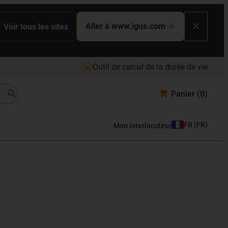
Aller à www.igus.com
Voir tous les sites
Outil de calcul de la durée de vie
Panier
(0)
FR
(
FR
)
Mon interlocuteur