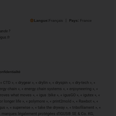
Langue:
Français
Pays:
France
mande ?
igus.fr
nfidentialité
CTD », « drygear », « drylin », « dryspin », « dry-tech », «
nergy chain », « energy chain systems », « enjoyneering », «
 improves what moves », « igus :bike », « igusGO », « igutex », «
r longer life », « polymore », « print2mold », « Rawbot », «
us », « superwise », « take the dryway », « tribofilament », «
ont des marques légalement protégées d’IGUS® SE & Co. KG,