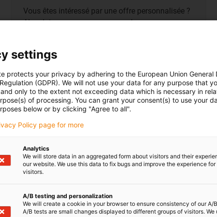
Vous êtes intéressé par une offre personnalisée ?
Alors laissez-nous un message !
y settings
te protects your privacy by adhering to the European Union General
 Regulation (GDPR). We will not use your data for any purpose that y
and only to the extent not exceeding data which is necessary in relat
urpose(s) of processing. You can grant your consent(s) to use your da
rposes below or by clicking "Agree to all".
rivacy Policy page for more
Analytics
We will store data in an aggregated form about visitors and their experi
our website. We use this data to fix bugs and improve the experience for 
visitors.
A/B testing and personalization
We will create a cookie in your browser to ensure consistency of our A/B
A/B tests are small changes displayed to different groups of visitors. We