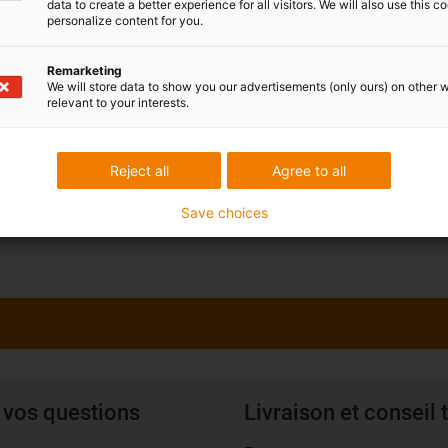
data to create a better experience for all visitors. We will also use this c
personalize content for you.
Remarketing
We will store data to show you our advertisements (only ours) on other 
relevant to your interests.
Reject all
Agree to all
Save choices
 vos questions
Livraison et conseil