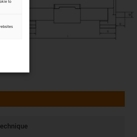
ookie to
websites
 technique