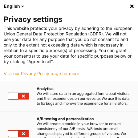
English
Veuillez choisir votre lieu de livraison
Privacy settings
La sélection de la page pays/région peut influencer différents
facteurs tels que le prix, les options d'expédition et la disponibilité
This website protects your privacy by adhering to the European
Union General Data Protection Regulation (GDPR). We will not
des produits.
use your data for any purpose that you do not consent to and
only to the extent not exceeding data which is necessary in
relation to a specific purpose(s) of processing. You can grant
Voir tous les sites
your consent(s) to use your data for specific purposes below or
by clicking "Agree to all".
Aller à www.igus.com
Visit our Privacy Policy page for more
Analytics
(0)
We will store data in an aggregated form about visitors
and their experiences on our website. We use this data
to fix bugs and improve the experience for all visitors.
Page d'accueil
Exemples d'applications
Système de chaînes d'énergie pour installation multimédia dans une
A/B testing and personalization
We will create a cookie in your browser to ensure
salle de spectacle
consistency of our A/B tests. A/B tests are small
changes displayed to different groups of visitors. We