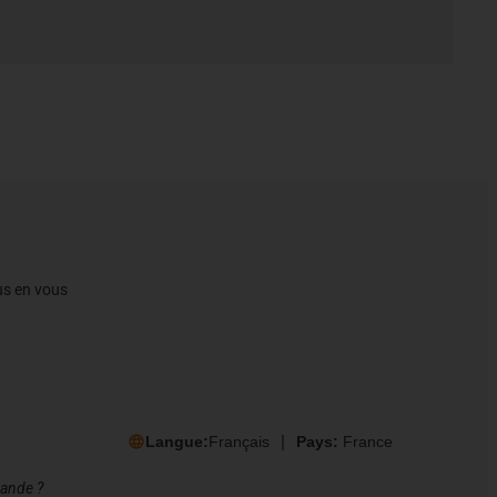
gus en vous
Langue:
Français
Pays:
France
mande ?