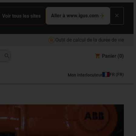
Aller à www.igus.com
Voir tous les sites
Outil de calcul de la durée de vie
Panier
(0)
FR
(
FR
)
Mon interlocuteur