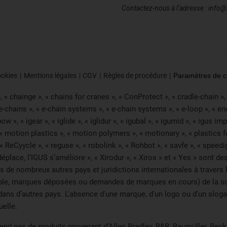
Contactez-nous à l’adresse : info@
ookies
Mentions légales
CGV
Règles de procédure
Paramètres de co
« chainge », « chains for cranes », « ConProtect », « cradle-chain », « 
 e-chains », « e-chain systems », « e-chain systems », « e-loop », « e
« ibow », « igear », « iglide », « iglidur », « igubal », « igumid », « igus
 « motion plastics », « motion polymers », « motionary », « plastics fo
 ReCyycle », « reguse », « robolink », « Rohbot », « savfe », « speedig
 se déplace, l’IGUS s’améliore », « Xirodur », « Xiros » et « Yes » s
de nombreux autres pays et juridictions internationales à travers le
emple, marques déposées ou demandes de marques en cours) de la soc
ans d’autres pays. L'absence d'une marque, d'un logo ou d'un slogan
uelle.
 vend pas de produits provenant d’Allen Bradley, B&R, Baumüller, Bec