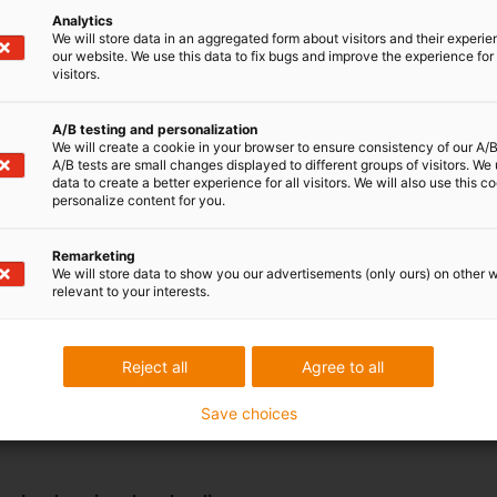
Analytics
Vous envisagez 
We will store data in an aggregated form about visitors and their experi
our website. We use this data to fix bugs and improve the experience for 
l'une de vos ap
visitors.
quel type de gu
Pour trouver un
A/B testing and personalization
We will create a cookie in your browser to ensure consistency of our A/B
d'une descripti
A/B tests are small changes displayed to different groups of visitors. We
data to create a better experience for all visitors. We will also use this c
application. Une
personalize content for you.
demande, nous 
nos guides de c
Remarketing
We will store data to show you our advertisements (only ours) on other 
relevant to your interests.
Obtenez un échan
Reject all
Agree to all
Save choices