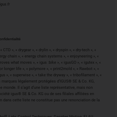
igus.fr
nfidentialité
CTD », « drygear », « drylin », « dryspin », « dry-tech », «
nergy chain », « energy chain systems », « enjoyneering », «
 improves what moves », « igus :bike », « igusGO », « igutex », «
r longer life », « polymore », « print2mold », « Rawbot », «
us », « superwise », « take the dryway », « tribofilament », «
ont des marques légalement protégées d’IGUS® SE & Co. KG,
 monde. Il s’agit d’une liste représentative, mais non
iété igus® SE & Co. KG ou de ses filiales affiliées en
 dans cette liste ne constitue pas une renonciation de la
khoff, Lahr, Control Techniques, Danaher Motion, ELAU,