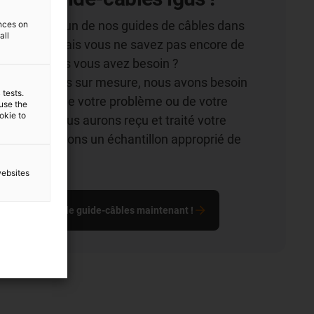
d'installer l'un de nos guides de câbles dans
ences on
all
plications, mais vous ne savez pas encore de
ide de câbles vous avez besoin ?
 guide-câbles sur mesure, nous avons besoin
 tests.
on détaillée de votre problème ou de votre
 use the
ookie to
 fois que nous aurons reçu et traité votre
vous enverrons un échantillon approprié de
âbles.
websites
tillon gratuit de guide-câbles maintenant !