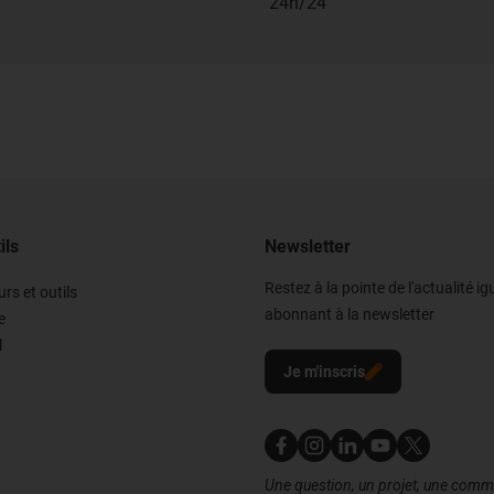
24h/24
ils
Newsletter
Restez à la pointe de l'actualité i
rs et outils
abonnant à la newsletter
e
l
Je m'inscris
Nous contacter
Une question, un projet, une com