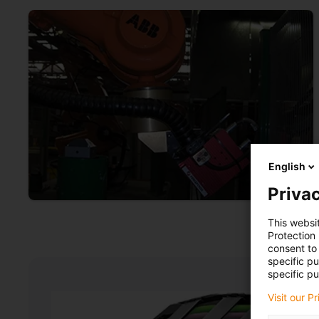
English
Privac
This websi
Protection
consent to 
specific p
specific pu
Visit our P