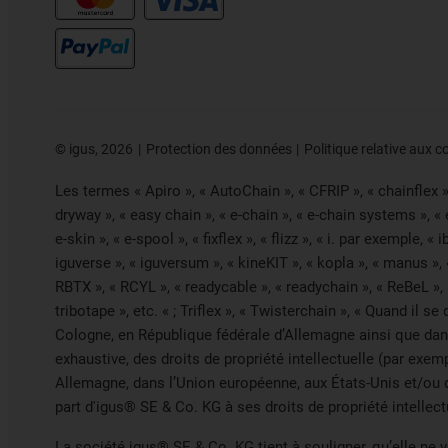
©
igus, 2026
Protection des données
Politique relative aux c
Les termes « Apiro », « AutoChain », « CFRIP », « chainflex », 
dryway », « easy chain », « e-chain », « e-chain systems », «
e-skin », « e-spool », « fixflex », « flizz », « i. par exemple, 
iguverse », « iguversum », « kineKIT », « kopla », « manus »,
RBTX », « RCYL », « readycable », « readychain », « ReBeL », «
tribotape », etc. « ; Triflex », « Twisterchain », « Quand il
Cologne, en République fédérale d’Allemagne ainsi que dans 
exhaustive, des droits de propriété intellectuelle (par ex
Allemagne, dans l’Union européenne, aux États-Unis et/ou d
part d'igus® SE & Co. KG à ses droits de propriété intellect
La société igus® SE & Co. KG tient à souligner, qu’elle ne