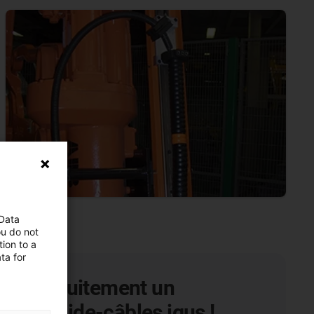
 Data
ou do not
ion to a
ta for
r gratuitement un
on de guide-câbles igus !