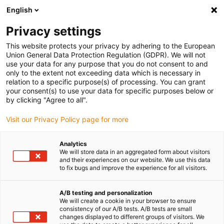
English
Veuillez choisir votre lieu de livraison
Privacy settings
La sélection de la page pays/région peut influencer différents
facteurs tels que le prix, les options d'expédition et la disponibilité
This website protects your privacy by adhering to the European
Union General Data Protection Regulation (GDPR). We will not
des produits.
use your data for any purpose that you do not consent to and
only to the extent not exceeding data which is necessary in
relation to a specific purpose(s) of processing. You can grant
Voir tous les sites
your consent(s) to use your data for specific purposes below or
by clicking "Agree to all".
Aller à www.igus.com
Visit our Privacy Policy page for more
Analytics
(0)
We will store data in an aggregated form about visitors
and their experiences on our website. We use this data
to fix bugs and improve the experience for all visitors.
Page d'accueil
applications
Chaîne porte-câble et technologie de stockage pour le système de
A/B testing and personalization
We will create a cookie in your browser to ensure
levage des yachts
consistency of our A/B tests. A/B tests are small
changes displayed to different groups of visitors. We