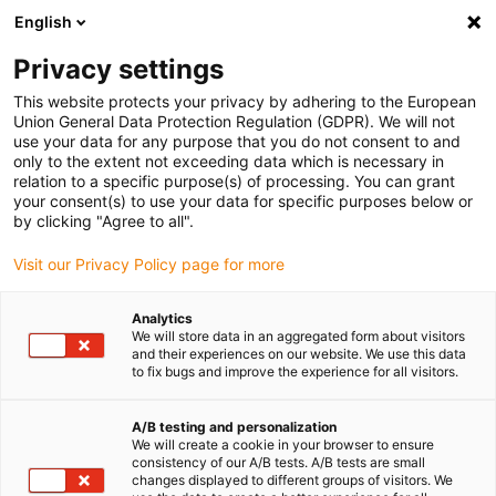
English
Veuillez choisir votre lieu de livraison
Privacy settings
La sélection de la page pays/région peut influencer différents
facteurs tels que le prix, les options d'expédition et la disponibilité
This website protects your privacy by adhering to the European
Union General Data Protection Regulation (GDPR). We will not
des produits.
use your data for any purpose that you do not consent to and
only to the extent not exceeding data which is necessary in
relation to a specific purpose(s) of processing. You can grant
Voir tous les sites
your consent(s) to use your data for specific purposes below or
by clicking "Agree to all".
Aller à www.igus.com
Visit our Privacy Policy page for more
Analytics
(0)
We will store data in an aggregated form about visitors
and their experiences on our website. We use this data
to fix bugs and improve the experience for all visitors.
Page d'accueil
Roulements à billes en polymères
Roulements à billes sur mesure
A/B testing and personalization
We will create a cookie in your browser to ensure
consistency of our A/B tests. A/B tests are small
changes displayed to different groups of visitors. We