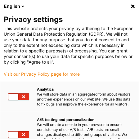
English
(0)
Privacy settings
igus-icon-arrow-right
igus-icon-arrow-right
igus-icon-arrow-right
Accueil
Toutes les formes
Paliers lisses précontraints
This website protects your privacy by adhering to the European
Union General Data Protection Regulation (GDPR). We will not
use your data for any purpose that you do not consent to and
Paliers lisses précontraints
only to the extent not exceeding data which is necessary in
relation to a specific purpose(s) of processing. You can grant
your consent(s) to use your data for specific purposes below or
Trouvez rapidement et facilement le palier lisse
by clicking "Agree to all".
précontraint igus adapté à votre application dans notre
Visit our Privacy Policy page for more
boutique en ligne.
Analytics
Saisissez les dimensions, les paramètres de l'application
We will store data in an aggregated form about visitors
et autres conditions d'utilisation dans le filtre et vous
and their experiences on our website. We use this data
to fix bugs and improve the experience for all visitors.
obtiendrez une liste de références catalogue igus leur
convenant avec indication immédiate du prix.
A/B testing and personalization
We will create a cookie in your browser to ensure
La durée de vie de nos paliers lisses précontraints durables
consistency of our A/B tests. A/B tests are small
changes displayed to different groups of visitors. We
est également indiquée directement sur la base de vos