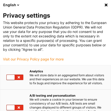
English
(0)
Privacy settings
igus-icon-arrow-right
igus-icon-arrow-right
igus-icon-arrow-right
Accueil
Toutes les formes
Bagues de guidage
This website protects your privacy by adhering to the European
Union General Data Protection Regulation (GDPR). We will not
use your data for any purpose that you do not consent to and
Bagues de guidage
only to the extent not exceeding data which is necessary in
relation to a specific purpose(s) of processing. You can grant
your consent(s) to use your data for specific purposes below or
Trouvez facilement et rapidement la bague de guidage
by clicking "Agree to all".
igus adaptée à votre application dans notre boutique en
Visit our Privacy Policy page for more
ligne.
Analytics
Saisissez les dimensions, les paramètres de l'application
We will store data in an aggregated form about visitors
et autres conditions d'utilisation dans le filtre et vous
and their experiences on our website. We use this data
to fix bugs and improve the experience for all visitors.
obtiendrez une liste de références catalogue igus leur
convenant et de bagues de guidage sur mesure avec
A/B testing and personalization
indication immédiate du prix.
We will create a cookie in your browser to ensure
consistency of our A/B tests. A/B tests are small
changes displayed to different groups of visitors. We
La durée de vie de nos bagues de guidage durables est