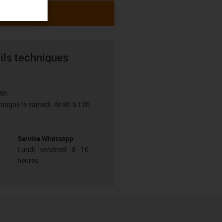
ils techniques
8h.
emagne le samedi de 8h à 12h.
Service Whatsapp
Lundi - vendredi : 8 - 16
heures