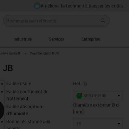
Améliorer la technicité, baisser les coûts
Industries
Services
Entreprise
con-arrow-right
igus-icon-arrow-right
uches iglidur®
Ébauche iglidur® JB
® JB
igus-icon-copy-clipb
Faible usure
Réf.
Faible coefficient de
igus-icon-lieferzeit-dot
SFRJB-1500
frottement
Diamètre extérieur Ø d
Faible absorption
[mm]
d'humidité
Bonne résistance aux
15
agents