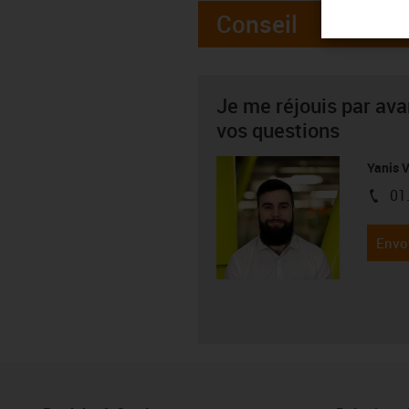
Conseil
Je me réjouis par av
vos questions
Yanis
01
igus-i
Envo