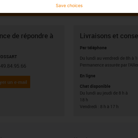
Save choices
ance de répondre à
Livraisons et conse
Par téléphone
 VOSSART
Du lundi au vendredi de 8h à 1
Permanence assurée par l'All
.49.84.95.66
con-phone
En ligne
yer un e-mail
Chat disponible
Du lundi au jeudi de 8 h à
18 h
Vendredi : 8 h à 17 h