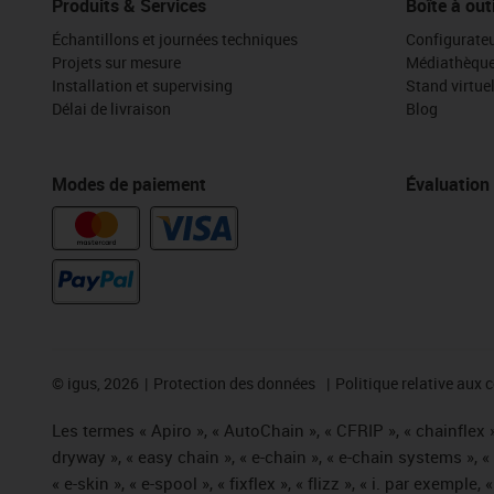
Produits & Services
Boîte à out
Échantillons et journées techniques
Configurateu
Projets sur mesure
Médiathèqu
Installation et supervising
Stand virtue
Délai de livraison
Blog
Modes de paiement
Évaluation
©
igus, 2026
Protection des données
Politique relative aux 
Les termes « Apiro », « AutoChain », « CFRIP », « chainflex »,
dryway », « easy chain », « e-chain », « e-chain systems », 
« e-skin », « e-spool », « fixflex », « flizz », « i. par exemple