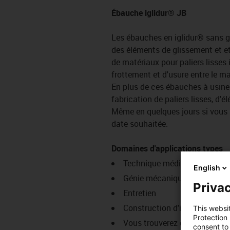
Ébauche iglidur® JB
Les ébauches en iglidur® sans g
des éléments de glissement et et
de matériaux pour paliers lisses
frottement et d'usure entre le ma
En plus de ces ébauches à usine
fabrication de paliers lisses, d'
Même en quelques jours si vous 
date souhaitée.
Domaines d'applications types
Technique médicale
English
Génie mécanique spécial
Privac
Entretien
Construction d'installations
This websi
Protection
Vous trouverez de nombreux 
consent to 