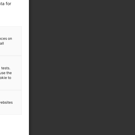
ta for
ences on
all
 tests.
 use the
ookie to
websites