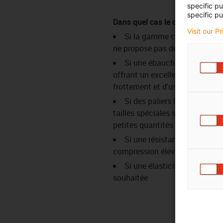
specific p
specific pu
Dans quel cas le choisir
Visit our P
Si la gamme catalogue igli
ne propose pas de taille adapt
Si une ébauche en polymèr
offrant un excellent coefficien
frottement et d'usure est requi
Si des paliers lisses iglidur
tailles spéciales sont requis en
petites quantités
Si une résistance à la
compression élevée est exigée
Si une élasticité élevée est
souhaitée