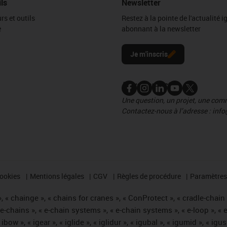
ils
Newsletter
rs et outils
Restez à la pointe de l'actualité 
e
abonnant à la newsletter
l
Je m'inscris
Nous contacter
Une question, un projet, une co
Contactez-nous à l’adresse : info
cookies
Mentions légales
CGV
Règles de procédure
Paramètres 
 « chainge », « chains for cranes », « ConProtect », « cradle-chain », 
« e-chains », « e-chain systems », « e-chain systems », « e-loop », 
, « ibow », « igear », « iglide », « iglidur », « igubal », « igumid », 