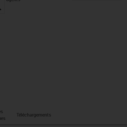
igus-icon-lupe
es
Téléchargements
ues