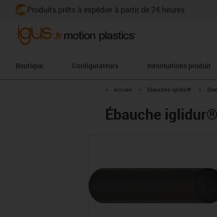
Produits prêts à expédier à partir de 24 heures
Boutique
Configurateurs
Informations produit
igus-icon-arrow-right
igus-icon-arrow-right
igus-i
Accueil
Ebauches iglidur®
Eba
Ébauche iglidur