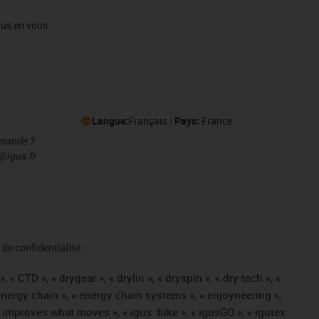
igus en vous
Langue:
Français
Pays:
France
mmande ?
@igus.fr
de confidentialité
« CTD », « drygear », « drylin », « dryspin », « dry-tech », «
« energy chain », « energy chain systems », « enjoyneering »,
« igus improves what moves », « igus :bike », « igusGO », « igutex