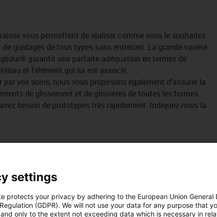
raisse vous permettent de réaliser comme vous le souhaitez
 de guidages de tous types sans entretien. La grande variété
 iglidur® garantit une parfaite adéquation en termes de
tériau et l'élément qui lui est associé.
r par vos soins, nous vous proposons également d'assurer la
éléments de glissement et de glissières de toutes les formes.
avez besoin de prototypes très rapidement. Indiquez-nous la
y settings
te protects your privacy by adhering to the European Union General
 Regulation (GDPR). We will not use your data for any purpose that y
autres domaines d'utilisation sous
Industry solutions
and only to the extent not exceeding data which is necessary in relat