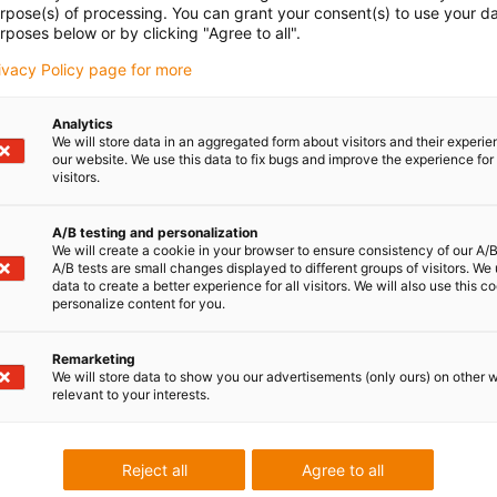
urpose(s) of processing. You can grant your consent(s) to use your da
rposes below or by clicking "Agree to all".
rivacy Policy page for more
dur®
ée
Dans quel cas ne pas le choisir
Analytics
e
S'il existe un palier lisse catalogue standard
We will store data in an aggregated form about visitors and their experi
our website. We use this data to fix bugs and improve the experience for 
t de
adapté
visitors.
se
Si un palier lisse iglidur® de taille spéciale est
® en
requis en grandes quantités
A/B testing and personalization
We will create a cookie in your browser to ensure consistency of our A/B
Si une ébauche en polymères techniques n'est
A/B tests are small changes displayed to different groups of visitors. We
pas requise et si une ébauche sans propriétés
data to create a better experience for all visitors. We will also use this c
personalize content for you.
tribologiques fait l'affaire pour l'application
Use our filter options to find the suitable product
Remarketing
We will store data to show you our advertisements (only ours) on other 
relevant to your interests.
Reject all
Agree to all