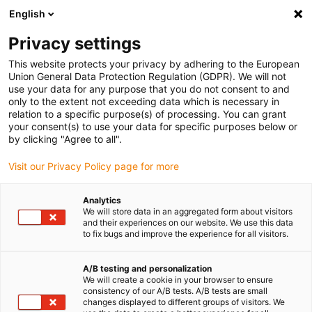
English
(0)
Privacy settings
igus-icon-arrow-right
igus-icon-arrow-right
Accueil
Ebauches iglidur®
This website protects your privacy by adhering to the European
Union General Data Protection Regulation (GDPR). We will not
use your data for any purpose that you do not consent to and
only to the extent not exceeding data which is necessary in
Ebauches iglidur®
relation to a specific purpose(s) of processing. You can grant
your consent(s) to use your data for specific purposes below or
by clicking "Agree to all".
Visit our Privacy Policy page for more
Les problèmes d'usure sont résolus rapidement et de façon
économique grâce au grand choix d'ébauches igus®. Ces ébauches
Analytics
ont une longue durée de vie et leur forme peut être adaptée à
We will store data in an aggregated form about visitors
l'application. Les ébauches en matériaux polymères iglidur® n'ont
and their experiences on our website. We use this data
to fix bugs and improve the experience for all visitors.
pas besoin de graissage supplémentaire et sont sans entretien.
Elles ont été mises au point pour les applications dynamiques et
ont un faible coefficient de frottement et d'usure. Ces propriétés
A/B testing and personalization
We will create a cookie in your browser to ensure
augmentent considérablement la durée de vie de votre application.
consistency of our A/B tests. A/B tests are small
Les ébauches iglidur® sont disponibles en différentes longueurs
changes displayed to different groups of visitors. We
sous forme de blocs ronds, de tubes et de plaques. Elles peuvent