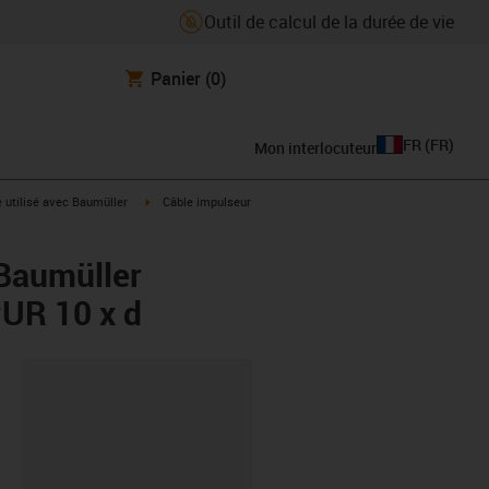
Outil de calcul de la durée de vie
Panier
(0)
FR
(
FR
)
Mon interlocuteur
rrow-right
igus-icon-arrow-right
e utilisé avec Baumüller
Câble impulseur
 Baumüller
UR 10 x d
oard