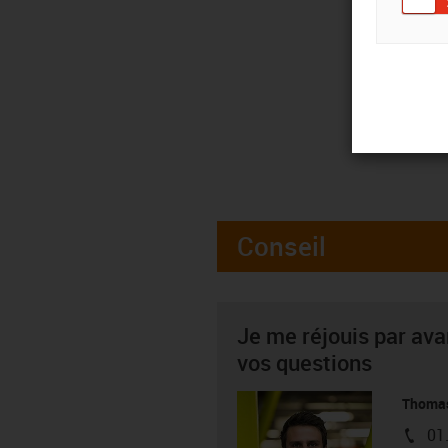
Conseil
Je me réjouis par av
vos questions
Thoma
01
igus-i