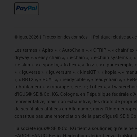
©
igus, 2026
Protection des données
Politique relative aux 
Les termes « Apiro », « AutoChain », « CFRIP », « chainflex »,
dryway », « easy chain », « e-chain », « e-chain systems », 
« e-skin », « e-spool », « fixflex », « flizz », « i. par exemple
», « iguverse », « iguversum », « kineKIT », « kopla », « man
», « RBTX », « RCYL », « readycable », « readychain », « ReBe
tribofilament », « tribotape », etc. « ; Triflex », « Twisterc
d’IGUS® SE & Co. KG, Cologne, en République fédérale d’All
représentative, mais non exhaustive, des droits de propr
de ses filiales affiliées en Allemagne, dans l’Union europ
constitue pas une renonciation de la part d'igus® SE & Co. 
La société igus® SE & Co. KG tient à souligner, qu’elle ne
FAGOR, FANUC, Festo, Heidenhain, Jetter, Lenze, LinMot, L