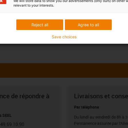
We will store data to show you our advertisements (only ours) on other 
relevant to your interests.
Reject all
Agree to all
Save choices
ance de répondre à
Livraisons et conse
Par téléphone
s SEEL
Du lundi au vendredi de 8h à 1
Permanence assurée par l'All
.49.69.10.90
con-phone