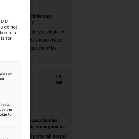
Acheter un câble sans
 Data
connecteur ?
ou do not
Vous recherchez un câble non
ion to a
ta for
confectionné ? Alors visitez
notre boutique chainflex.
igus-icon-3arrow
ences on
Un
all
seul
 tests.
 use the
ookie to
fournisseur pour tous les
composants, et une garantie
Les chaînes porte-câbles igus