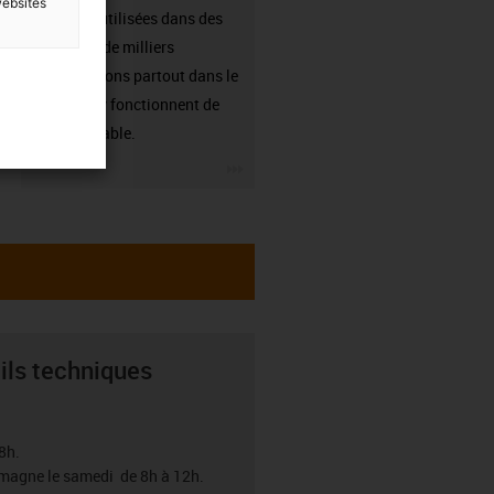
websites
sont déjà utilisées dans des
centaines de milliers
d'applications partout dans le
monde et y fonctionnent de
manière fiable.
igus-icon-3arrow
ils techniques
8h.
emagne le samedi de 8h à 12h.