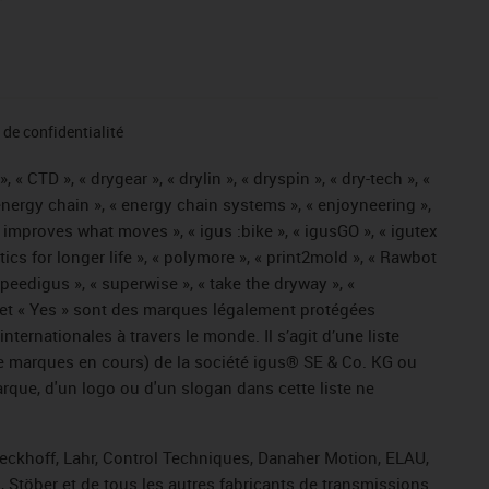
de confidentialité
« CTD », « drygear », « drylin », « dryspin », « dry-tech », «
« energy chain », « energy chain systems », « enjoyneering »,
« igus improves what moves », « igus :bike », « igusGO », « igutex
tics for longer life », « polymore », « print2mold », « Rawbot
 speedigus », « superwise », « take the dryway », «
ros » et « Yes » sont des marques légalement protégées
ernationales à travers le monde. Il s’agit d’une liste
e marques en cours) de la société igus® SE & Co. KG ou
arque, d'un logo ou d'un slogan dans cette liste ne
Beckhoff, Lahr, Control Techniques, Danaher Motion, ELAU,
 Stöber et de tous les autres fabricants de transmissions