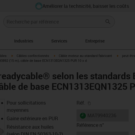
Améliorer la technicité, baisser les coûts
Industries
Services
Entreprise
igus-icon-arrow-right
igus-icon-arrow-right
igus-icon-a
âbles
Câbles confectionnés
Câble moteur au standard fabricant
peut êtr
393892 (15 m), câble de base ECN1313EQN1325 PUR 10 x d
readycable® selon les standards
câble de base ECN1313EQN1325 P
igus-icon-copy-clipb
Pour sollicitations
Réf.
moyennes
igus-icon-lieferzeit
MAT9940236
Gaine extérieure en PUR
Référence n°
Résistance aux huiles
(selon DIN EN 50363-10-2)