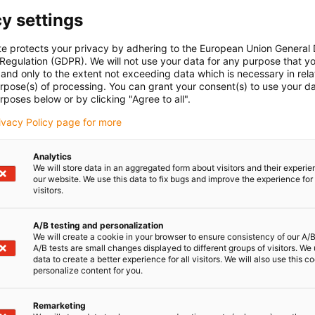
y settings
te protects your privacy by adhering to the European Union General
 Regulation (GDPR). We will not use your data for any purpose that y
and only to the extent not exceeding data which is necessary in relat
urpose(s) of processing. You can grant your consent(s) to use your da
rposes below or by clicking "Agree to all".
rivacy Policy page for more
Analytics
We will store data in an aggregated form about visitors and their experi
our website. We use this data to fix bugs and improve the experience for 
visitors.
A/B testing and personalization
We will create a cookie in your browser to ensure consistency of our A/B
A/B tests are small changes displayed to different groups of visitors. We
data to create a better experience for all visitors. We will also use this c
personalize content for you.
Remarketing