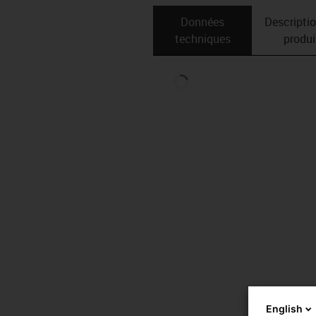
Données
Descripti
techniques
produi
English