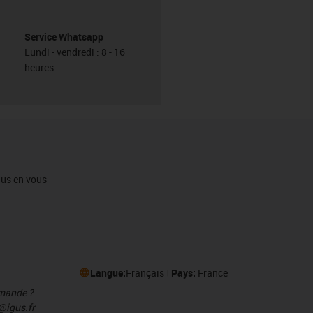
Service Whatsapp
Lundi - vendredi : 8 - 16
heures
igus en vous
Langue:
Français
Pays:
France
mmande ?
@igus.fr