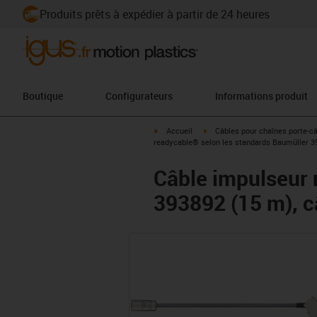
Produits prêts à expédier à partir de 24 heures
Boutique
Configurateurs
Informations produit
igus-icon-arrow-right
igus-icon-arrow-right
Accueil
Câbles pour chaînes porte-c
readycable® selon les standards Baumüller 
Câble impulseur 
393892 (15 m), 