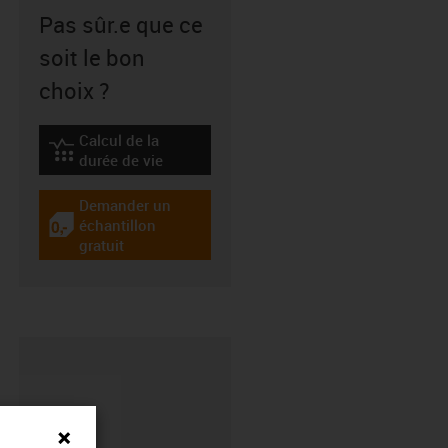
Pas sûr.e que ce
soit le bon
choix ?
Calcul de la
igus-icon-lebensdauerrechner
durée de vie
Demander un
échantillon
igus-icon-gratismuster
gratuit