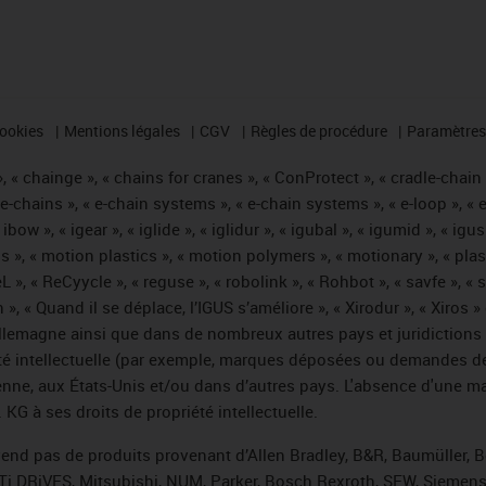
cookies
Mentions légales
CGV
Règles de procédure
Paramètres 
 « chainge », « chains for cranes », « ConProtect », « cradle-chain », 
« e-chains », « e-chain systems », « e-chain systems », « e-loop », 
, « ibow », « igear », « iglide », « iglidur », « igubal », « igumid », 
us », « motion plastics », « motion polymers », « motionary », « plas
L », « ReCyycle », « reguse », « robolink », « Rohbot », « savfe », «
hain », « Quand il se déplace, l’IGUS s’améliore », « Xirodur », « Xi
emagne ainsi que dans de nombreux autres pays et juridictions int
iété intellectuelle (par exemple, marques déposées ou demandes d
éenne, aux États-Unis et/ou dans d’autres pays. L'absence d'une m
KG à ses droits de propriété intellectuelle.
 vend pas de produits provenant d’Allen Bradley, B&R, Baumüller, 
Ti DRiVES, Mitsubishi, NUM, Parker, Bosch Rexroth, SEW, Siemens,