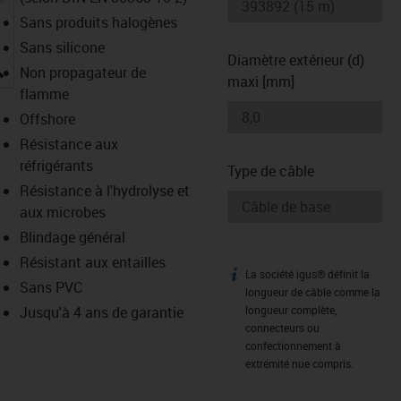
Sans produits halogènes
Sans silicone
Diamètre extérieur (d)
igus-icon-lupe
Non propagateur de
maxi [mm]
flamme
Offshore
Résistance aux
réfrigérants
Type de câble
Résistance à l'hydrolyse et
aux microbes
Blindage général
Résistant aux entailles
La société igus® définit la
igus-icon-info
Sans PVC
longueur de câble comme la
Jusqu'à 4 ans de garantie
longueur complète,
connecteurs ou
confectionnement à
extrémité nue compris.