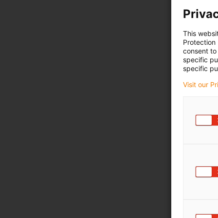
Privac
This websi
Protection
consent to 
specific p
specific pu
Visit our P