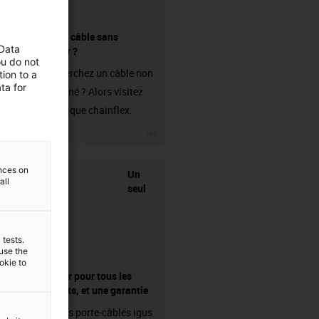
Acheter un câble sans
 Data
connecteur ?
ou do not
Vous recherchez un câble non
ion to a
ta for
confectionné ? Alors visitez
notre boutique chainflex.
igus-icon-3arrow
ences on
Un
all
seul
 tests.
 use the
ookie to
fournisseur pour tous les
composants, et une garantie
Les chaînes porte-câbles igus