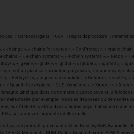
cookies
Mentions légales
CGV
Règles de procédure
Paramètres 
 « chainge », « chains for cranes », « ConProtect », « cradle-chain », 
« e-chains », « e-chain systems », « e-chain systems », « e-loop », 
, « ibow », « igear », « iglide », « iglidur », « igubal », « igumid », 
us », « motion plastics », « motion polymers », « motionary », « plas
L », « ReCyycle », « reguse », « robolink », « Rohbot », « savfe », «
hain », « Quand il se déplace, l’IGUS s’améliore », « Xirodur », « Xi
emagne ainsi que dans de nombreux autres pays et juridictions int
iété intellectuelle (par exemple, marques déposées ou demandes d
éenne, aux États-Unis et/ou dans d’autres pays. L'absence d'une m
KG à ses droits de propriété intellectuelle.
 vend pas de produits provenant d’Allen Bradley, B&R, Baumüller, 
Ti DRiVES, Mitsubishi, NUM, Parker, Bosch Rexroth, SEW, Siemens,