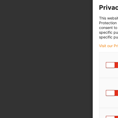
Privac
This websi
Protection
consent to 
specific p
specific pu
Visit our P