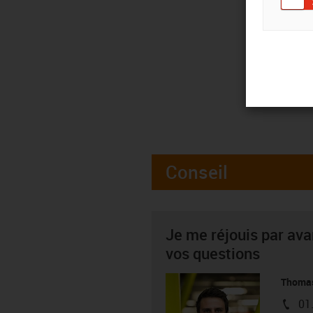
Conseil
Je me réjouis par av
vos questions
Thoma
01
igus-i