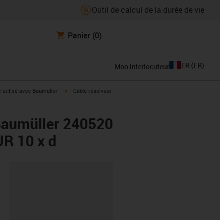
Outil de calcul de la durée de vie
Panier
(0)
FR
(
FR
)
Mon interlocuteur
rrow-right
igus-icon-arrow-right
e utilisé avec Baumüller
Câble résolveur
 Baumüller 240520
R 10 x d
oard