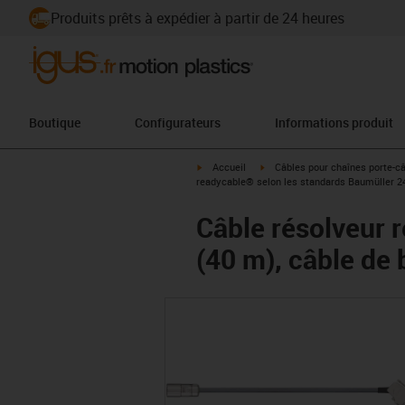
Produits prêts à expédier à partir de 24 heures
Boutique
Configurateurs
Informations produit
igus-icon-arrow-right
igus-icon-arrow-right
Accueil
Câbles pour chaînes porte-c
readycable® selon les standards Baumüller 
Câble résolveur 
(40 m), câble d