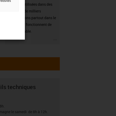
websites
sont déjà utilisées dans des
centaines de milliers
d'applications partout dans le
monde et y fonctionnent de
manière fiable.
igus-icon-3arrow
ils techniques
8h.
emagne le samedi de 8h à 12h.