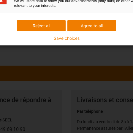
We will store data to show you our advertisements (only ours) on other 
relevant to your interests.
Reject all
Agree to all
Save choices
ance de répondre à
Livraisons et conse
Par téléphone
s SEEL
Du lundi au vendredi de 8h à 1
Permanence assurée par l'All
.49.69.10.90
con-phone