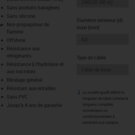
Sans produits halogènes
Sans silicone
Diamètre extérieur (d)
igus-icon-lupe
Non propagateur de
maxi [mm]
flamme
Offshore
Résistance aux
réfrigérants
Type de câble
Résistance à l'hydrolyse et
aux microbes
Blindage général
Résistant aux entailles
La société igus® définit la
igus-icon-info
Sans PVC
longueur de câble comme la
Jusqu'à 4 ans de garantie
longueur complète,
connecteurs ou
confectionnement à
extrémité nue compris.