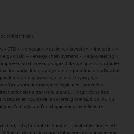
de confidentialité
« CTD », « drygear », « drylin », « dryspin », « dry-tech », «
« energy chain », « energy chain systems », « enjoyneering »,
« igus improves what moves », « igus :bike », « igusGO », « igutex
tics for longer life », « polymore », « print2mold », « Rawbot
 speedigus », « superwise », « take the dryway », «
ros » et « Yes » sont des marques légalement protégées
ernationales à travers le monde. Il s’agit d’une liste
e marques en cours) de la société igus® SE & Co. KG ou
arque, d'un logo ou d'un slogan dans cette liste ne
Beckhoff, Lahr, Control Techniques, Danaher Motion, ELAU,
 Stöber et de tous les autres fabricants de transmissions