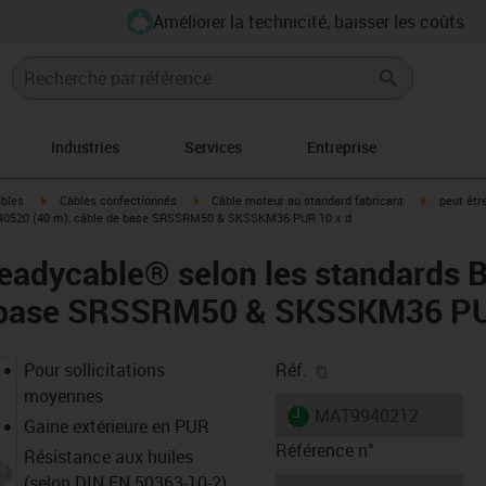
Améliorer la technicité, baisser les coûts
Industries
Services
Entreprise
igus-icon-arrow-right
igus-icon-arrow-right
igus-icon-a
âbles
Câbles confectionnés
Câble moteur au standard fabricant
peut êtr
240520 (40 m), câble de base SRSSRM50 & SKSSKM36 PUR 10 x d
readycable® selon les standards
e base SRSSRM50 & SKSSKM36 PU
igus-icon-copy-clipb
Pour sollicitations
Réf.
moyennes
igus-icon-lieferzeit
MAT9940212
Gaine extérieure en PUR
Référence n°
Résistance aux huiles
(selon DIN EN 50363-10-2)