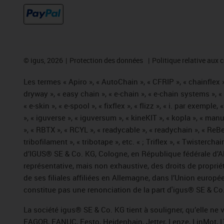
©
igus, 2026
Protection des données
Politique relative aux 
Les termes « Apiro », « AutoChain », « CFRIP », « chainflex »,
dryway », « easy chain », « e-chain », « e-chain systems », 
« e-skin », « e-spool », « fixflex », « flizz », « i. par exemple
», « iguverse », « iguversum », « kineKIT », « kopla », « man
», « RBTX », « RCYL », « readycable », « readychain », « ReBe
tribofilament », « tribotape », etc. « ; Triflex », « Twisterc
d’IGUS® SE & Co. KG, Cologne, en République fédérale d’All
représentative, mais non exhaustive, des droits de propr
de ses filiales affiliées en Allemagne, dans l’Union europ
constitue pas une renonciation de la part d'igus® SE & Co. 
La société igus® SE & Co. KG tient à souligner, qu’elle ne
FAGOR, FANUC, Festo, Heidenhain, Jetter, Lenze, LinMot, L