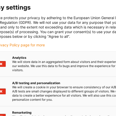
y settings
te protects your privacy by adhering to the European Union General
 Regulation (GDPR). We will not use your data for any purpose that y
and only to the extent not exceeding data which is necessary in relat
urpose(s) of processing. You can grant your consent(s) to use your da
rposes below or by clicking "Agree to all".
rivacy Policy page for more
Analytics
We will store data in an aggregated form about visitors and their experi
our website. We use this data to fix bugs and improve the experience for 
visitors.
A/B testing and personalization
We will create a cookie in your browser to ensure consistency of our A/B
A/B tests are small changes displayed to different groups of visitors. We
data to create a better experience for all visitors. We will also use this c
personalize content for you.
Remarketing