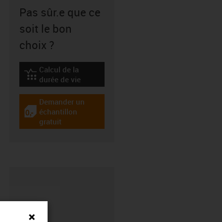
Pas sûr.e que ce
soit le bon
choix ?
Calcul de la
igus-icon-lebensdauerrechner
durée de vie
Demander un
échantillon
igus-icon-gratismuster
gratuit