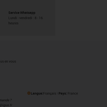
Service Whatsapp
Lundi - vendredi : 8 - 16
heures
igus en vous
Langue:
Français
Pays:
France
mmande ?
@igus.fr