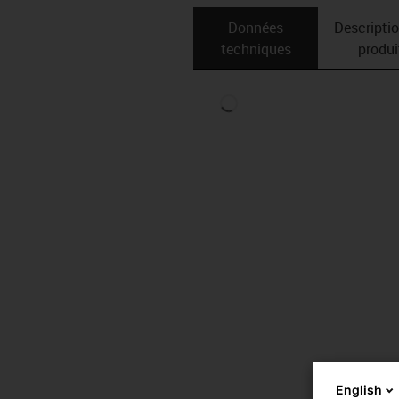
Données
Descripti
techniques
produi
English