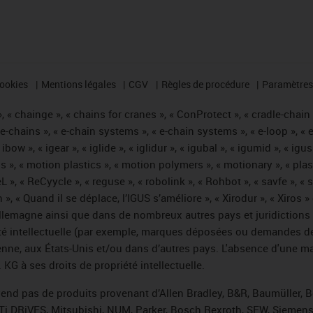
cookies
Mentions légales
CGV
Règles de procédure
Paramètres 
 « chainge », « chains for cranes », « ConProtect », « cradle-chain », 
« e-chains », « e-chain systems », « e-chain systems », « e-loop », 
, « ibow », « igear », « iglide », « iglidur », « igubal », « igumid », 
us », « motion plastics », « motion polymers », « motionary », « plas
L », « ReCyycle », « reguse », « robolink », « Rohbot », « savfe », «
hain », « Quand il se déplace, l’IGUS s’améliore », « Xirodur », « Xi
emagne ainsi que dans de nombreux autres pays et juridictions int
iété intellectuelle (par exemple, marques déposées ou demandes d
éenne, aux États-Unis et/ou dans d’autres pays. L'absence d'une m
KG à ses droits de propriété intellectuelle.
 vend pas de produits provenant d’Allen Bradley, B&R, Baumüller, 
Ti DRiVES, Mitsubishi, NUM, Parker, Bosch Rexroth, SEW, Siemens,