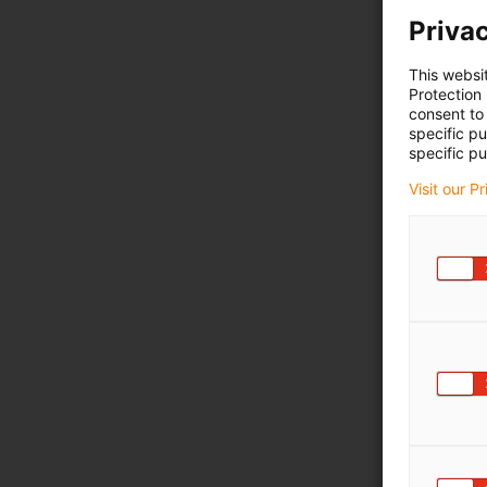
Privac
This websi
Protection
consent to 
specific p
specific pu
Visit our P