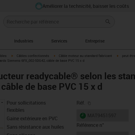
Améliorer la technicité, baisser les coûts
Industries
Services
Entreprise
igus-icon-arrow-right
igus-icon-arrow-right
igus-icon-a
âbles
Câbles confectionnés
Câble moteur au standard fabricant
peut êtr
dards Siemens 6FX_002-5DG42, câble de base PVC 15 x d
ucteur readycable® selon les sta
câble de base PVC 15 x d
igus-icon-copy-clipb
Pour sollicitations
Réf.
flexibles
igus-icon-lieferzeit
MAT9451597
Gaine extérieure en PVC
Référence n°
Sans résistance aux huiles