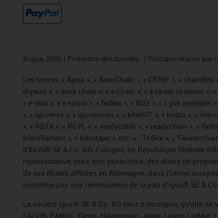
©
igus, 2026
Protection des données
Politique relative aux 
Les termes « Apiro », « AutoChain », « CFRIP », « chainflex »,
dryway », « easy chain », « e-chain », « e-chain systems », 
« e-skin », « e-spool », « fixflex », « flizz », « i. par exemple
», « iguverse », « iguversum », « kineKIT », « kopla », « man
», « RBTX », « RCYL », « readycable », « readychain », « ReBe
tribofilament », « tribotape », etc. « ; Triflex », « Twisterc
d’IGUS® SE & Co. KG, Cologne, en République fédérale d’All
représentative, mais non exhaustive, des droits de propr
de ses filiales affiliées en Allemagne, dans l’Union europ
constitue pas une renonciation de la part d'igus® SE & Co. 
La société igus® SE & Co. KG tient à souligner, qu’elle ne
FAGOR, FANUC, Festo, Heidenhain, Jetter, Lenze, LinMot, L