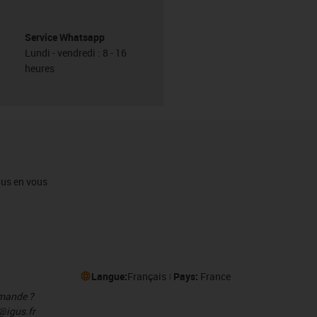
Service Whatsapp
Lundi - vendredi : 8 - 16
heures
igus en vous
Langue:
Français
Pays:
France
mmande ?
@igus.fr