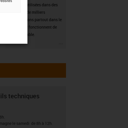
websites
sont déjà utilisées dans des
centaines de milliers
d'applications partout dans le
monde et y fonctionnent de
manière fiable.
igus-icon-3arrow
ils techniques
8h.
emagne le samedi de 8h à 12h.