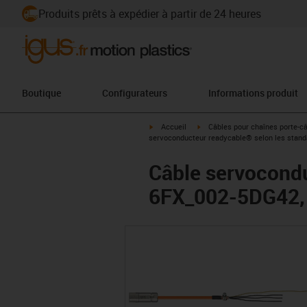
Produits prêts à expédier à partir de 24 heures
Boutique
Configurateurs
Informations produit
igus-icon-arrow-right
igus-icon-arrow-right
Accueil
Câbles pour chaînes porte-c
servoconducteur readycable® selon les stan
Câble servocond
6FX_002-5DG42, 