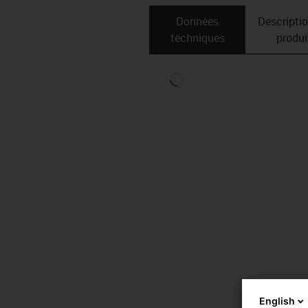
Données
Descripti
techniques
produi
English