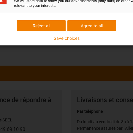
We will store data to show you our advertisements (only ours) on other 
relevant to your interests.
Reject all
Agree to all
Save choices
ance de répondre à
Livraisons et conse
Par téléphone
s SEEL
Du lundi au vendredi de 8h à 1
Permanence assurée par l'All
.49.69.10.90
con-phone