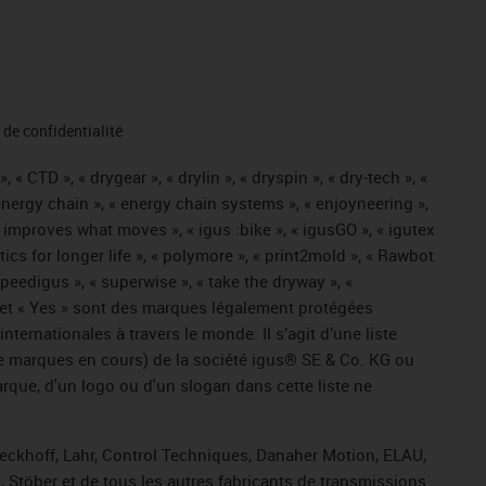
de confidentialité
« CTD », « drygear », « drylin », « dryspin », « dry-tech », «
« energy chain », « energy chain systems », « enjoyneering »,
« igus improves what moves », « igus :bike », « igusGO », « igutex
tics for longer life », « polymore », « print2mold », « Rawbot
 speedigus », « superwise », « take the dryway », «
ros » et « Yes » sont des marques légalement protégées
ernationales à travers le monde. Il s’agit d’une liste
e marques en cours) de la société igus® SE & Co. KG ou
arque, d'un logo ou d'un slogan dans cette liste ne
Beckhoff, Lahr, Control Techniques, Danaher Motion, ELAU,
 Stöber et de tous les autres fabricants de transmissions