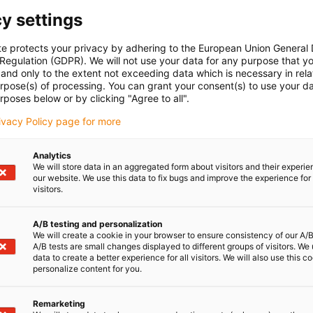
y settings
te protects your privacy by adhering to the European Union General
 Regulation (GDPR). We will not use your data for any purpose that y
and only to the extent not exceeding data which is necessary in relat
urpose(s) of processing. You can grant your consent(s) to use your da
rposes below or by clicking "Agree to all".
rivacy Policy page for more
Analytics
We will store data in an aggregated form about visitors and their experi
our website. We use this data to fix bugs and improve the experience for 
visitors.
A/B testing and personalization
We will create a cookie in your browser to ensure consistency of our A/B
A/B tests are small changes displayed to different groups of visitors. We
data to create a better experience for all visitors. We will also use this c
personalize content for you.
Remarketing