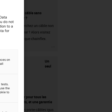
Acheter un câble sans
 Data
connecteur ?
ou do not
Vous recherchez un câble non
ion to a
ta for
confectionné ? Alors visitez
notre boutique chainflex.
igus-icon-3arrow
ences on
Un
all
seul
 tests.
 use the
ookie to
fournisseur pour tous les
composants, et une garantie
Les chaînes porte-câbles igus