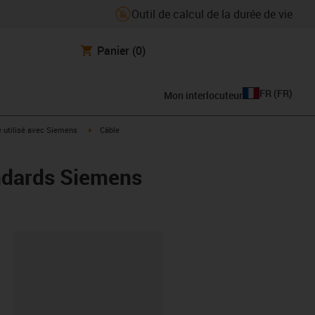
Outil de calcul de la durée de vie
Panier
(0)
FR
(
FR
)
Mon interlocuteur
rrow-right
igus-icon-arrow-right
e utilisé avec Siemens
Câble
ndards Siemens
oard