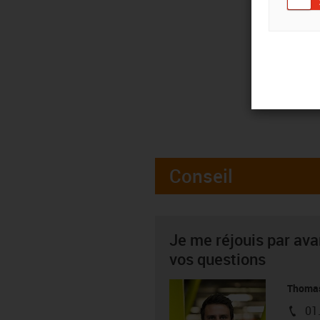
Conseil
Je me réjouis par av
vos questions
Thoma
01
igus-i