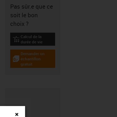
Pas sûr.e que ce
soit le bon
choix ?
Calcul de la
igus-icon-lebensdauerrechner
durée de vie
Demander un
échantillon
igus-icon-gratismuster
gratuit