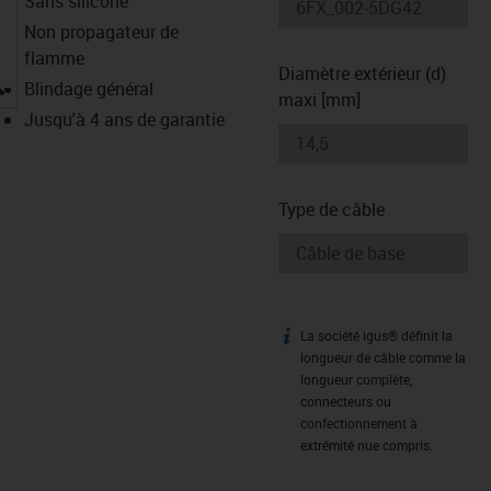
Sans silicone
Non propagateur de
flamme
Diamètre extérieur (d)
igus-icon-lupe
Blindage général
maxi [mm]
Jusqu'à 4 ans de garantie
Type de câble
La société igus® définit la
igus-icon-info
longueur de câble comme la
longueur complète,
connecteurs ou
confectionnement à
extrémité nue compris.