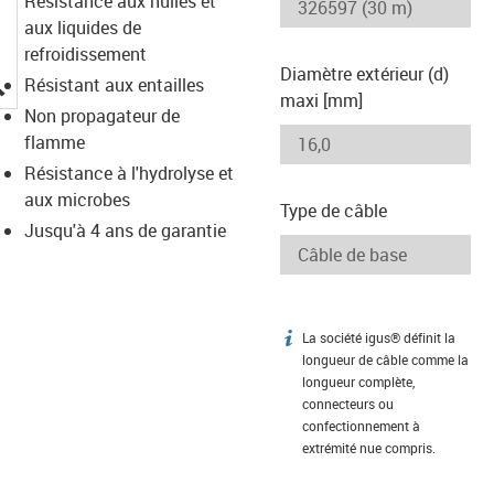
Résistance aux huiles et
aux liquides de
refroidissement
Diamètre extérieur (d)
igus-icon-lupe
Résistant aux entailles
maxi [mm]
Non propagateur de
flamme
Résistance à l'hydrolyse et
aux microbes
Type de câble
Jusqu'à 4 ans de garantie
La société igus® définit la
igus-icon-info
longueur de câble comme la
longueur complète,
connecteurs ou
confectionnement à
extrémité nue compris.