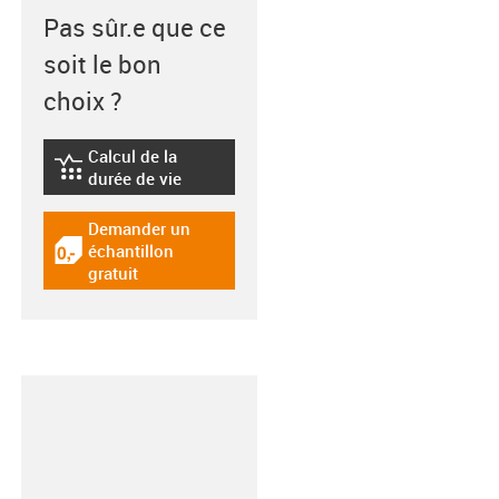
Pas sûr.e que ce
soit le bon
choix ?
Calcul de la
igus-icon-lebensdauerrechner
durée de vie
Demander un
échantillon
igus-icon-gratismuster
gratuit