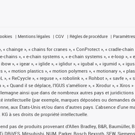
cookies
Mentions légales
CGV
Règles de procédure
Paramètres 
 « chainge », « chains for cranes », « ConProtect », « cradle-chain », 
« e-chains », « e-chain systems », « e-chain systems », « e-loop », 
, « ibow », « igear », « iglide », « iglidur », « igubal », « igumid », 
us », « motion plastics », « motion polymers », « motionary », « plas
L », « ReCyycle », « reguse », « robolink », « Rohbot », « savfe », «
hain », « Quand il se déplace, l’IGUS s’améliore », « Xirodur », « Xi
emagne ainsi que dans de nombreux autres pays et juridictions int
iété intellectuelle (par exemple, marques déposées ou demandes d
éenne, aux États-Unis et/ou dans d’autres pays. L'absence d'une m
KG à ses droits de propriété intellectuelle.
 vend pas de produits provenant d’Allen Bradley, B&R, Baumüller, 
Ti DRiVES, Mitsubishi, NUM, Parker, Bosch Rexroth, SEW, Siemens,