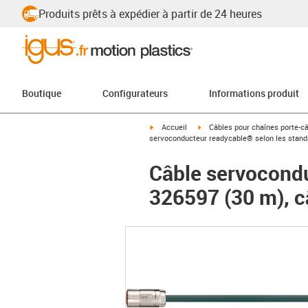
Produits prêts à expédier à partir de 24 heures
Boutique
Configurateurs
Informations produit
igus-icon-arrow-right
igus-icon-arrow-right
Accueil
Câbles pour chaînes porte-c
servoconducteur readycable® selon les standa
Câble servocondu
326597 (30 m), c