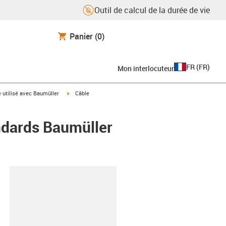
Outil de calcul de la durée de vie
Panier
(0)
FR
(
FR
)
Mon interlocuteur
rrow-right
igus-icon-arrow-right
e utilisé avec Baumüller
Câble
ndards Baumüller
oard