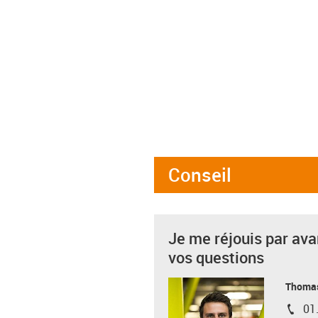
Conseil
Je me réjouis par av
vos questions
Thoma
01
igus-i