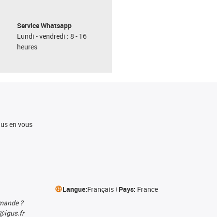
Service Whatsapp
Lundi - vendredi : 8 - 16
heures
igus en vous
Langue:
Français
Pays:
France
mmande ?
@igus.fr