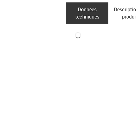
Données
Descripti
techniques
produi