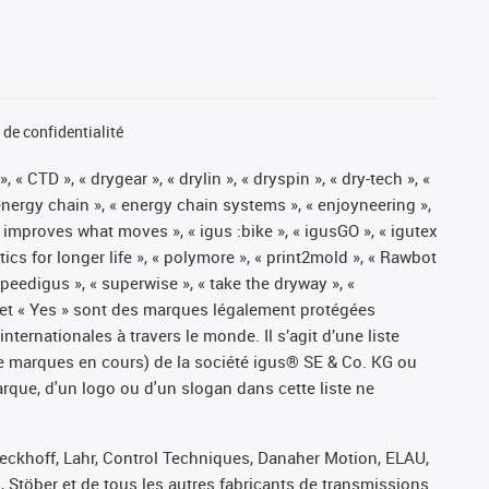
de confidentialité
« CTD », « drygear », « drylin », « dryspin », « dry-tech », «
« energy chain », « energy chain systems », « enjoyneering »,
« igus improves what moves », « igus :bike », « igusGO », « igutex
tics for longer life », « polymore », « print2mold », « Rawbot
 speedigus », « superwise », « take the dryway », «
ros » et « Yes » sont des marques légalement protégées
ernationales à travers le monde. Il s’agit d’une liste
e marques en cours) de la société igus® SE & Co. KG ou
arque, d'un logo ou d'un slogan dans cette liste ne
Beckhoff, Lahr, Control Techniques, Danaher Motion, ELAU,
 Stöber et de tous les autres fabricants de transmissions