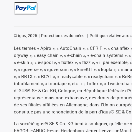
©
igus, 2026
Protection des données
Politique relative aux 
Les termes « Apiro », « AutoChain », « CFRIP », « chainflex »,
dryway », « easy chain », « e-chain », « e-chain systems », 
« e-skin », « e-spool », « fixflex », « flizz », « i. par exemple
», « iguverse », « iguversum », « kineKIT », « kopla », « man
», « RBTX », « RCYL », « readycable », « readychain », « ReBe
tribofilament », « tribotape », etc. « ; Triflex », « Twisterc
d’IGUS® SE & Co. KG, Cologne, en République fédérale d’All
représentative, mais non exhaustive, des droits de propr
de ses filiales affiliées en Allemagne, dans l’Union europ
constitue pas une renonciation de la part d'igus® SE & Co. 
La société igus® SE & Co. KG tient à souligner, qu’elle ne
FAGOR, FANUC, Festo, Heidenhain, Jetter, Lenze, LinMot, L