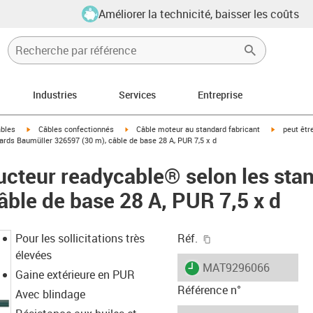
Améliorer la technicité, baisser les coûts
Industries
Services
Entreprise
igus-icon-arrow-right
igus-icon-arrow-right
igus-icon-a
âbles
Câbles confectionnés
Câble moteur au standard fabricant
peut êtr
rds Baumüller 326597 (30 m), câble de base 28 A, PUR 7,5 x d
cteur readycable® selon les sta
âble de base 28 A, PUR 7,5 x d
igus-icon-copy-clipb
Pour les sollicitations très
Réf.
élevées
igus-icon-lieferzeit
MAT9296066
Gaine extérieure en PUR
Référence n°
Avec blindage