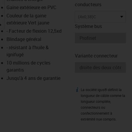
conducteurs
Gaine extérieure en PVC
Couleur de la gaine
(4x0,38)C
igus-icon-lupe
extérieure Vert jaune
Système bus
- Facteur de flexion 12,5xd
Blindage général
- résistant à l'huile &
ignifugé
Variante connecteur
10 millions de cycles
garantis
Jusqu'à 4 ans de garantie
La société igus® définit la
igus-icon-info
longueur de câble comme la
longueur complète,
connecteurs ou
confectionnement à
extrémité nue compris.