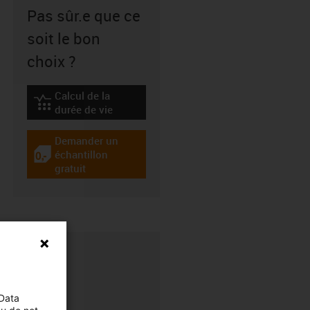
Pas sûr.e que ce
soit le bon
choix ?
Calcul de la
igus-icon-lebensdauerrechner
durée de vie
Demander un
échantillon
igus-icon-gratismuster
gratuit
 Data