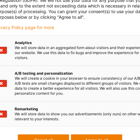
 Regulation (GDPR). We will not use your data for any purpose that y
and only to the extent not exceeding data which is necessary in relat
urpose(s) of processing. You can grant your consent(s) to use your da
rposes below or by clicking "Agree to all".
rivacy Policy page for more
Analytics
We will store data in an aggregated form about visitors and their experi
our website. We use this data to fix bugs and improve the experience for 
visitors.
A/B testing and personalization
We will create a cookie in your browser to ensure consistency of our A/B
A/B tests are small changes displayed to different groups of visitors. We
data to create a better experience for all visitors. We will also use this c
personalize content for you.
Remarketing
We will store data to show you our advertisements (only ours) on other 
relevant to your interests.