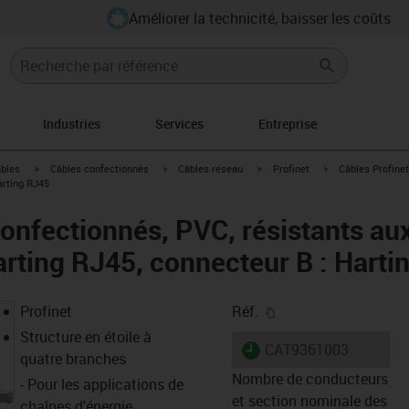
Améliorer la technicité, baisser les coûts
Industries
Services
Entreprise
igus-icon-arrow-right
igus-icon-arrow-right
igus-icon-arrow-right
igus-icon-arrow-ri
âbles
Câbles confectionnés
Câbles réseau
Profinet
Câbles Profinet
arting RJ45
onfectionnés, PVC, résistants aux
arting RJ45, connecteur B : Harti
igus-icon-copy-clipb
Profinet
Réf.
Structure en étoile à
igus-icon-lieferzeit
CAT9361003
quatre branches
Nombre de conducteurs
- Pour les applications de
et section nominale des
chaînes d'énergie