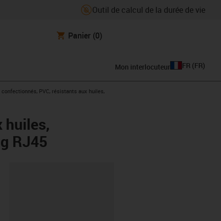
Outil de calcul de la durée de vie
Panier
(0)
FR
(
FR
)
Mon interlocuteur
ght
 confectionnés, PVC, résistants aux huiles,
 huiles,
ng RJ45
oard