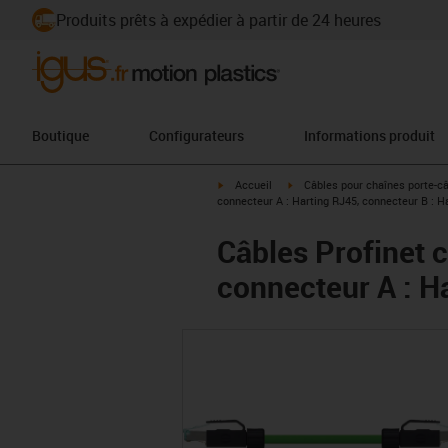
Produits prêts à expédier à partir de 24 heures
Boutique
Configurateurs
Informations produit
igus-icon-arrow-right
igus-icon-arrow-right
Accueil
Câbles pour chaînes porte-c
connecteur A : Harting RJ45, connecteur B : H
Câbles Profinet c
connecteur A : H