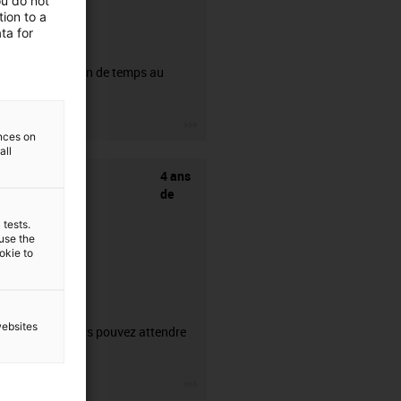
ou do not
ion to a
ta for
CFRIP®
50% de gain de temps au
dénudage.
igus-icon-3arrow
ences on
all
4 ans
de
 tests.
 use the
ookie to
garantie
websites
Ce que vous pouvez attendre
de nous.
igus-icon-3arrow