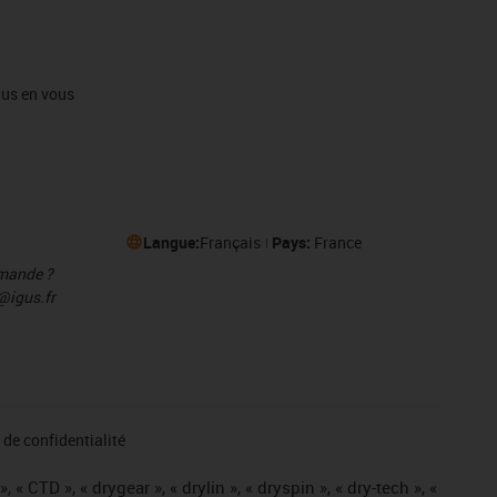
igus en vous
Langue:
Français
Pays:
France
mmande ?
@igus.fr
de confidentialité
« CTD », « drygear », « drylin », « dryspin », « dry-tech », «