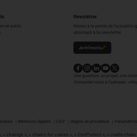
ils
Newsletter
rs et outils
Restez à la pointe de l'actualité 
e
abonnant à la newsletter
l
Je m'inscris
Nous contacter
Une question, un projet, une co
Contactez-nous à l’adresse : info
cookies
Mentions légales
CGV
Règles de procédure
Paramètres 
 « chainge », « chains for cranes », « ConProtect », « cradle-chain », 