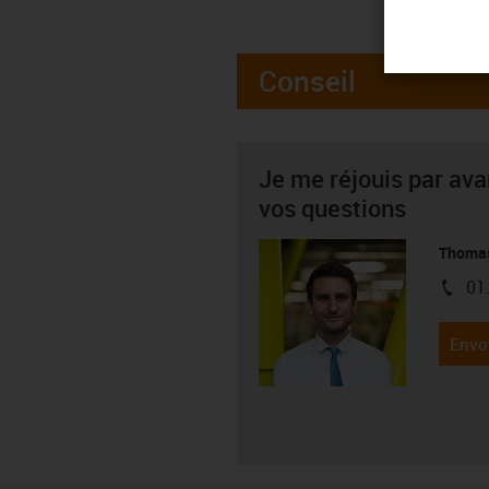
Conseil
Je me réjouis par av
vos questions
Thoma
01
igus-i
Envo