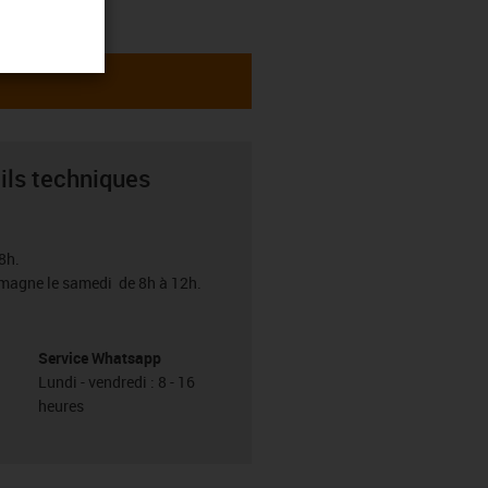
ils techniques
8h.
emagne le samedi de 8h à 12h.
Service Whatsapp
Lundi - vendredi : 8 - 16
heures