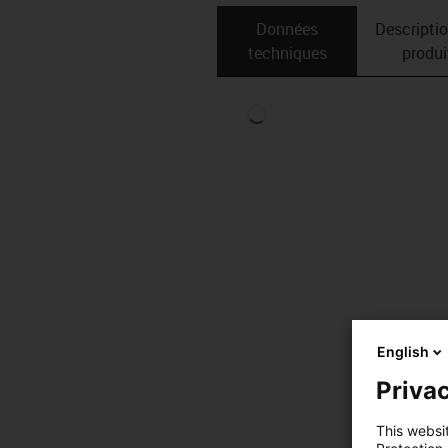
Données
Descripti
techniques
produi
English
Privac
This websi