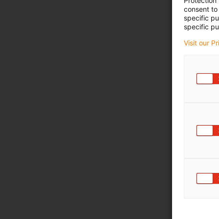
Protection
consent to 
specific p
specific pu
Visit our P