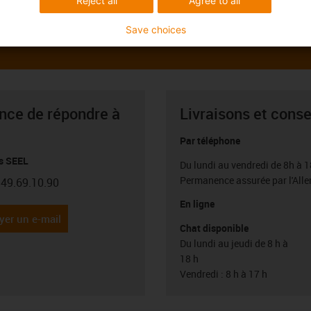
Reject all
Agree to all
Save choices
ance de répondre à
Livraisons et conse
Par téléphone
s SEEL
Du lundi au vendredi de 8h à 1
Permanence assurée par l'All
.49.69.10.90
con-phone
En ligne
yer un e-mail
Chat disponible
Du lundi au jeudi de 8 h à
18 h
Vendredi : 8 h à 17 h