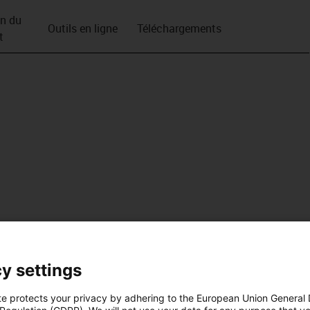
on du
Outils en ligne
Téléchargements
t
y settings
te protects your privacy by adhering to the European Union General