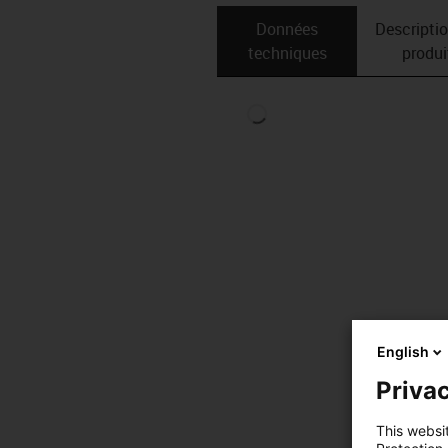
Données
Descripti
techniques
produi
English
Privac
This websi