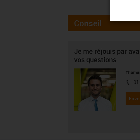
Conseil
Je me réjouis par av
vos questions
Thoma
01
igus-i
Envo