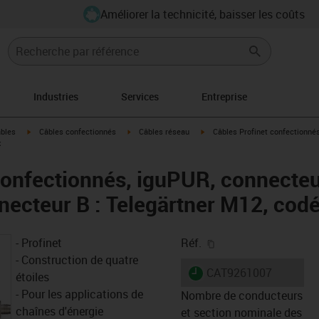
Améliorer la technicité, baisser les coûts
Industries
Services
Entreprise
igus-icon-arrow-right
igus-icon-arrow-right
igus-icon-arrow-right
âbles
Câbles confectionnés
Câbles réseau
Câbles Profinet confectionnés
x
confectionnés, iguPUR, connecteur
necteur B : Telegärtner M12, codé
igus-icon-copy-clipb
- Profinet
Réf.
- Construction de quatre
igus-icon-lieferzeit
CAT9261007
étoiles
- Pour les applications de
Nombre de conducteurs
chaînes d'énergie
et section nominale des