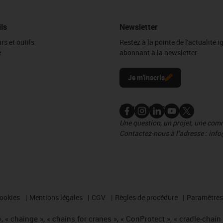
ils
Newsletter
rs et outils
Restez à la pointe de l'actualité 
e
abonnant à la newsletter
l
Je m'inscris
Nous contacter
Une question, un projet, une co
Contactez-nous à l’adresse : info
cookies
Mentions légales
CGV
Règles de procédure
Paramètres 
 « chainge », « chains for cranes », « ConProtect », « cradle-chain », 