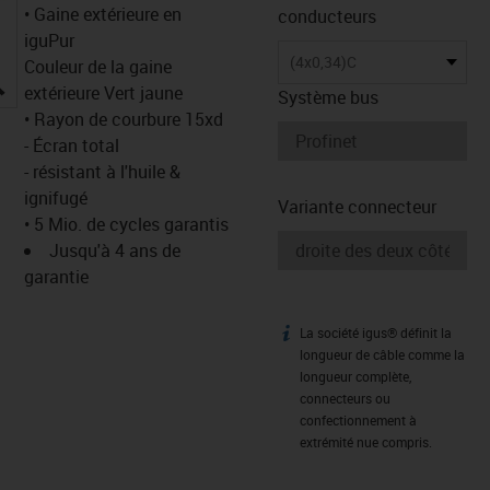
• Gaine extérieure en
conducteurs
iguPur
(4x0,34)C
Couleur de la gaine
igus-icon-lupe
extérieure Vert jaune
Système bus
• Rayon de courbure 15xd
- Écran total
- résistant à l'huile &
ignifugé
Variante connecteur
• 5 Mio. de cycles garantis
Jusqu'à 4 ans de
garantie
La société igus® définit la
igus-icon-info
longueur de câble comme la
longueur complète,
connecteurs ou
confectionnement à
extrémité nue compris.