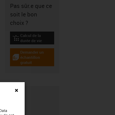
Pas sûr.e que ce
soit le bon
choix ?
Calcul de la
igus-icon-lebensdauerrechner
durée de vie
Demander un
échantillon
igus-icon-gratismuster
gratuit
 Data