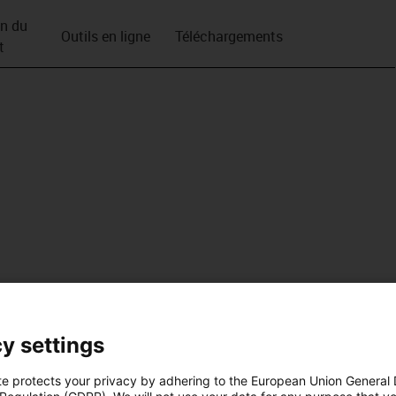
on du
Outils en ligne
Téléchargements
t
y settings
te protects your privacy by adhering to the European Union General