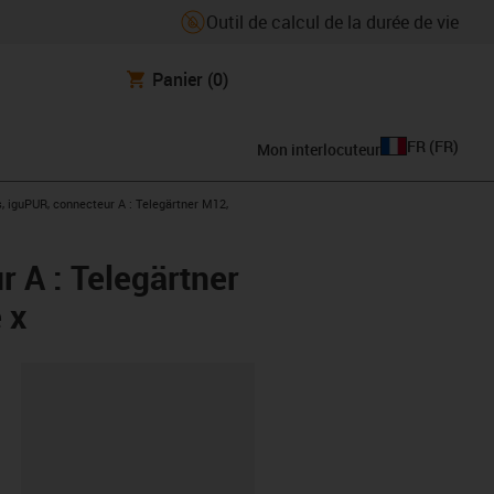
Outil de calcul de la durée de vie
Panier
(0)
FR
(
FR
)
Mon interlocuteur
, iguPUR, connecteur A : Telegärtner M12,
 A : Telegärtner
 x
oard