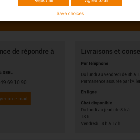
Reject all
Agree to all
Save choices
ance de répondre à
Livraisons et conse
Par téléphone
s SEEL
Du lundi au vendredi de 8h à 1
Permanence assurée par l'All
.49.69.10.90
con-phone
En ligne
yer un e-mail
Chat disponible
Du lundi au jeudi de 8 h à
18 h
Vendredi : 8 h à 17 h