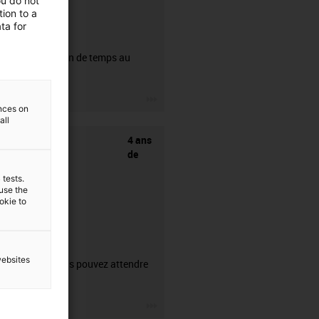
ou do not
ion to a
ta for
CFRIP®
50% de gain de temps au
dénudage.
igus-icon-3arrow
ences on
all
4 ans
de
 tests.
 use the
ookie to
garantie
websites
Ce que vous pouvez attendre
de nous.
igus-icon-3arrow