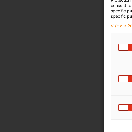
Protection
consent to 
specific p
specific pu
Visit our P