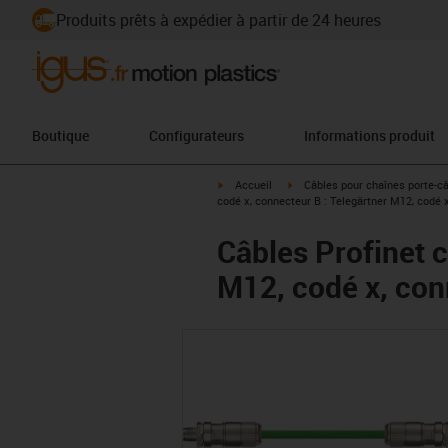
Produits prêts à expédier à partir de 24 heures
Boutique
Configurateurs
Informations produit
igus-icon-arrow-right
igus-icon-arrow-right
Accueil
Câbles pour chaînes porte-c
codé x, connecteur B : Telegärtner M12, codé 
Câbles Profinet 
M12, codé x, con