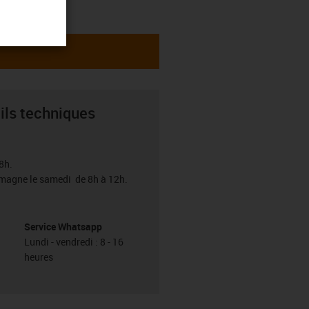
ils techniques
8h.
emagne le samedi de 8h à 12h.
Service Whatsapp
Lundi - vendredi : 8 - 16
heures