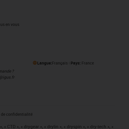
igus en vous
Langue:
Français
Pays:
France
mmande ?
@igus.fr
de confidentialité
« CTD », « drygear », « drylin », « dryspin », « dry-tech », «