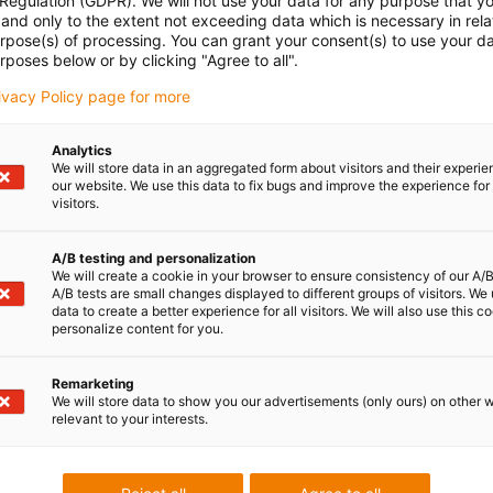
 Regulation (GDPR). We will not use your data for any purpose that y
and only to the extent not exceeding data which is necessary in relat
urpose(s) of processing. You can grant your consent(s) to use your da
rposes below or by clicking "Agree to all".
rivacy Policy page for more
Analytics
We will store data in an aggregated form about visitors and their experi
our website. We use this data to fix bugs and improve the experience for 
visitors.
A/B testing and personalization
We will create a cookie in your browser to ensure consistency of our A/B
A/B tests are small changes displayed to different groups of visitors. We
data to create a better experience for all visitors. We will also use this c
personalize content for you.
Remarketing
We will store data to show you our advertisements (only ours) on other 
relevant to your interests.