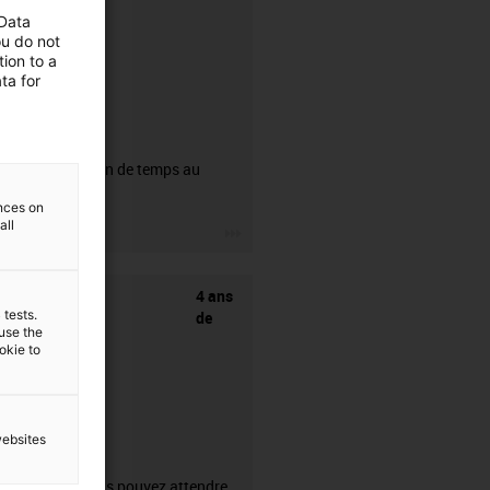
 Data
ou do not
ion to a
ta for
CFRIP®
50% de gain de temps au
dénudage.
ences on
all
igus-icon-3arrow
4 ans
 tests.
de
 use the
ookie to
websites
garantie
Ce que vous pouvez attendre