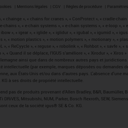
cookies
Mentions légales
CGV
Règles de procédure
Paramètres 
 « chainge », « chains for cranes », « ConProtect », « cradle-chain », 
« e-chains », « e-chain systems », « e-chain systems », « e-loop », 
, « ibow », « igear », « iglide », « iglidur », « igubal », « igumid », 
us », « motion plastics », « motion polymers », « motionary », « plas
L », « ReCyycle », « reguse », « robolink », « Rohbot », « savfe », «
hain », « Quand il se déplace, l’IGUS s’améliore », « Xirodur », « Xi
emagne ainsi que dans de nombreux autres pays et juridictions int
iété intellectuelle (par exemple, marques déposées ou demandes d
éenne, aux États-Unis et/ou dans d’autres pays. L'absence d'une m
KG à ses droits de propriété intellectuelle.
 vend pas de produits provenant d’Allen Bradley, B&R, Baumüller, 
Ti DRiVES, Mitsubishi, NUM, Parker, Bosch Rexroth, SEW, Siemens,
sont ceux de la société igus® SE & Co. KG.