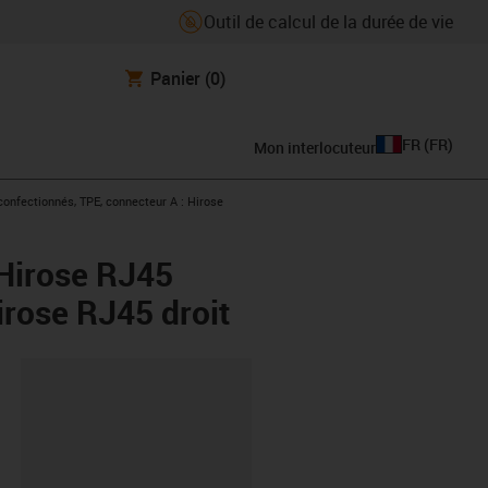
Outil de calcul de la durée de vie
Panier
(0)
FR
(
FR
)
Mon interlocuteur
ight
onfectionnés, TPE, connecteur A : Hirose
 Hirose RJ45
Hirose RJ45 droit
oard