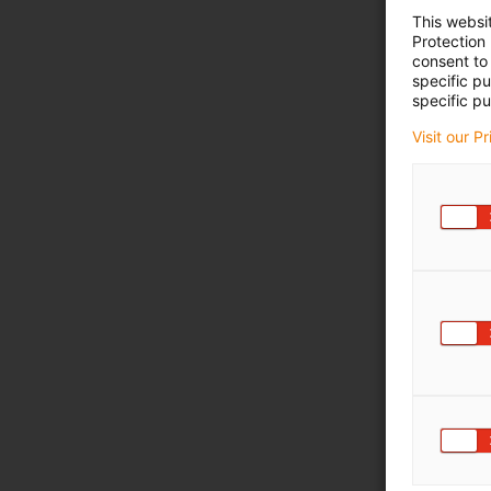
This websi
Protection
consent to 
specific p
specific pu
Visit our P