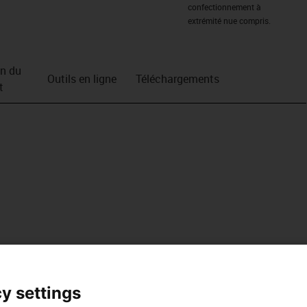
confectionnement à
extrémité nue compris.
on du
Outils en ligne
Téléchargements
t
y settings