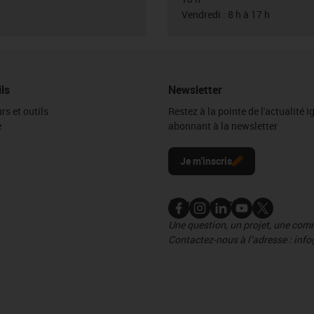
Vendredi : 8 h à 17 h
ils
Newsletter
rs et outils
Restez à la pointe de l'actualité 
e
abonnant à la newsletter
l
Je m'inscris
Nous contacter
Une question, un projet, une co
Contactez-nous à l’adresse : info