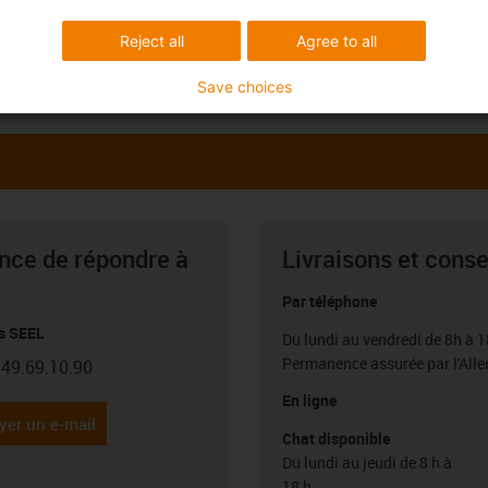
Reject all
Agree to all
Save choices
ance de répondre à
Livraisons et conse
Par téléphone
s SEEL
Du lundi au vendredi de 8h à 1
Permanence assurée par l'All
.49.69.10.90
con-phone
En ligne
yer un e-mail
Chat disponible
Du lundi au jeudi de 8 h à
18 h