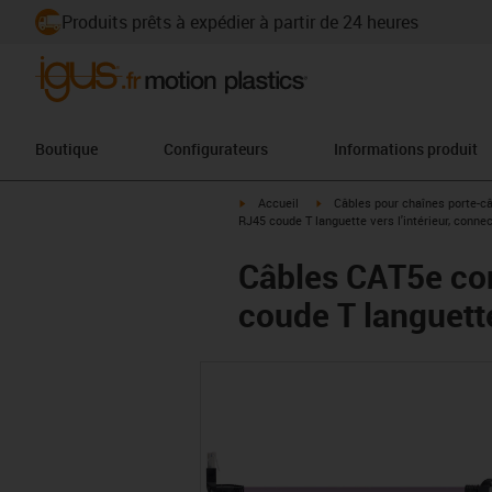
Produits prêts à expédier à partir de 24 heures
Boutique
Configurateurs
Informations produit
igus-icon-arrow-right
igus-icon-arrow-right
Accueil
Câbles pour chaînes porte-c
RJ45 coude T languette vers l'intérieur, connec
Câbles CAT5e con
coude T languette