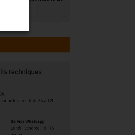
de nous.
igus-icon-3arrow
ils techniques
8h.
emagne le samedi de 8h à 12h.
Service Whatsapp
Lundi - vendredi : 8 - 16
heures