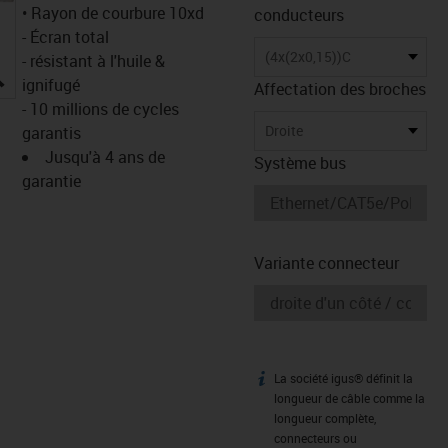
• Rayon de courbure 10xd
conducteurs
- Écran total
(4x(2x0,15))C
- résistant à l'huile &
igus-icon-lupe
ignifugé
Affectation des broches
- 10 millions de cycles
Droite
garantis
Jusqu'à 4 ans de
Système bus
garantie
Variante connecteur
La société igus® définit la
igus-icon-info
longueur de câble comme la
longueur complète,
connecteurs ou