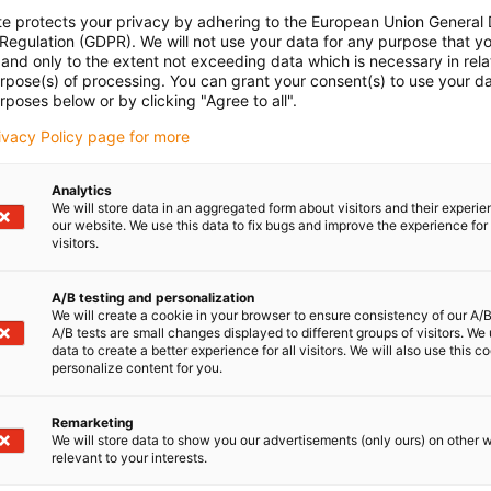
te protects your privacy by adhering to the European Union General
 Regulation (GDPR). We will not use your data for any purpose that y
and only to the extent not exceeding data which is necessary in relat
urpose(s) of processing. You can grant your consent(s) to use your da
rposes below or by clicking "Agree to all".
rivacy Policy page for more
Analytics
We will store data in an aggregated form about visitors and their experi
our website. We use this data to fix bugs and improve the experience for 
visitors.
A/B testing and personalization
We will create a cookie in your browser to ensure consistency of our A/B
A/B tests are small changes displayed to different groups of visitors. We
data to create a better experience for all visitors. We will also use this c
personalize content for you.
Remarketing
We will store data to show you our advertisements (only ours) on other 
relevant to your interests.