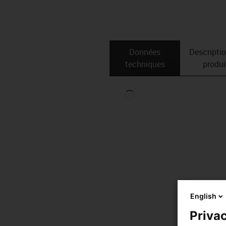
Données
Descripti
techniques
produi
English
Privac