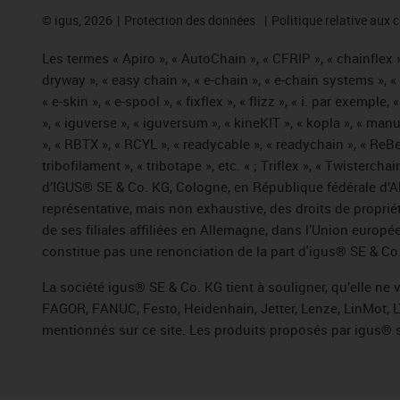
©
igus, 2026
Protection des données
Politique relative aux 
Les termes « Apiro », « AutoChain », « CFRIP », « chainflex »,
dryway », « easy chain », « e-chain », « e-chain systems », 
« e-skin », « e-spool », « fixflex », « flizz », « i. par exemple
», « iguverse », « iguversum », « kineKIT », « kopla », « man
», « RBTX », « RCYL », « readycable », « readychain », « ReBe
tribofilament », « tribotape », etc. « ; Triflex », « Twisterc
d’IGUS® SE & Co. KG, Cologne, en République fédérale d’All
représentative, mais non exhaustive, des droits de propr
de ses filiales affiliées en Allemagne, dans l’Union europ
constitue pas une renonciation de la part d'igus® SE & Co. 
La société igus® SE & Co. KG tient à souligner, qu’elle ne
FAGOR, FANUC, Festo, Heidenhain, Jetter, Lenze, LinMot, L
mentionnés sur ce site. Les produits proposés par igus® 