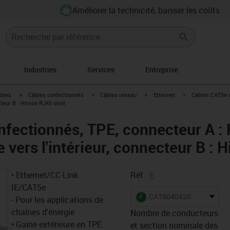
Améliorer la technicité, baisser les coûts
Industries
Services
Entreprise
igus-icon-arrow-right
igus-icon-arrow-right
igus-icon-arrow-right
igus-icon-arrow-r
âbles
Câbles confectionnés
Câbles réseau
Ethernet
Câbles CAT5e c
teur B : Hirose RJ45 droit
fectionnés, TPE, connecteur A :
 vers l'intérieur, connecteur B : 
igus-icon-copy-clipb
• Ethernet/CC-Link
Réf.
IE/CAT5e
igus-icon-lieferzeit
CAT9040420
- Pour les applications de
chaînes d'énergie
Nombre de conducteurs
• Gaine extérieure en TPE
et section nominale des