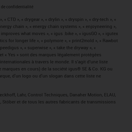
de confidentialité
« CTD », « drygear », « drylin », « dryspin », « dry-tech », «
« energy chain », « energy chain systems », « enjoyneering »,
« igus improves what moves », « igus :bike », « igusGO », « igutex
tics for longer life », « polymore », « print2mold », « Rawbot
 speedigus », « superwise », « take the dryway », «
ros » et « Yes » sont des marques légalement protégées
ernationales à travers le monde. Il s’agit d’une liste
e marques en cours) de la société igus® SE & Co. KG ou
arque, d'un logo ou d'un slogan dans cette liste ne
Beckhoff, Lahr, Control Techniques, Danaher Motion, ELAU,
 Stöber et de tous les autres fabricants de transmissions