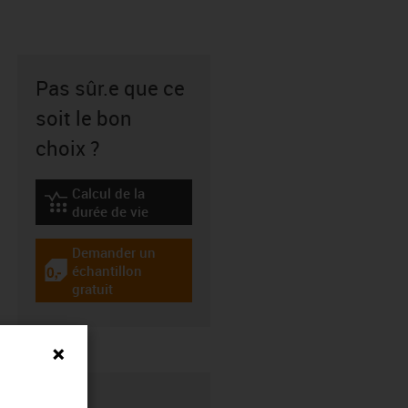
Pas sûr.e que ce
soit le bon
choix ?
Calcul de la
igus-icon-lebensdauerrechner
durée de vie
Demander un
échantillon
igus-icon-gratismuster
gratuit