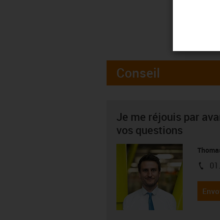
Conseil
Je me réjouis par av
vos questions
Thoma
01
igus-i
Envo