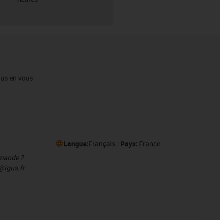
igus en vous
Langue:
Français
Pays:
France
mmande ?
@igus.fr