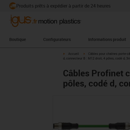
Produits prêts à expédier à partir de 24 heures
Boutique
Configurateurs
Informations produit
igus-icon-arrow-right
igus-icon-arrow-right
Accueil
Câbles pour chaînes porte-c
d, connecteur B : M12 droit, 4 pôles, codé d, 3
Câbles Profinet c
pôles, codé d, co