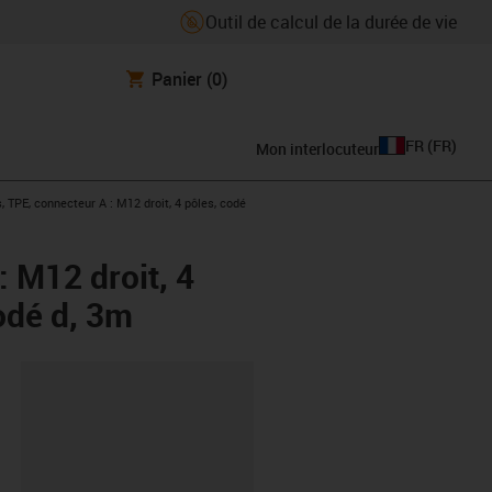
Outil de calcul de la durée de vie
Panier
(0)
FR
(
FR
)
Mon interlocuteur
 TPE, connecteur A : M12 droit, 4 pôles, codé
: M12 droit, 4
codé d, 3m
oard