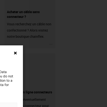
Acheter un câble sans
connecteur ?
Vous recherchez un câble non
confectionné ? Alors visitez
notre boutique chainflex.
igus-icon-3arrow
 Data
ou do not
ion to a
ta for
Boutique en ligne connecteurs
Avez-vous éventuellement
besoin d'un connecteur pour