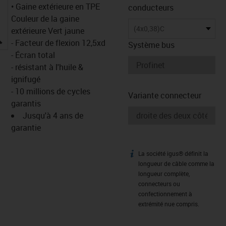
• Gaine extérieure en TPE
conducteurs
Couleur de la gaine
(4x0,38)C
extérieure Vert jaune
igus-icon-lupe
- Facteur de flexion 12,5xd
Système bus
- Écran total
- résistant à l'huile &
ignifugé
- 10 millions de cycles
Variante connecteur
garantis
Jusqu'à 4 ans de
garantie
La société igus® définit la
igus-icon-info
longueur de câble comme la
longueur complète,
connecteurs ou
confectionnement à
extrémité nue compris.