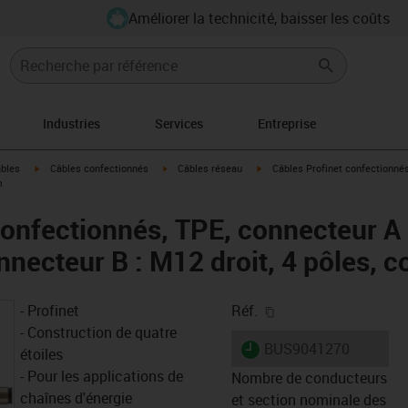
Améliorer la technicité, baisser les coûts
Industries
Services
Entreprise
igus-icon-arrow-right
igus-icon-arrow-right
igus-icon-arrow-right
âbles
Câbles confectionnés
Câbles réseau
Câbles Profinet confectionnés,
m
onfectionnés, TPE, connecteur A 
nnecteur B : M12 droit, 4 pôles, 
igus-icon-copy-clipb
- Profinet
Réf.
- Construction de quatre
igus-icon-lieferzeit
BUS9041270
étoiles
- Pour les applications de
Nombre de conducteurs
chaînes d'énergie
et section nominale des