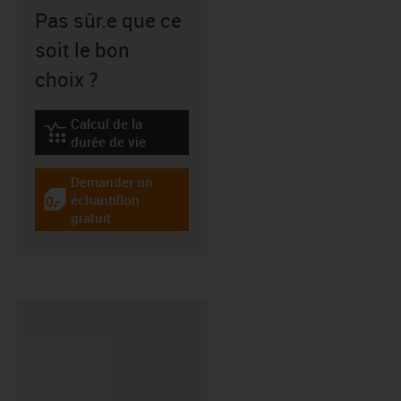
Pas sûr.e que ce
soit le bon
choix ?
Calcul de la
igus-icon-lebensdauerrechner
durée de vie
Demander un
échantillon
igus-icon-gratismuster
gratuit