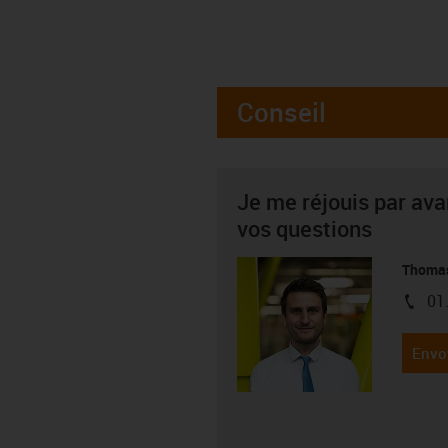
Conseil
Je me réjouis par av
vos questions
Thoma
01
igus-i
Envo