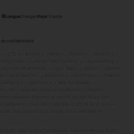
Langue:
Français
Pays:
France
de confidentialité
« CTD », « drygear », « drylin », « dryspin », « dry-tech », «
« energy chain », « energy chain systems », « enjoyneering »,
« igus improves what moves », « igus :bike », « igusGO », « igutex
tics for longer life », « polymore », « print2mold », « Rawbot
 speedigus », « superwise », « take the dryway », «
ros » et « Yes » sont des marques légalement protégées
ernationales à travers le monde. Il s’agit d’une liste
e marques en cours) de la société igus® SE & Co. KG ou
arque, d'un logo ou d'un slogan dans cette liste ne
Beckhoff, Lahr, Control Techniques, Danaher Motion, ELAU,