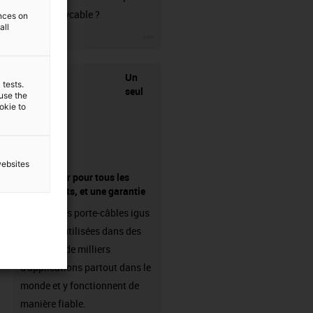
votre readycable ?
ences on
all
igus-icon-3arrow
Un
 tests.
seul
 use the
ookie to
websites
fournisseur pour tous les
composants, et une garantie
Les chaînes porte-câbles igus
sont déjà utilisées dans des
centaines de milliers
d'applications partout dans le
monde et y fonctionnent de
manière fiable.