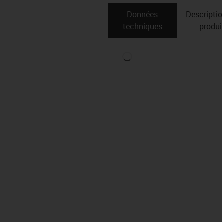
Données
Descripti
techniques
produi