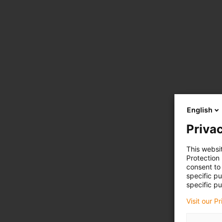
English
Privac
This websi
Protection
consent to 
specific p
specific pu
Visit our P