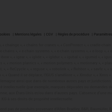
cookies
Mentions légales
CGV
Règles de procédure
Paramètres 
 « chainge », « chains for cranes », « ConProtect », « cradle-chain », 
« e-chains », « e-chain systems », « e-chain systems », « e-loop », 
, « ibow », « igear », « iglide », « iglidur », « igubal », « igumid », 
us », « motion plastics », « motion polymers », « motionary », « plas
L », « ReCyycle », « reguse », « robolink », « Rohbot », « savfe », «
hain », « Quand il se déplace, l’IGUS s’améliore », « Xirodur », « Xi
emagne ainsi que dans de nombreux autres pays et juridictions int
iété intellectuelle (par exemple, marques déposées ou demandes d
éenne, aux États-Unis et/ou dans d’autres pays. L'absence d'une m
KG à ses droits de propriété intellectuelle.
 vend pas de produits provenant d’Allen Bradley, B&R, Baumüller, 