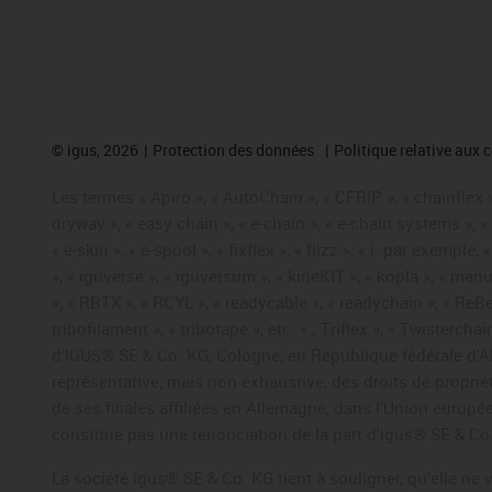
©
igus, 2026
Protection des données
Politique relative aux 
Les termes « Apiro », « AutoChain », « CFRIP », « chainflex »,
dryway », « easy chain », « e-chain », « e-chain systems », 
« e-skin », « e-spool », « fixflex », « flizz », « i. par exemple
», « iguverse », « iguversum », « kineKIT », « kopla », « man
», « RBTX », « RCYL », « readycable », « readychain », « ReBe
tribofilament », « tribotape », etc. « ; Triflex », « Twisterc
d’IGUS® SE & Co. KG, Cologne, en République fédérale d’All
représentative, mais non exhaustive, des droits de propr
de ses filiales affiliées en Allemagne, dans l’Union europ
constitue pas une renonciation de la part d'igus® SE & Co. 
La société igus® SE & Co. KG tient à souligner, qu’elle ne