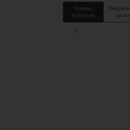
Données
Descripti
techniques
produi