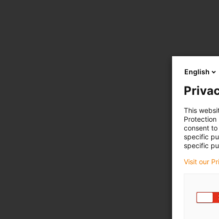
English
Privac
This websi
Protection
consent to 
specific p
specific pu
Visit our P