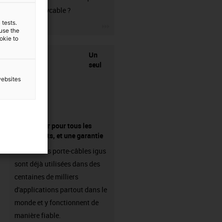
votre readycable ?
 tests.
igus-icon-3arrow
 use the
ookie to
Un
seul
websites
fournisseur pour tous les
composants, et une garantie
Les chaînes porte-câbles igus
sont déjà utilisées dans des
centaines de milliers
d'applications partout dans le
monde et y fonctionnent de
manière fiable.