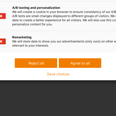
A/B testing and personalization
We will create a cookie in your browser to ensure consistency of our A/B
A/B tests are small changes displayed to different groups of visitors. We
data to create a better experience for all visitors. We will also use this c
personalize content for you.
Remarketing
We will store data to show you our advertisements (only ours) on other 
relevant to your interests.
Reject all
Agree to all
Save choices