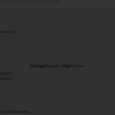
igus en vous
Langue:
Français
Pays:
France
mmande ?
@igus.fr
de confidentialité