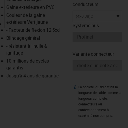
conducteurs
Gaine extérieure en PVC
Couleur de la gaine
(4x0,38)C
igus-icon-lupe
extérieure Vert jaune
Système bus
- Facteur de flexion 12,5xd
Blindage général
- résistant à l'huile &
ignifugé
Variante connecteur
10 millions de cycles
garantis
Jusqu'à 4 ans de garantie
La société igus® définit la
igus-icon-info
longueur de câble comme la
longueur complète,
connecteurs ou
confectionnement à
extrémité nue compris.