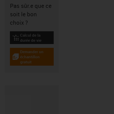
Pas sûr.e que ce
soit le bon
choix ?
Calcul de la
igus-icon-lebensdauerrechner
durée de vie
Demander un
échantillon
igus-icon-gratismuster
gratuit