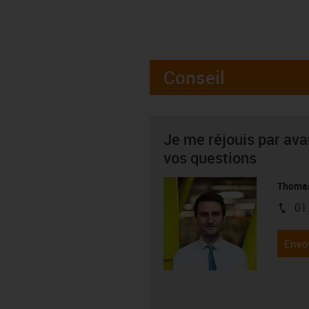
Conseil
Je me réjouis par av
vos questions
Thoma
01
igus-i
Envo