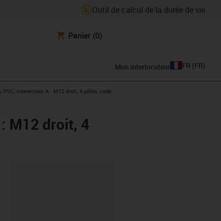
Outil de calcul de la durée de vie
Panier
(0)
FR
(
FR
)
Mon interlocuteur
, PVC, connecteur A : M12 droit, 4 pôles, codé
: M12 droit, 4
oard