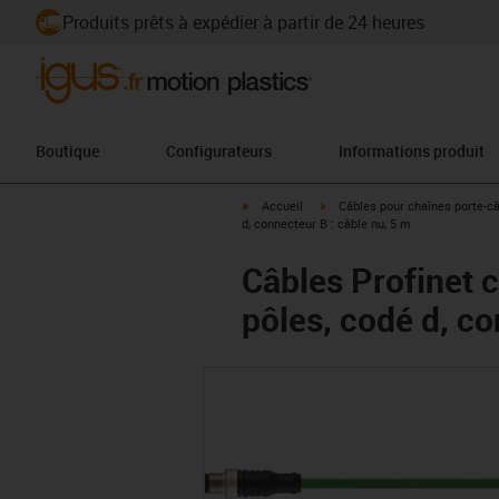
Produits prêts à expédier à partir de 24 heures
Boutique
Configurateurs
Informations produit
igus-icon-arrow-right
igus-icon-arrow-right
Accueil
Câbles pour chaînes porte-c
d, connecteur B : câble nu, 5 m
Câbles Profinet 
pôles, codé d, co