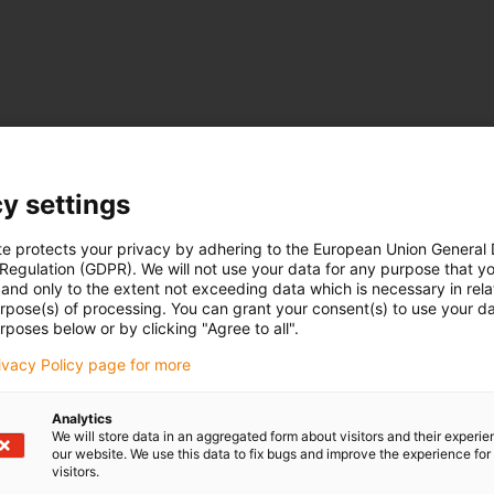
y settings
te protects your privacy by adhering to the European Union General
 Regulation (GDPR). We will not use your data for any purpose that y
and only to the extent not exceeding data which is necessary in relat
urpose(s) of processing. You can grant your consent(s) to use your da
rposes below or by clicking "Agree to all".
rivacy Policy page for more
Analytics
We will store data in an aggregated form about visitors and their experi
our website. We use this data to fix bugs and improve the experience for 
visitors.