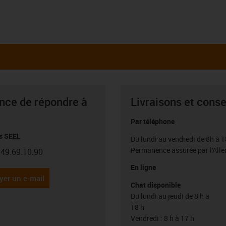
ance de répondre à
Livraisons et conse
Par téléphone
s SEEL
Du lundi au vendredi de 8h à 1
Permanence assurée par l'All
.49.69.10.90
con-phone
En ligne
yer un e-mail
Chat disponible
Du lundi au jeudi de 8 h à
18 h
Vendredi : 8 h à 17 h