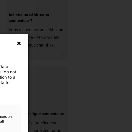
Acheter un câble sans
connecteur ?
Vous recherchez un câble non
confectionné ? Alors visitez
notre boutique chainflex.
igus-icon-3arrow
 Data
ou do not
ion to a
ta for
Boutique en ligne connecteurs
ences on
all
Avez-vous éventuellement
besoin d'un connecteur pour