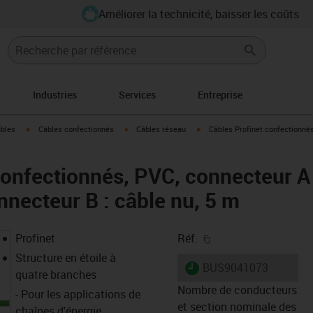
Améliorer la technicité, baisser les coûts
Industries
Services
Entreprise
igus-icon-arrow-right
igus-icon-arrow-right
igus-icon-arrow-right
âbles
Câbles confectionnés
Câbles réseau
Câbles Profinet confectionnés
confectionnés, PVC, connecteur A 
nnecteur B : câble nu, 5 m
igus-icon-copy-clipb
Profinet
Réf.
Structure en étoile à
igus-icon-lieferzeit
BUS9041073
quatre branches
Nombre de conducteurs
- Pour les applications de
et section nominale des
chaînes d'énergie