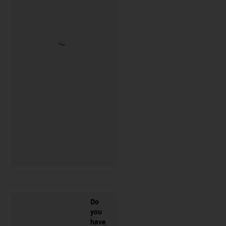
Do
you
have