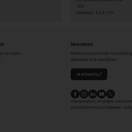
18 h
Vendredi : 8 h à 17 h
ils
Newsletter
rs et outils
Restez à la pointe de l'actualité 
e
abonnant à la newsletter
l
Je m'inscris
Nous contacter
Une question, un projet, une co
Contactez-nous à l’adresse : info