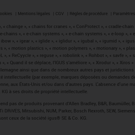
cookies
Mentions légales
CGV
Règles de procédure
Paramètres 
 « chainge », « chains for cranes », « ConProtect », « cradle-chain », 
« e-chains », « e-chain systems », « e-chain systems », « e-loop », 
, « ibow », « igear », « iglide », « iglidur », « igubal », « igumid », 
us », « motion plastics », « motion polymers », « motionary », « plas
L », « ReCyycle », « reguse », « robolink », « Rohbot », « savfe », «
hain », « Quand il se déplace, l’IGUS s’améliore », « Xirodur », « Xi
emagne ainsi que dans de nombreux autres pays et juridictions int
iété intellectuelle (par exemple, marques déposées ou demandes d
éenne, aux États-Unis et/ou dans d’autres pays. L'absence d'une m
KG à ses droits de propriété intellectuelle.
 vend pas de produits provenant d’Allen Bradley, B&R, Baumüller, 
Ti DRiVES, Mitsubishi, NUM, Parker, Bosch Rexroth, SEW, Siemens,
sont ceux de la société igus® SE & Co. KG.