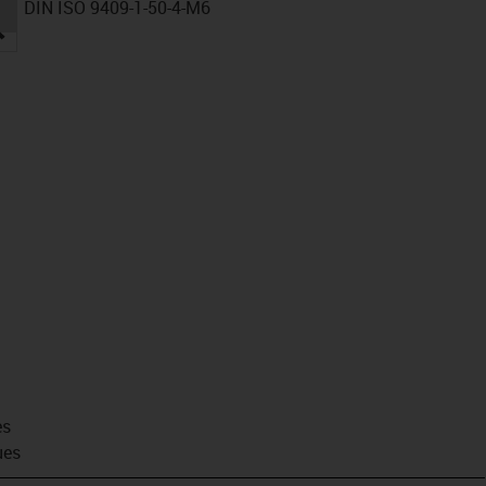
DIN ISO 9409-1-50-4-M6
igus-icon-lupe
es
ues