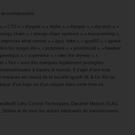
de confidentialité
« CTD », « drygear », « drylin », « dryspin », « dry-tech », «
« energy chain », « energy chain systems », « enjoyneering »,
« igus improves what moves », « igus :bike », « igusGO », « igutex
tics for longer life », « polymore », « print2mold », « Rawbot
 speedigus », « superwise », « take the dryway », «
ros » et « Yes » sont des marques légalement protégées
ernationales à travers le monde. Il s’agit d’une liste
e marques en cours) de la société igus® SE & Co. KG ou
arque, d'un logo ou d'un slogan dans cette liste ne
Beckhoff, Lahr, Control Techniques, Danaher Motion, ELAU,
 Stöber et de tous les autres fabricants de transmissions