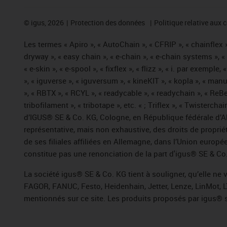
©
igus, 2026
Protection des données
Politique relative aux 
Les termes « Apiro », « AutoChain », « CFRIP », « chainflex »,
dryway », « easy chain », « e-chain », « e-chain systems », 
« e-skin », « e-spool », « fixflex », « flizz », « i. par exemple
», « iguverse », « iguversum », « kineKIT », « kopla », « man
», « RBTX », « RCYL », « readycable », « readychain », « ReBe
tribofilament », « tribotape », etc. « ; Triflex », « Twisterc
d’IGUS® SE & Co. KG, Cologne, en République fédérale d’All
représentative, mais non exhaustive, des droits de propr
de ses filiales affiliées en Allemagne, dans l’Union europ
constitue pas une renonciation de la part d'igus® SE & Co. 
La société igus® SE & Co. KG tient à souligner, qu’elle ne
FAGOR, FANUC, Festo, Heidenhain, Jetter, Lenze, LinMot, L
mentionnés sur ce site. Les produits proposés par igus® 