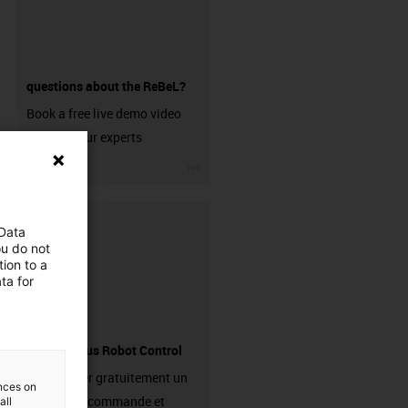
questions about the ReBeL?
Book a free live demo video
call with our experts
igus-icon-3arrow
 Data
ou do not
ion to a
ta for
Logiciel igus Robot Control
Télécharger gratuitement un
ences on
logiciel de commande et
all