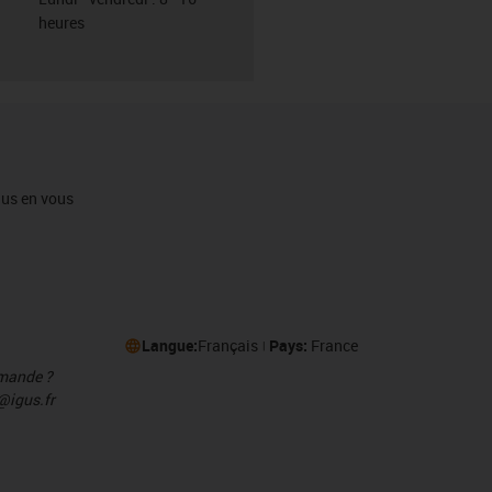
heures
igus en vous
Langue:
Français
Pays:
France
mmande ?
@igus.fr