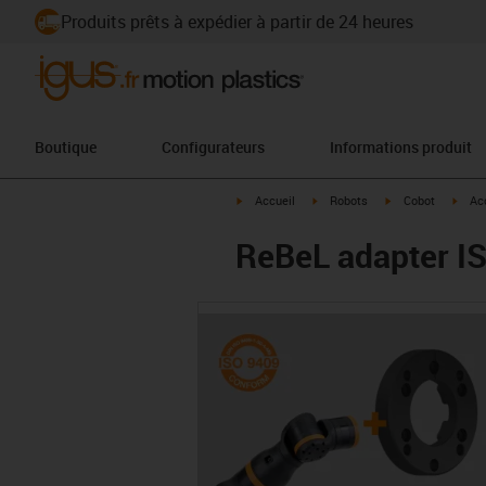
Produits prêts à expédier à partir de 24 heures
Boutique
Configurateurs
Informations produit
igus-icon-arrow-right
igus-icon-arrow-right
igus-icon-arrow-ri
igus-
Accueil
Robots
Cobot
Ac
ReBeL adapter I