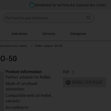
Améliorer la technicité, baisser les coûts
Industries
Services
Entreprise
ght
icon-arrow-right
igus-icon-arrow-right
cessoires pour cobots
ReBeL adapter ISO-50
SO-50
Product information
igus-icon-copy-clipb
Réf.
Perfect adapter for ReBeL
igus-icon-lieferzeit
REBEL-TCP-0100
Made of anodised
aluminium
Compatible with all ReBeL
variants
According to