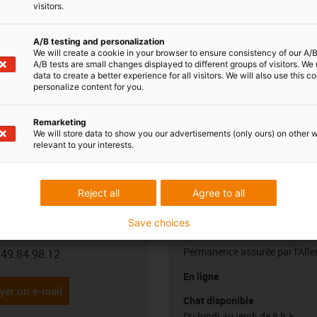
visitors.
A/B testing and personalization
We will create a cookie in your browser to ensure consistency of our A/B
A/B tests are small changes displayed to different groups of visitors. We
data to create a better experience for all visitors. We will also use this c
personalize content for you.
Remarketing
We will store data to show you our advertisements (only ours) on other 
relevant to your interests.
ance de répondre à
Livraisons et conse
Reject all
Agree to all
Par téléphone
Save choices
en ERSON
Du lundi au vendredi de 8h à 1
Permanence assurée par l'All
.49.84.98.12
con-phone
En ligne
yer un e-mail
Chat disponible
Du lundi au jeudi de 8 h à