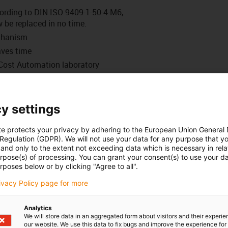
ording to DIN ISO 9409-1-50-4-M6,
 be replaced in no time.
echanism
aves time
 Cost Automation laboratory
, the load capacity of the
y settings
te protects your privacy by adhering to the European Union General
 Regulation (GDPR). We will not use your data for any purpose that y
and only to the extent not exceeding data which is necessary in relat
urpose(s) of processing. You can grant your consent(s) to use your da
rposes below or by clicking "Agree to all".
rivacy Policy page for more
Analytics
We will store data in an aggregated form about visitors and their experi
our website. We use this data to fix bugs and improve the experience for 