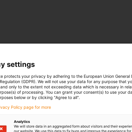
y settings
te protects your privacy by adhering to the European Union General
 Regulation (GDPR). We will not use your data for any purpose that y
and only to the extent not exceeding data which is necessary in relat
urpose(s) of processing. You can grant your consent(s) to use your da
rposes below or by clicking "Agree to all".
rivacy Policy page for more
Analytics
We will store data in an aggregated form about visitors and their experi
our website. We use this data to fix bugs and improve the experience for 