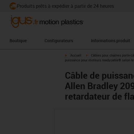
Produits prêts à expédier à partir de 24 heures
Boutique
Configurateurs
Informations produit
igus-icon-arrow-right
igus-icon-arrow-right
Accueil
Câbles pour chaînes porte-c
puissance pour moteurs readycable® selon le
Câble de puissan
Allen Bradley 2
retardateur de f