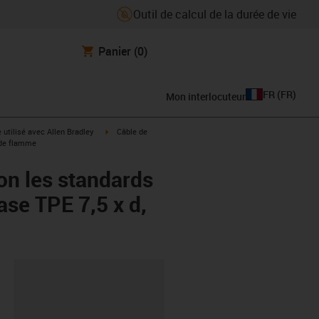
Outil de calcul de la durée de vie
Panier
(0)
FR
(
FR
)
Mon interlocuteur
rrow-right
igus-icon-arrow-right
e utilisé avec Allen Bradley
Câble de
 de flamme
on les standards
se TPE 7,5 x d,
oard