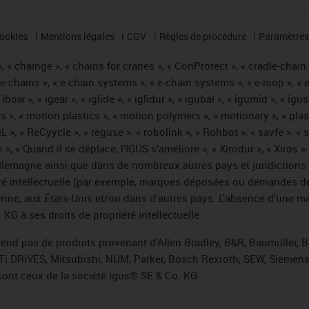
cookies
Mentions légales
CGV
Règles de procédure
Paramètres 
 « chainge », « chains for cranes », « ConProtect », « cradle-chain », 
« e-chains », « e-chain systems », « e-chain systems », « e-loop », 
, « ibow », « igear », « iglide », « iglidur », « igubal », « igumid », 
us », « motion plastics », « motion polymers », « motionary », « plas
L », « ReCyycle », « reguse », « robolink », « Rohbot », « savfe », «
hain », « Quand il se déplace, l’IGUS s’améliore », « Xirodur », « Xi
emagne ainsi que dans de nombreux autres pays et juridictions int
iété intellectuelle (par exemple, marques déposées ou demandes d
éenne, aux États-Unis et/ou dans d’autres pays. L'absence d'une m
KG à ses droits de propriété intellectuelle.
 vend pas de produits provenant d’Allen Bradley, B&R, Baumüller, 
Ti DRiVES, Mitsubishi, NUM, Parker, Bosch Rexroth, SEW, Siemens,
sont ceux de la société igus® SE & Co. KG.