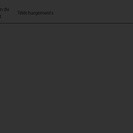
on du
Téléchargements
t