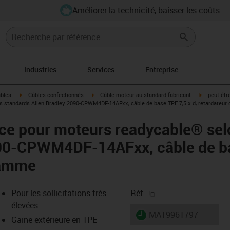
Améliorer la technicité, baisser les coûts
Industries
Services
Entreprise
igus-icon-arrow-right
igus-icon-arrow-right
igus-icon-a
âbles
Câbles confectionnés
Câble moteur au standard fabricant
peut êtr
s standards Allen Bradley 2090-CPWM4DF-14AFxx, câble de base TPE 7,5 x d, retardateur
ce pour moteurs readycable® sel
090-CPWM4DF-14AFxx, câble de ba
lamme
igus-icon-copy-clipb
Pour les sollicitations très
Réf.
élevées
igus-icon-lieferzeit
MAT9961797
Gaine extérieure en TPE