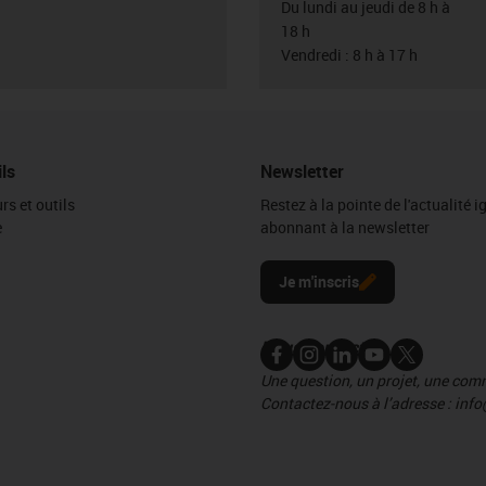
Du lundi au jeudi de 8 h à
18 h
Vendredi : 8 h à 17 h
ils
Newsletter
rs et outils
Restez à la pointe de l'actualité 
e
abonnant à la newsletter
l
Je m'inscris
Nous contacter
Une question, un projet, une co
Contactez-nous à l’adresse : info