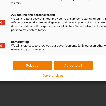
visitors.
A/B testing and personalization
We will create a cookie in your browser to ensure consistency of our A/B
A/B tests are small changes displayed to different groups of visitors. We
data to create a better experience for all visitors. We will also use this c
personalize content for you.
Remarketing
We will store data to show you our advertisements (only ours) on other 
relevant to your interests.
Reject all
Agree to all
Save choices