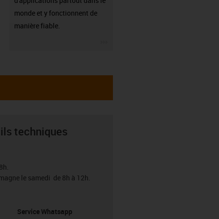
d'applications partout dans le
monde et y fonctionnent de
manière fiable.
igus-icon-3arrow
ils techniques
8h.
emagne le samedi de 8h à 12h.
Service Whatsapp