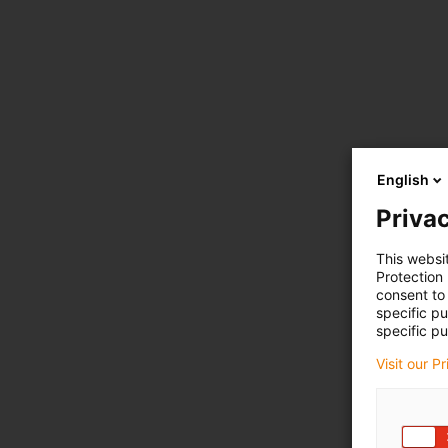
English
Privac
This websi
Protection
consent to 
specific p
specific pu
Visit our P