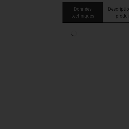
Données
Descripti
techniques
produi