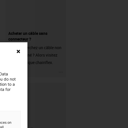
Acheter un câble sans
connecteur ?
Vous recherchez un câble non
confectionné ? Alors visitez
notre boutique chainflex.
igus-icon-3arrow
 Data
ou do not
ion to a
ta for
ences on
all