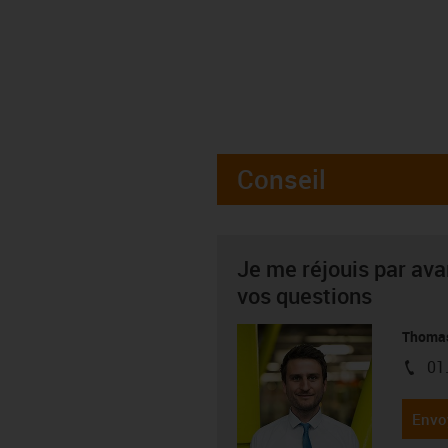
Conseil
Je me réjouis par av
vos questions
Thoma
01
igus-i
Envo