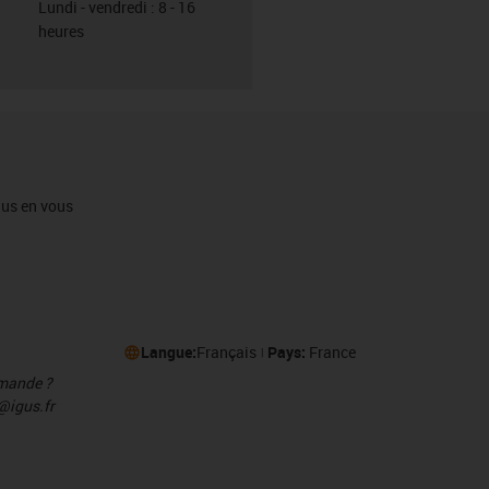
Lundi - vendredi : 8 - 16
heures
igus en vous
Langue:
Français
Pays:
France
mmande ?
@igus.fr