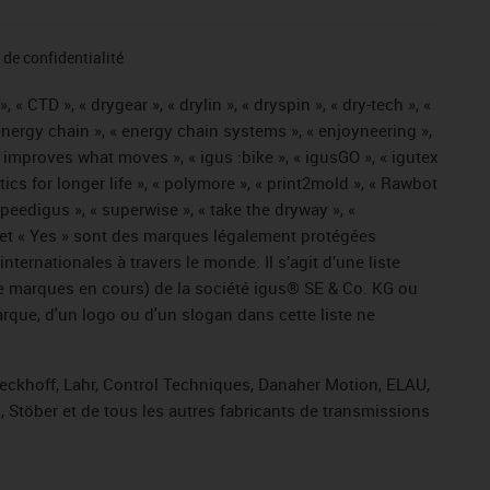
de confidentialité
« CTD », « drygear », « drylin », « dryspin », « dry-tech », «
« energy chain », « energy chain systems », « enjoyneering »,
« igus improves what moves », « igus :bike », « igusGO », « igutex
tics for longer life », « polymore », « print2mold », « Rawbot
 speedigus », « superwise », « take the dryway », «
ros » et « Yes » sont des marques légalement protégées
ernationales à travers le monde. Il s’agit d’une liste
e marques en cours) de la société igus® SE & Co. KG ou
arque, d'un logo ou d'un slogan dans cette liste ne
Beckhoff, Lahr, Control Techniques, Danaher Motion, ELAU,
 Stöber et de tous les autres fabricants de transmissions