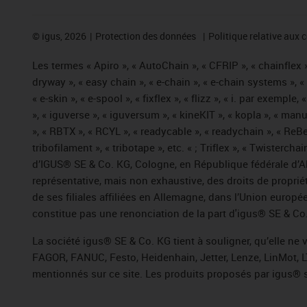
©
igus, 2026
Protection des données
Politique relative aux 
Les termes « Apiro », « AutoChain », « CFRIP », « chainflex »,
dryway », « easy chain », « e-chain », « e-chain systems », 
« e-skin », « e-spool », « fixflex », « flizz », « i. par exemple
», « iguverse », « iguversum », « kineKIT », « kopla », « man
», « RBTX », « RCYL », « readycable », « readychain », « ReBe
tribofilament », « tribotape », etc. « ; Triflex », « Twisterc
d’IGUS® SE & Co. KG, Cologne, en République fédérale d’All
représentative, mais non exhaustive, des droits de propr
de ses filiales affiliées en Allemagne, dans l’Union europ
constitue pas une renonciation de la part d'igus® SE & Co. 
La société igus® SE & Co. KG tient à souligner, qu’elle ne
FAGOR, FANUC, Festo, Heidenhain, Jetter, Lenze, LinMot, L
mentionnés sur ce site. Les produits proposés par igus® 