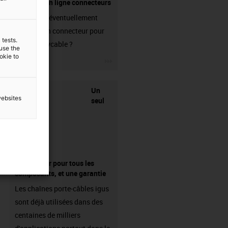
Boutique en ligne connecteurs
Avez-vous éventuellement
besoin d'un connecteur pour
 tests.
votre readycable ?
 use the
ookie to
igus-icon-3arrow
Un
websites
seul
fournisseur pour tous les
composants, et une garantie
Les chaînes porte-câbles igus
sont déjà utilisées dans des
centaines de milliers