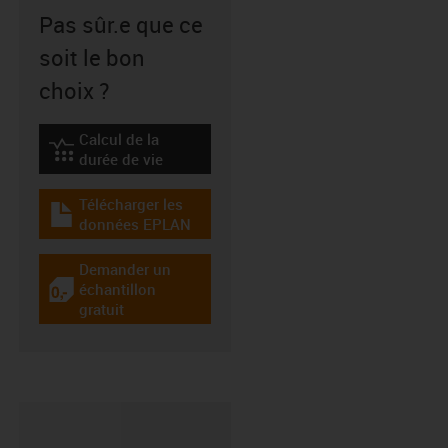
Pas sûr.e que ce
soit le bon
choix ?
Calcul de la
igus-icon-lebensdauerrechner
durée de vie
Télécharger les
igus-icon-download-plan
données EPLAN
Demander un
échantillon
igus-icon-gratismuster
gratuit