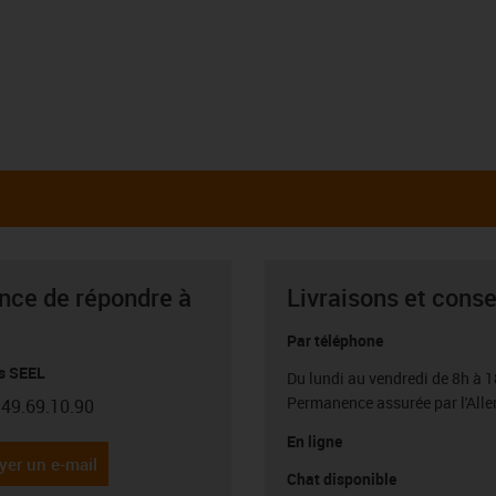
ance de répondre à
Livraisons et conse
Par téléphone
s SEEL
Du lundi au vendredi de 8h à 1
Permanence assurée par l'All
.49.69.10.90
con-phone
En ligne
yer un e-mail
Chat disponible