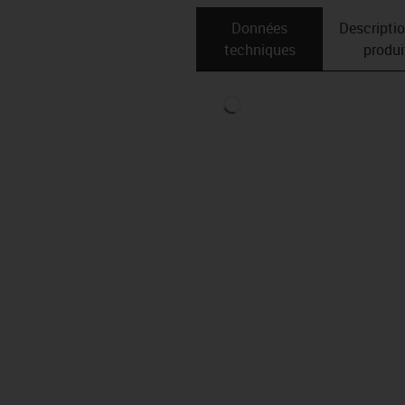
Données
Descripti
techniques
produi