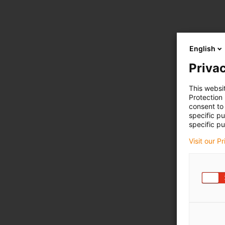
English
Privac
This websi
Protection
consent to 
specific p
specific pu
Visit our P