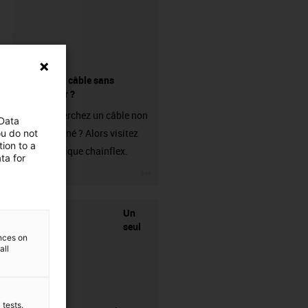
Acheter un câble sans
connecteur ?
Vous recherchez un câble non
 Data
confectionné ? Alors visitez
ou do not
ion to a
notre boutique chainflex.
ta for
igus-icon-3arrow
Un
seul
ences on
all
 tests.