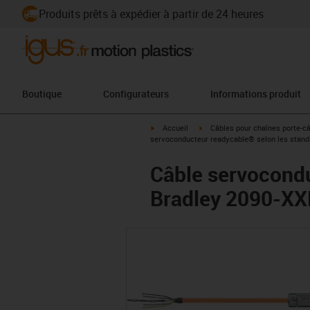
Produits prêts à expédier à partir de 24 heures
Boutique
Configurateurs
Informations produit
igus-icon-arrow-right
igus-icon-arrow-right
Accueil
Câbles pour chaînes porte-c
servoconducteur readycable® selon les stand
Câble servocondu
Bradley 2090-XX