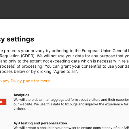
y settings
te protects your privacy by adhering to the European Union General
 Regulation (GDPR). We will not use your data for any purpose that y
and only to the extent not exceeding data which is necessary in relat
urpose(s) of processing. You can grant your consent(s) to use your da
rposes below or by clicking "Agree to all".
rivacy Policy page for more
Analytics
We will store data in an aggregated form about visitors and their experi
our website. We use this data to fix bugs and improve the experience for 
visitors.
A/B testing and personalization
We will create a cookie in your browser to ensure consistency of our A/B