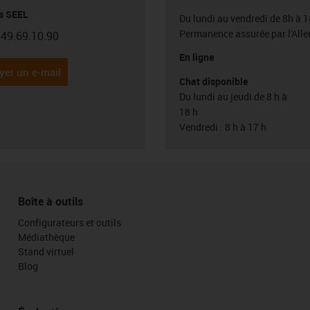
s SEEL
Du lundi au vendredi de 8h à 1
Permanence assurée par l'All
.49.69.10.90
con-phone
En ligne
yer un e-mail
Chat disponible
Du lundi au jeudi de 8 h à
18 h
Vendredi : 8 h à 17 h
Boîte à outils
Configurateurs et outils
Médiathèque
Stand virtuel
Blog