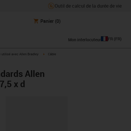
Outil de calcul de la durée de vie
Panier
(0)
FR
(
FR
)
Mon interlocuteur
rrow-right
igus-icon-arrow-right
e utilisé avec Allen Bradley
Câble
dards Allen
,5 x d
oard