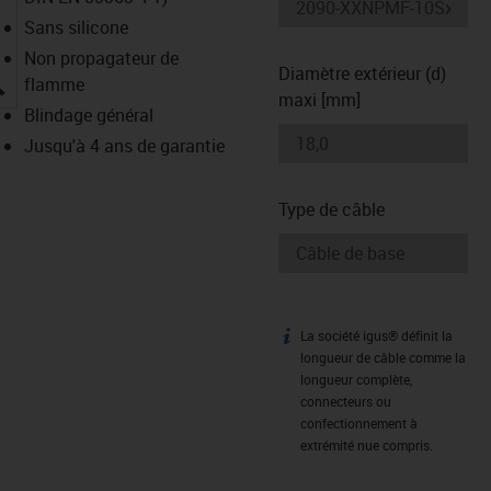
Sans silicone
Non propagateur de
Diamètre extérieur (d)
igus-icon-lupe
flamme
maxi [mm]
Blindage général
Jusqu'à 4 ans de garantie
Type de câble
La société igus® définit la
igus-icon-info
longueur de câble comme la
longueur complète,
connecteurs ou
confectionnement à
extrémité nue compris.