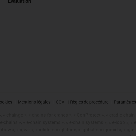
Évaluation
cookies
Mentions légales
CGV
Règles de procédure
Paramètres 
 « chainge », « chains for cranes », « ConProtect », « cradle-chain », 
« e-chains », « e-chain systems », « e-chain systems », « e-loop », 
, « ibow », « igear », « iglide », « iglidur », « igubal », « igumid », 