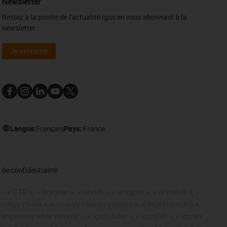
Newsletter
Restez à la pointe de l'actualité igus en vous abonnant à la
newsletter
Je m'inscris
Langue:
Français
Pays:
France
de confidentialité
« CTD », « drygear », « drylin », « dryspin », « dry-tech », «
« energy chain », « energy chain systems », « enjoyneering »,
« igus improves what moves », « igus :bike », « igusGO », « igutex