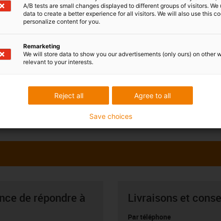
A/B tests are small changes displayed to different groups of visitors. We
data to create a better experience for all visitors. We will also use this c
personalize content for you.
Remarketing
We will store data to show you our advertisements (only ours) on other 
relevant to your interests.
Reject all
Agree to all
Save choices
ance de répondre à
Livraisons et conse
Par téléphone