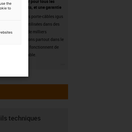
fournisseur pour tous les
 use the
composants, et une garantie
ookie to
Les chaînes porte-câbles igus
sont déjà utilisées dans des
centaines de milliers
websites
d'applications partout dans le
monde et y fonctionnent de
manière fiable.
igus-icon-3arrow
ils techniques