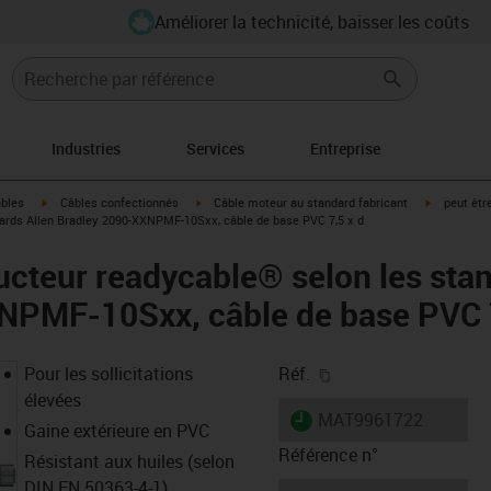
Améliorer la technicité, baisser les coûts
Industries
Services
Entreprise
igus-icon-arrow-right
igus-icon-arrow-right
igus-icon-a
âbles
Câbles confectionnés
Câble moteur au standard fabricant
peut êtr
ards Allen Bradley 2090-XXNPMF-10Sxx, câble de base PVC 7,5 x d
cteur readycable® selon les stan
NPMF-10Sxx, câble de base PVC 7
igus-icon-copy-clipb
Pour les sollicitations
Réf.
élevées
igus-icon-lieferzeit
MAT9961722
Gaine extérieure en PVC
Référence n°
Résistant aux huiles (selon
DIN EN 50363-4-1)