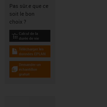
Pas sûr.e que ce
soit le bon
choix ?
Calcul de la
igus-icon-lebensdauerrechner
durée de vie
Télécharger les
igus-icon-download-plan
données EPLAN
Demander un
échantillon
igus-icon-gratismuster
gratuit