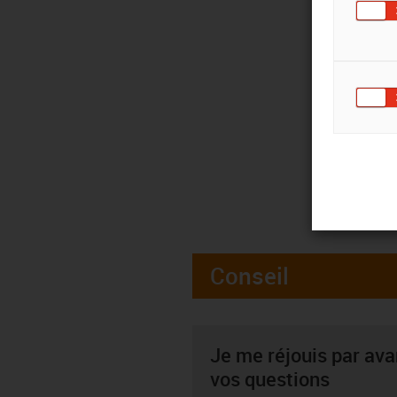
Conseil
Je me réjouis par av
vos questions