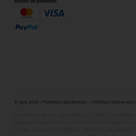
Modes de paiement
©
igus, 2026
Protection des données
Politique relative aux 
Les termes « Apiro », « AutoChain », « CFRIP », « chainflex »,
dryway », « easy chain », « e-chain », « e-chain systems », 
« e-skin », « e-spool », « fixflex », « flizz », « i. par exemple