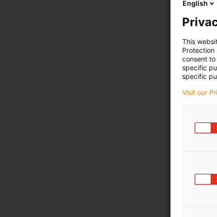
English
Privac
This websi
Protection
consent to 
specific p
specific pu
Visit our P