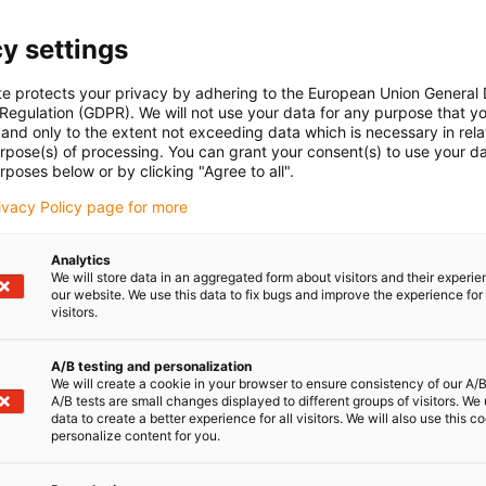
y settings
te protects your privacy by adhering to the European Union General
 Regulation (GDPR). We will not use your data for any purpose that y
and only to the extent not exceeding data which is necessary in relat
urpose(s) of processing. You can grant your consent(s) to use your da
rposes below or by clicking "Agree to all".
rivacy Policy page for more
Analytics
We will store data in an aggregated form about visitors and their experi
our website. We use this data to fix bugs and improve the experience for 
visitors.
A/B testing and personalization
We will create a cookie in your browser to ensure consistency of our A/B
A/B tests are small changes displayed to different groups of visitors. We
data to create a better experience for all visitors. We will also use this c
personalize content for you.