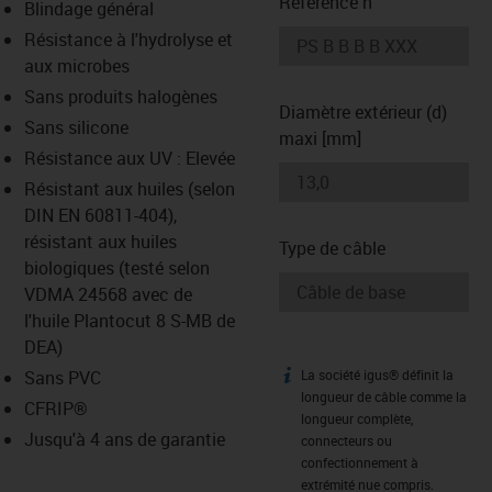
Référence n°
Blindage général
Résistance à l'hydrolyse et
-icon-lupe
-icon-lupe
aux microbes
Sans produits halogènes
Diamètre extérieur (d)
Sans silicone
maxi [mm]
Résistance aux UV : Elevée
Résistant aux huiles (selon
DIN EN 60811-404),
résistant aux huiles
Type de câble
biologiques (testé selon
VDMA 24568 avec de
l'huile Plantocut 8 S-MB de
DEA)
Sans PVC
La société igus® définit la
igus-icon-info
longueur de câble comme la
CFRIP®
longueur complète,
Jusqu'à 4 ans de garantie
connecteurs ou
confectionnement à
extrémité nue compris.