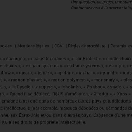
Une question, un projet, une co
Contactez-nous à l’adresse : info
cookies
Mentions légales
CGV
Règles de procédure
Paramètres 
 « chainge », « chains for cranes », « ConProtect », « cradle-chain », 
« e-chains », « e-chain systems », « e-chain systems », « e-loop », 
, « ibow », « igear », « iglide », « iglidur », « igubal », « igumid », 
us », « motion plastics », « motion polymers », « motionary », « plas
L », « ReCyycle », « reguse », « robolink », « Rohbot », « savfe », «
hain », « Quand il se déplace, l’IGUS s’améliore », « Xirodur », « Xi
emagne ainsi que dans de nombreux autres pays et juridictions int
iété intellectuelle (par exemple, marques déposées ou demandes d
éenne, aux États-Unis et/ou dans d’autres pays. L'absence d'une m
KG à ses droits de propriété intellectuelle.