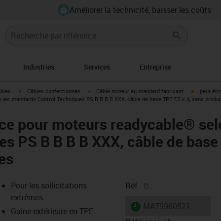
Améliorer la technicité, baisser les coûts
Industries
Services
Entreprise
igus-icon-arrow-right
igus-icon-arrow-right
igus-icon-a
âbles
Câbles confectionnés
Câble moteur au standard fabricant
peut êtr
les standards Control Techniques PS B B B B XXX, câble de base TPE 7,5 x d, sans produ
ce pour moteurs readycable® sel
es PS B B B B XXX, câble de base 
es
igus-icon-copy-clipb
Pour les sollicitations
Réf.
extrêmes
igus-icon-lieferzeit
MAT9960521
Gaine extérieure en TPE