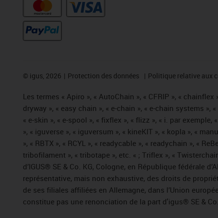
©
igus, 2026
Protection des données
Politique relative aux 
Les termes « Apiro », « AutoChain », « CFRIP », « chainflex »,
dryway », « easy chain », « e-chain », « e-chain systems », 
« e-skin », « e-spool », « fixflex », « flizz », « i. par exemple
», « iguverse », « iguversum », « kineKIT », « kopla », « man
», « RBTX », « RCYL », « readycable », « readychain », « ReBe
tribofilament », « tribotape », etc. « ; Triflex », « Twisterc
d’IGUS® SE & Co. KG, Cologne, en République fédérale d’All
représentative, mais non exhaustive, des droits de propr
de ses filiales affiliées en Allemagne, dans l’Union europ
constitue pas une renonciation de la part d'igus® SE & Co. 