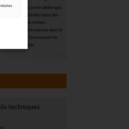
websites
Les chaînes porte-câbles igus
sont déjà utilisées dans des
centaines de milliers
d'applications partout dans le
monde et y fonctionnent de
manière fiable.
igus-icon-3arrow
ils techniques
8h.