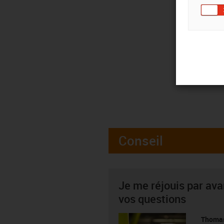
Conseil
Je me réjouis par av
vos questions
Thoma