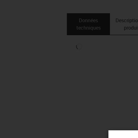
Données
Descripti
techniques
produi