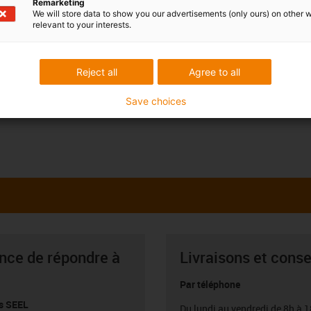
Remarketing
We will store data to show you our advertisements (only ours) on other 
relevant to your interests.
Reject all
Agree to all
Save choices
ance de répondre à
Livraisons et conse
Par téléphone
s SEEL
Du lundi au vendredi de 8h à 1