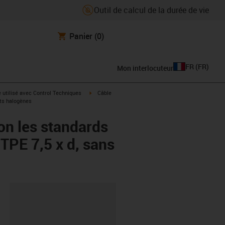
Outil de calcul de la durée de vie
Panier
(0)
FR
(
FR
)
Mon interlocuteur
rrow-right
igus-icon-arrow-right
e utilisé avec Control Techniques
Câble
its halogènes
on les standards
TPE 7,5 x d, sans
oard