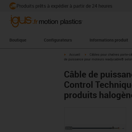
Produits prêts à expédier à partir de 24 heures
Boutique
Configurateurs
Informations produit
igus-icon-arrow-right
igus-icon-arrow-right
Accueil
Câbles pour chaînes porte-c
de puissance pour moteurs readycable® selon 
Câble de puissan
Control Techniqu
produits halogèn