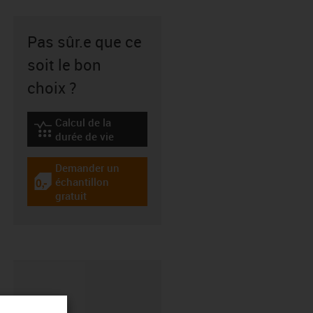
Pas sûr.e que ce
soit le bon
choix ?
Calcul de la
igus-icon-lebensdauerrechner
durée de vie
Demander un
échantillon
igus-icon-gratismuster
gratuit