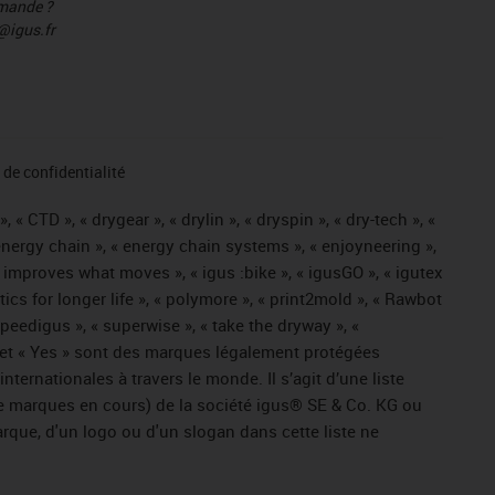
mmande ?
@igus.fr
de confidentialité
« CTD », « drygear », « drylin », « dryspin », « dry-tech », «
« energy chain », « energy chain systems », « enjoyneering »,
« igus improves what moves », « igus :bike », « igusGO », « igutex
tics for longer life », « polymore », « print2mold », « Rawbot
 speedigus », « superwise », « take the dryway », «
ros » et « Yes » sont des marques légalement protégées
ernationales à travers le monde. Il s’agit d’une liste
e marques en cours) de la société igus® SE & Co. KG ou
arque, d'un logo ou d'un slogan dans cette liste ne