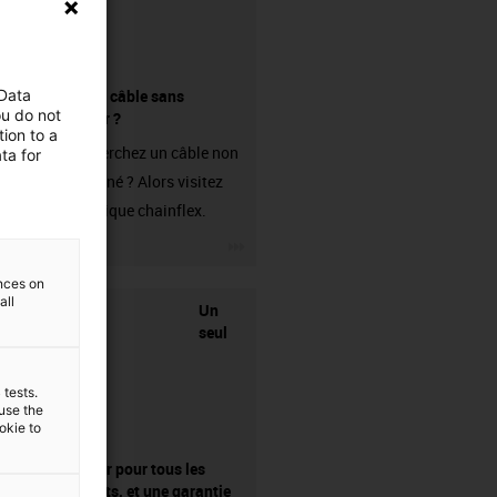
 Data
Acheter un câble sans
ou do not
connecteur ?
ion to a
Vous recherchez un câble non
ta for
confectionné ? Alors visitez
notre boutique chainflex.
igus-icon-3arrow
ences on
all
Un
seul
 tests.
 use the
ookie to
fournisseur pour tous les
composants, et une garantie