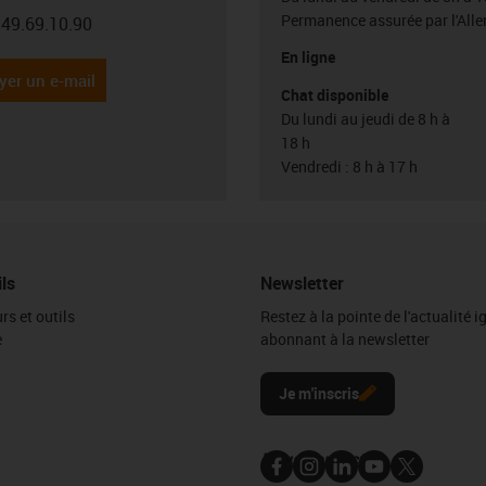
Permanence assurée par l'All
.49.69.10.90
con-phone
En ligne
yer un e-mail
Chat disponible
Du lundi au jeudi de 8 h à
18 h
Vendredi : 8 h à 17 h
ils
Newsletter
rs et outils
Restez à la pointe de l'actualité 
e
abonnant à la newsletter
l
Je m'inscris
Nous contacter