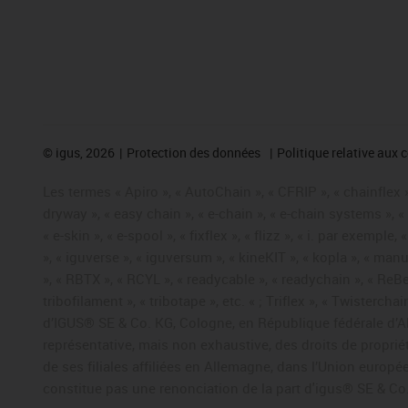
©
igus, 2026
Protection des données
Politique relative aux 
Les termes « Apiro », « AutoChain », « CFRIP », « chainflex »,
dryway », « easy chain », « e-chain », « e-chain systems », 
« e-skin », « e-spool », « fixflex », « flizz », « i. par exemple
», « iguverse », « iguversum », « kineKIT », « kopla », « man
», « RBTX », « RCYL », « readycable », « readychain », « ReBe
tribofilament », « tribotape », etc. « ; Triflex », « Twisterc
d’IGUS® SE & Co. KG, Cologne, en République fédérale d’All
représentative, mais non exhaustive, des droits de propr
de ses filiales affiliées en Allemagne, dans l’Union europ
constitue pas une renonciation de la part d'igus® SE & Co. 