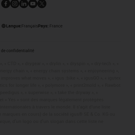
Langue:
Français
Pays:
France
de confidentialité
« CTD », « drygear », « drylin », « dryspin », « dry-tech », «
« energy chain », « energy chain systems », « enjoyneering »,
« igus improves what moves », « igus :bike », « igusGO », « igutex
tics for longer life », « polymore », « print2mold », « Rawbot
 speedigus », « superwise », « take the dryway », «
ros » et « Yes » sont des marques légalement protégées
ernationales à travers le monde. Il s’agit d’une liste
e marques en cours) de la société igus® SE & Co. KG ou
arque, d'un logo ou d'un slogan dans cette liste ne