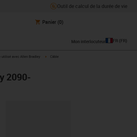
Outil de calcul de la durée de vie
Panier
(0)
FR
(
FR
)
Mon interlocuteur
rrow-right
igus-icon-arrow-right
e utilisé avec Allen Bradley
Câble
ey 2090-
oard