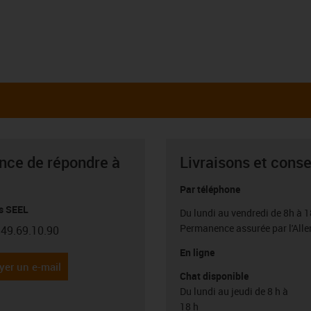
ance de répondre à
Livraisons et conse
Par téléphone
s SEEL
Du lundi au vendredi de 8h à 1
Permanence assurée par l'All
.49.69.10.90
con-phone
En ligne
yer un e-mail
Chat disponible
Du lundi au jeudi de 8 h à
18 h