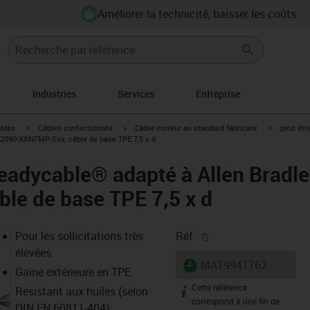
Améliorer la technicité, baisser les coûts
Industries
Services
Entreprise
igus-icon-arrow-right
igus-icon-arrow-right
igus-icon-a
âbles
Câbles confectionnés
Câble moteur au standard fabricant
peut êtr
 2090-XXNFMP-Sxx, câble de base TPE 7,5 x d
eadycable® adapté à Allen Bradl
le de base TPE 7,5 x d
igus-icon-copy-clipb
Pour les sollicitations très
Réf.
élevées
igus-icon-lieferzeit
MAT9941762
Gaine extérieure en TPE
Cette référence
igus-icon-info
Résistant aux huiles (selon
correspond à une fin de
DIN EN 60811-404),