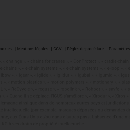
cookies
Mentions légales
CGV
Règles de procédure
Paramètres 
 « chainge », « chains for cranes », « ConProtect », « cradle-chain », 
« e-chains », « e-chain systems », « e-chain systems », « e-loop », 
, « ibow », « igear », « iglide », « iglidur », « igubal », « igumid », 
us », « motion plastics », « motion polymers », « motionary », « plas
L », « ReCyycle », « reguse », « robolink », « Rohbot », « savfe », «
hain », « Quand il se déplace, l’IGUS s’améliore », « Xirodur », « Xi
emagne ainsi que dans de nombreux autres pays et juridictions int
iété intellectuelle (par exemple, marques déposées ou demandes d
éenne, aux États-Unis et/ou dans d’autres pays. L'absence d'une m
KG à ses droits de propriété intellectuelle.