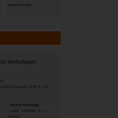
manière fiable.
igus-icon-3arrow
ils techniques
8h.
emagne le samedi de 8h à 12h.
Service Whatsapp
Lundi - vendredi : 8 - 16
heures