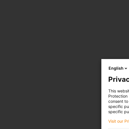
English
Privac
This websi
Protection
consent to 
specific p
specific pu
Visit our P