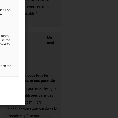
besoin d'un connecteur pour
ences on
votre readycable ?
all
igus-icon-3arrow
 tests.
Un
 use the
seul
ookie to
websites
fournisseur pour tous les
composants, et une garantie
Les chaînes porte-câbles igus
sont déjà utilisées dans des
centaines de milliers
d'applications partout dans le
monde et y fonctionnent de