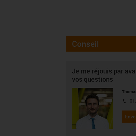
Conseil
Je me réjouis par av
vos questions
Thoma
01
igus-i
Envo