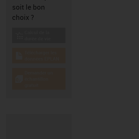
soit le bon
choix ?
Calcul de la
igus-icon-lebensdauerrechner
durée de vie
Télécharger les
igus-icon-download-plan
données EPLAN
Demander un
échantillon
igus-icon-gratismuster
gratuit