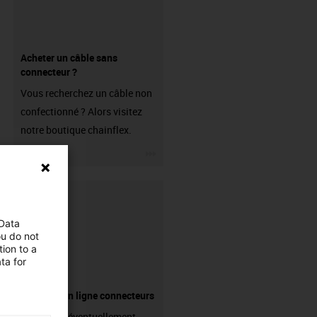
Acheter un câble sans
connecteur ?
Vous recherchez un câble non
confectionné ? Alors visitez
notre boutique chainflex.
igus-icon-3arrow
 Data
ou do not
ion to a
ta for
Boutique en ligne connecteurs
Avez-vous éventuellement