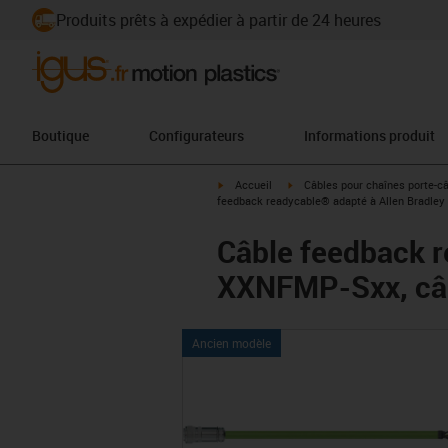
Produits prêts à expédier à partir de 24 heures
Boutique
Configurateurs
Informations produit
igus-icon-arrow-right
igus-icon-arrow-right
Accueil
Câbles pour chaînes porte-c
feedback readycable® adapté à Allen Bradley
Câble feedback r
XXNFMP-Sxx, câb
Ancien modèle