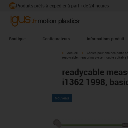
Produits prêts à expédier à partir de 24 heures
Boutique
Configurateurs
Informations produit
igus-icon-arrow-right
igus-icon-arrow-right
Accueil
Câbles pour chaînes porte-c
readycable measuring system cable suitable 
readycable meas
i1362 1998, basi
Nouveau