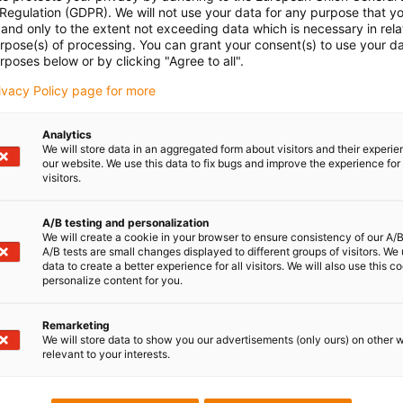
 Regulation (GDPR). We will not use your data for any purpose that y
and only to the extent not exceeding data which is necessary in relat
urpose(s) of processing. You can grant your consent(s) to use your da
rposes below or by clicking "Agree to all".
rivacy Policy page for more
Analytics
We will store data in an aggregated form about visitors and their experi
our website. We use this data to fix bugs and improve the experience for 
visitors.
A/B testing and personalization
We will create a cookie in your browser to ensure consistency of our A/B
A/B tests are small changes displayed to different groups of visitors. We
data to create a better experience for all visitors. We will also use this c
personalize content for you.
Remarketing
We will store data to show you our advertisements (only ours) on other 
relevant to your interests.