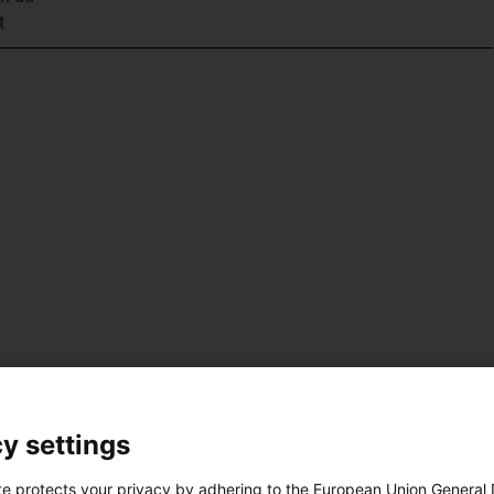
t
y settings
te protects your privacy by adhering to the European Union General