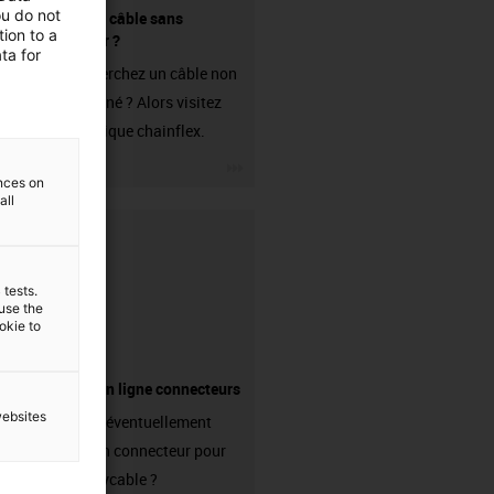
ou do not
Acheter un câble sans
ion to a
connecteur ?
ta for
Vous recherchez un câble non
confectionné ? Alors visitez
notre boutique chainflex.
igus-icon-3arrow
ences on
all
 tests.
 use the
ookie to
Boutique en ligne connecteurs
websites
Avez-vous éventuellement
besoin d'un connecteur pour
votre readycable ?