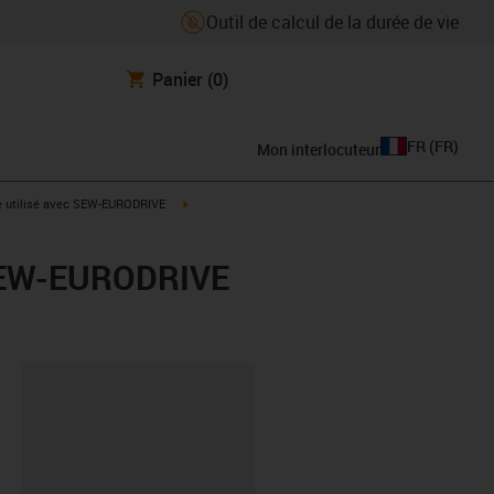
Outil de calcul de la durée de vie
Panier
(0)
FR
(
FR
)
Mon interlocuteur
rrow-right
igus-icon-arrow-right
e utilisé avec SEW-EURODRIVE
r SEW-EURODRIVE
oard