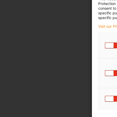
Protection
consent to 
specific p
specific pu
Visit our P