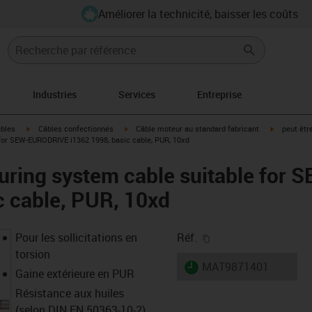
Améliorer la technicité, baisser les coûts
Industries
Services
Entreprise
igus-icon-arrow-right
igus-icon-arrow-right
igus-icon-a
âbles
Câbles confectionnés
Câble moteur au standard fabricant
peut êtr
for SEW-EURODRIVE i1362 1998, basic cable, PUR, 10xd
uring system cable suitable fo
c cable, PUR, 10xd
igus-icon-copy-clipb
Pour les sollicitations en
Réf.
torsion
igus-icon-lieferzeit
MAT9871401
Gaine extérieure en PUR
Résistance aux huiles
(selon DIN EN 50363-10-2)