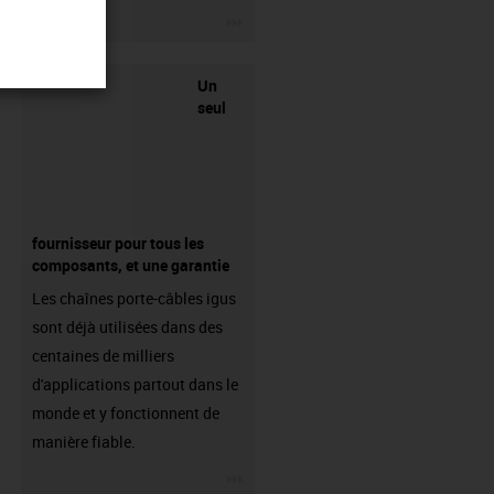
igus-icon-3arrow
Un
seul
fournisseur pour tous les
composants, et une garantie
Les chaînes porte-câbles igus
sont déjà utilisées dans des
centaines de milliers
d'applications partout dans le
monde et y fonctionnent de
manière fiable.
igus-icon-3arrow