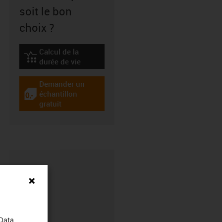
soit le bon
choix ?
Calcul de la
igus-icon-lebensdauerrechner
durée de vie
Demander un
échantillon
igus-icon-gratismuster
gratuit
 Data