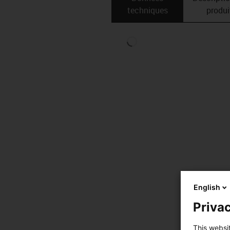
techniques
produi
English
Privac
This websi