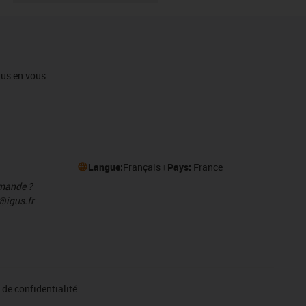
igus en vous
Langue:
Français
Pays:
France
mmande ?
@igus.fr
de confidentialité