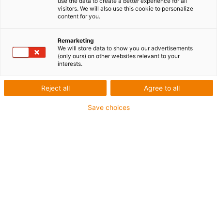
use the data to create a better experience for all
visitors. We will also use this cookie to personalize
content for you.
Remarketing
We will store data to show you our advertisements
igus-icon-lup
(only ours) on other websites relevant to your
interests.
Pour sollicitations moyennes
Reject all
Agree to all
Gaine extérieure en PUR
Save choices
Avec blindage
Résistance aux huiles et aux liquides de
refroidissement
Résistant aux entailles
Non propagateur de flamme
Résistance à l'hydrolyse et aux microbes
Sans PVC et sans produits halogènes
Jusqu'à 4 ans de garantie