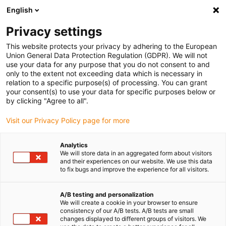
English
(0)
Privacy settings
igus-icon-arrow-right
igus-icon-arrow-right
igus-icon-arrow-right
Accueil
Câbles pour chaînes porte-câbles
Câbles confectionnés
This website protects your privacy by adhering to the European
igus-icon-arrow-right
igus-icon-arrow-right
Câble moteur au standard fabricant
peut être utilisé avec Allen Bradley
Union General Data Protection Regulation (GDPR). We will not
igus-icon-arrow-right
Câble de puissance pour moteurs readycable® adapté à Allen Bradley 2090-
use your data for any purpose that you do not consent to and
CPWM7E7-12AF, câble prolongateur PUR 10 x d
only to the extent not exceeding data which is necessary in
relation to a specific purpose(s) of processing. You can grant
Câble de puissance pour
your consent(s) to use your data for specific purposes below or
by clicking "Agree to all".
moteurs readycable® adapté à
Visit our Privacy Policy page for more
Allen Bradley 2090-
CPWM7E7-12AF, câble
Analytics
We will store data in an aggregated form about visitors
prolongateur PUR 10 x d
and their experiences on our website. We use this data
to fix bugs and improve the experience for all visitors.
A/B testing and personalization
We will create a cookie in your browser to ensure
consistency of our A/B tests. A/B tests are small
changes displayed to different groups of visitors. We