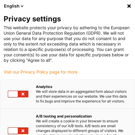
English
(0)
Privacy settings
igus-icon-arrow-right
igus-icon-arrow-right
igus-icon-arrow-right
Accueil
Câbles pour chaînes porte-câbles
Câbles confectionnés
This website protects your privacy by adhering to the European
igus-icon-arrow-right
igus-icon-arrow-right
Câble moteur au standard fabricant
peut être utilisé avec Bosch
Union General Data Protection Regulation (GDPR). We will not
igus-icon-arrow-right
Rexroth
Câble de puissance readycable® selon les standards Bosch Rexroth
use your data for any purpose that you do not consent to and
IKL0168, câble prolongateur avec connecteur intermédiaire PUR 10 x d
only to the extent not exceeding data which is necessary in
relation to a specific purpose(s) of processing. You can grant
Câble de puissance
your consent(s) to use your data for specific purposes below or
by clicking "Agree to all".
readycable® selon les
Visit our Privacy Policy page for more
standards Bosch Rexroth
IKL0168, câble prolongateur
Analytics
We will store data in an aggregated form about visitors
avec connecteur intermédiaire
and their experiences on our website. We use this data
to fix bugs and improve the experience for all visitors.
PUR 10 x d
A/B testing and personalization
We will create a cookie in your browser to ensure
consistency of our A/B tests. A/B tests are small
changes displayed to different groups of visitors. We