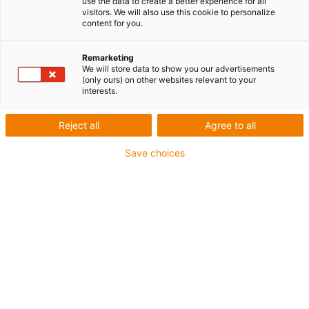
use the data to create a better experience for all
visitors. We will also use this cookie to personalize
content for you.
Remarketing
We will store data to show you our advertisements
(only ours) on other websites relevant to your
interests.
igus-icon-lup
Reject all
Agree to all
Pour sollicitations moyennes
Save choices
Gaine extérieure en PUR
Avec blindage
Résistance aux huiles et aux liquides de
refroidissement
Résistant aux entailles
Non propagateur de flamme
Résistance à l'hydrolyse et aux microbes
Sans PVC et sans produits halogènes