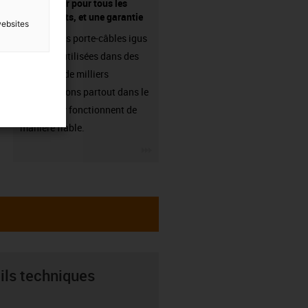
fournisseur pour tous les
composants, et une garantie
websites
Les chaînes porte-câbles igus
sont déjà utilisées dans des
centaines de milliers
d'applications partout dans le
monde et y fonctionnent de
manière fiable.
igus-icon-3arrow
ils techniques