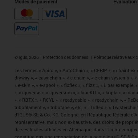
Modes de paiement
Évaluation
©
igus, 2026
Protection des données
Politique relative aux 
Les termes « Apiro », « AutoChain », « CFRIP », « chainflex »,
dryway », « easy chain », « e-chain », « e-chain systems », 
« e-skin », « e-spool », « fixflex », « flizz », « i. par exemple
», « iguverse », « iguversum », « kineKIT », « kopla », « man
», « RBTX », « RCYL », « readycable », « readychain », « ReBe
tribofilament », « tribotape », etc. « ; Triflex », « Twisterc
d’IGUS® SE & Co. KG, Cologne, en République fédérale d’All
représentative, mais non exhaustive, des droits de propr
de ses filiales affiliées en Allemagne, dans l’Union europ
constitue pas une renonciation de la part d'igus® SE & Co. 