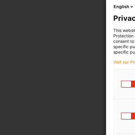
English
Privac
This websi
Protection
consent to 
specific p
specific pu
Visit our P