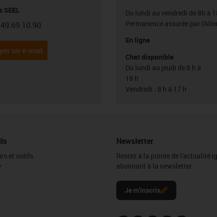
s SEEL
Du lundi au vendredi de 8h à 1
Permanence assurée par l'All
.49.69.10.90
con-phone
En ligne
yer un e-mail
Chat disponible
Du lundi au jeudi de 8 h à
18 h
Vendredi : 8 h à 17 h
ils
Newsletter
rs et outils
Restez à la pointe de l'actualité 
e
abonnant à la newsletter
l
Je m'inscris