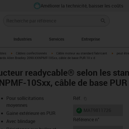
Améliorer la technicité, baisser les coûts
Industries
Services
Entreprise
igus-icon-arrow-right
igus-icon-arrow-right
igus-icon-a
âbles
Câbles confectionnés
Câble moteur au standard fabricant
peut êtr
ards Allen Bradley 2090-XXNPMF-10Sxx, câble de base PUR 10 x d
cteur readycable® selon les stan
NPMF-10Sxx, câble de base PUR 
igus-icon-copy-clipb
Pour sollicitations
Réf.
moyennes
igus-icon-lieferzeit
MAT9811726
Gaine extérieure en PUR
Référence n°
Avec blindage