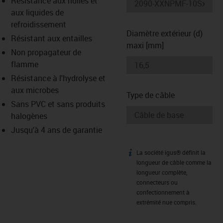
Résistance aux huiles et
-icon-lupe
-icon-lupe
aux liquides de
refroidissement
Diamètre extérieur (d)
Résistant aux entailles
maxi [mm]
Non propagateur de
flamme
Résistance à l'hydrolyse et
aux microbes
Type de câble
Sans PVC et sans produits
halogènes
Jusqu'à 4 ans de garantie
La société igus® définit la
igus-icon-info
longueur de câble comme la
longueur complète,
connecteurs ou
confectionnement à
extrémité nue compris.