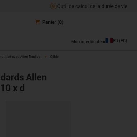
Outil de calcul de la durée de vie
Panier
(0)
FR
(
FR
)
Mon interlocuteur
rrow-right
igus-icon-arrow-right
e utilisé avec Allen Bradley
Câble
dards Allen
10 x d
oard