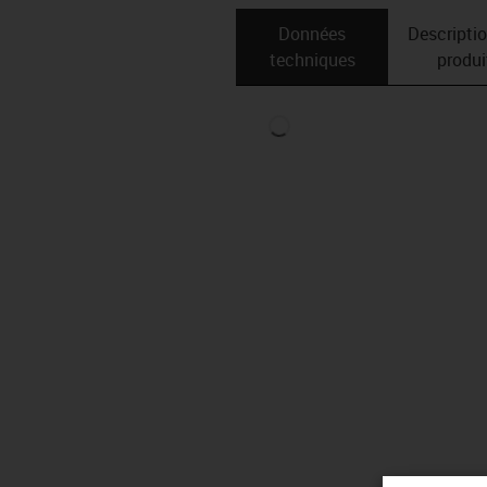
Données
Descripti
techniques
produi