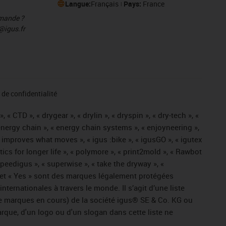
Langue:
Français
Pays:
France
mmande ?
@igus.fr
de confidentialité
« CTD », « drygear », « drylin », « dryspin », « dry-tech », «
« energy chain », « energy chain systems », « enjoyneering »,
« igus improves what moves », « igus :bike », « igusGO », « igutex
tics for longer life », « polymore », « print2mold », « Rawbot
 speedigus », « superwise », « take the dryway », «
ros » et « Yes » sont des marques légalement protégées
ernationales à travers le monde. Il s’agit d’une liste
e marques en cours) de la société igus® SE & Co. KG ou
arque, d'un logo ou d'un slogan dans cette liste ne