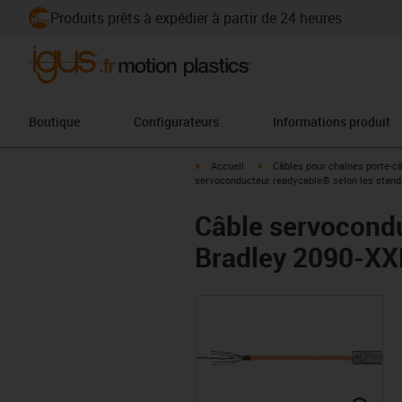
Produits prêts à expédier à partir de 24 heures
Boutique
Configurateurs
Informations produit
igus-icon-arrow-right
igus-icon-arrow-right
Accueil
Câbles pour chaînes porte-c
servoconducteur readycable® selon les stand
Câble servocondu
Bradley 2090-XX