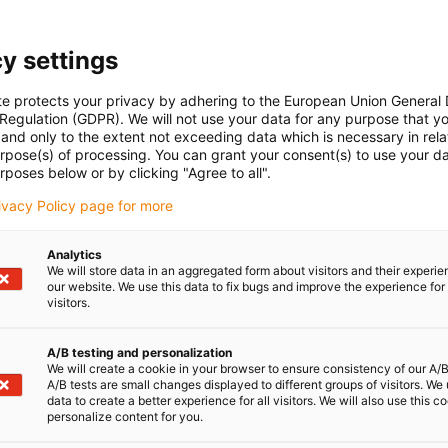
y settings
te protects your privacy by adhering to the European Union General
 Regulation (GDPR). We will not use your data for any purpose that y
and only to the extent not exceeding data which is necessary in relat
urpose(s) of processing. You can grant your consent(s) to use your da
rposes below or by clicking "Agree to all".
rivacy Policy page for more
Analytics
We will store data in an aggregated form about visitors and their experi
our website. We use this data to fix bugs and improve the experience for 
visitors.
A/B testing and personalization
We will create a cookie in your browser to ensure consistency of our A/B
A/B tests are small changes displayed to different groups of visitors. We
data to create a better experience for all visitors. We will also use this c
personalize content for you.