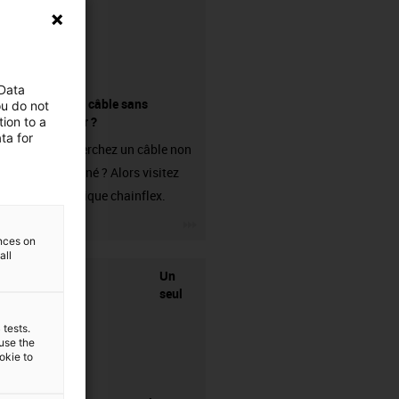
 Data
Acheter un câble sans
ou do not
connecteur ?
ion to a
ta for
Vous recherchez un câble non
confectionné ? Alors visitez
notre boutique chainflex.
igus-icon-3arrow
ences on
all
Un
seul
 tests.
 use the
ookie to