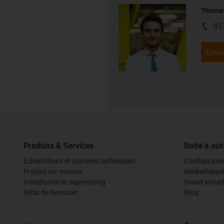
Thoma
01
igus-i
Envo
Produits & Services
Boîte à out
Échantillons et journées techniques
Configurateu
Projets sur mesure
Médiathèqu
Installation et supervising
Stand virtue
Délai de livraison
Blog