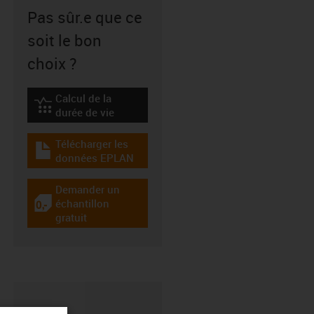
Pas sûr.e que ce
soit le bon
choix ?
Calcul de la
igus-icon-lebensdauerrechner
durée de vie
Télécharger les
igus-icon-download-plan
données EPLAN
Demander un
échantillon
igus-icon-gratismuster
gratuit