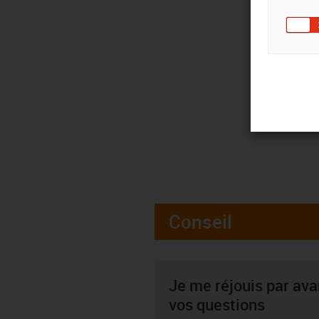
Conseil
Je me réjouis par av
vos questions