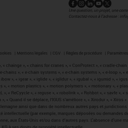
Nous contacter
Une question, un projet, une co
Contactez-nous à l’adresse : info
cookies
Mentions légales
CGV
Règles de procédure
Paramètres 
 « chainge », « chains for cranes », « ConProtect », « cradle-chain », 
« e-chains », « e-chain systems », « e-chain systems », « e-loop », 
, « ibow », « igear », « iglide », « iglidur », « igubal », « igumid », 
us », « motion plastics », « motion polymers », « motionary », « plas
L », « ReCyycle », « reguse », « robolink », « Rohbot », « savfe », «
hain », « Quand il se déplace, l’IGUS s’améliore », « Xirodur », « Xi
emagne ainsi que dans de nombreux autres pays et juridictions int
iété intellectuelle (par exemple, marques déposées ou demandes d
éenne, aux États-Unis et/ou dans d’autres pays. L'absence d'une m
KG à ses droits de propriété intellectuelle.