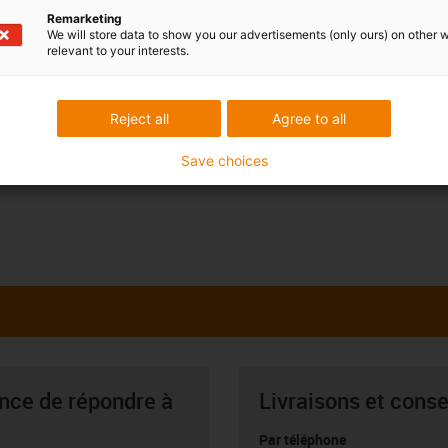
Remarketing
We will store data to show you our advertisements (only ours) on other 
relevant to your interests.
Reject all
Agree to all
Save choices
ance de répondre à
Livraisons et conse
Par téléphone