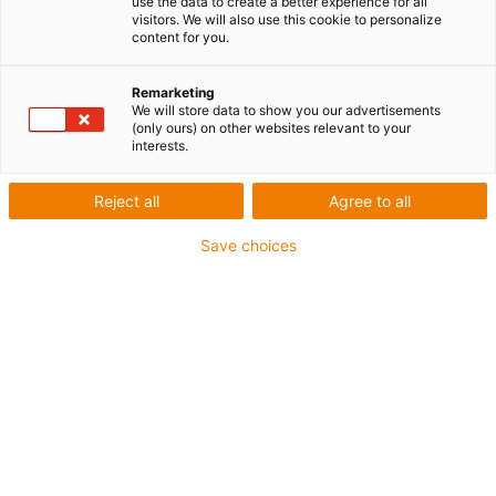
de connexion sont disponibles dans une longueur de câble de 3, 5
use the data to create a better experience for all
visitors. We will also use this cookie to personalize
ou 10 mètres. De cette façon, vous achetez toujours le câble
content for you.
répondant à vos besoins. Des connecteurs droits ou coudés sont
également possibles en fonction de la version. Beaucoup de nos
câbles de connexion sont disponibles sur stock et prêts à expédier
Remarketing
We will store data to show you our advertisements
en 24 heures seulement.
(only ours) on other websites relevant to your
interests.
Reject all
Agree to all
Save choices
Liste
Mosaïque
Nombre de produits :
0
Aucun produit disponible dans cette catégorie pour
l’instant. Vous avez besoin d'aide ou d'une solution sur
mesure ? Adressez-vous vite au chat en direct igus® !
Ou
Envoyez-nous un message !