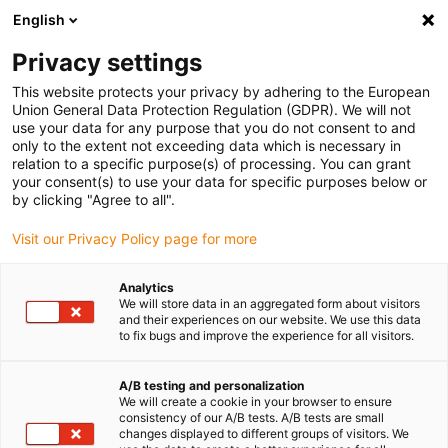
English
(0)
Privacy settings
igus-icon-arrow-right
igus-icon-arrow-right
igus-icon-arrow-right
igus-icon-
Accueil
Technologie d'entraînement
Moteurs électriques
This website protects your privacy by adhering to the European
igus-icon-arrow-right
Câbles de connexion
DC motor cables
Union General Data Protection Regulation (GDPR). We will not
use your data for any purpose that you do not consent to and
only to the extent not exceeding data which is necessary in
relation to a specific purpose(s) of processing. You can grant
Câbles de raccordement pour
your consent(s) to use your data for specific purposes below or
by clicking "Agree to all".
Visit our Privacy Policy page for more
moteurs
Analytics
We will store data in an aggregated form about visitors
and their experiences on our website. We use this data
to fix bugs and improve the experience for all visitors.
Le câble de connexion allant avec chaque moteur ! Dans notre
boutique en ligne, vous trouverez câbles pour moteurs pas à
pas, câbles EC/BLDC et câbles de puissance pour moteurs DC. Les
A/B testing and personalization
We will create a cookie in your browser to ensure
différents câbles sont répartis selon les câbles de puissance pour
consistency of our A/B tests. A/B tests are small
moteurs, les câbles capteurs et les câbles de frein. Tous les câbles
changes displayed to different groups of visitors. We