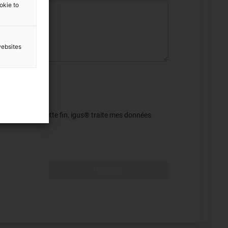
ookie to
websites
 révocation. À cette fin, igus® traite mes données
Envoyer