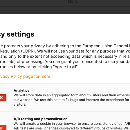
Numéro de téléphone
y settings
te protects your privacy by adhering to the European Union General
 Regulation (GDPR). We will not use your data for any purpose that y
and only to the extent not exceeding data which is necessary in relat
urpose(s) of processing. You can grant your consent(s) to use your da
rposes below or by clicking "Agree to all".
rivacy Policy page for more
otre pays afin d'attribuer clairement vos demandes à la personn
Analytics
We will store data in an aggregated form about visitors and their experi
Localisation
*
our website. We use this data to fix bugs and improve the experience for 
visitors.
A/B testing and personalization
We will create a cookie in your browser to ensure consistency of our A/B
A/B tests are small changes displayed to different groups of visitors. We