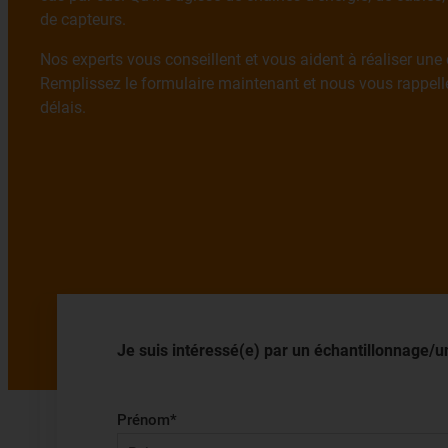
de capteurs.
Nos experts vous conseillent et vous aident à réaliser une
Remplissez le formulaire maintenant et nous vous rappell
délais.
Je suis intéressé(e) par un échantillonnage/un
Prénom
*