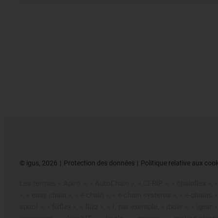
©
igus, 2026
Protection des données
Politique relative aux coo
Les termes « Apiro », « AutoChain », « CFRIP », « chainflex », « 
», « easy chain », « e-chain », « e-chain systems », « e-chains 
spool », « fixflex », « flizz », « i. par exemple, « ibow », « igear