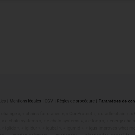
kies
Mentions légales
CGV
Règles de procédure
Paramètres de confi
chainge », « chains for cranes », « ConProtect », « cradle-chain », « CT
», « e-chain systems », « e-chain systems », « e-loop », « energy chain
 », « iglide », « iglidur », « igubal », « igumid », « igus improves what m