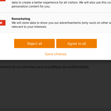
data to create a better experience for all visitors. We will also use this c
personalize content for you.
Remarketing
We will store data to show you our advertisements (only ours) on other 
relevant to your interests.
 sont obligatoires.
Reject all
Agree to all
Save choices
s informations sur les produits et services que j'ai demandés et ce jusqu'à
tement de vos données dans la politique de confidentialité.