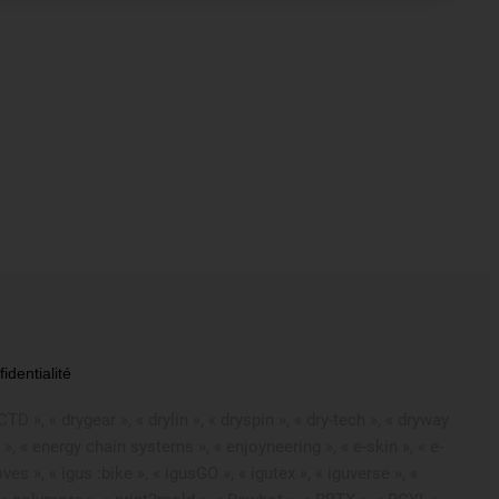
dentialité
D », « drygear », « drylin », « dryspin », « dry-tech », « dryway
 », « energy chain systems », « enjoyneering », « e-skin », « e-
oves », « igus :bike », « igusGO », « igutex », « iguverse », «