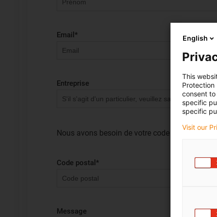
Email
*
English
Privac
This websi
Entreprise
Protection
consent to 
specific p
specific pu
Visit our P
Nous avons besoin de votre code postal et de v
Code postal
*
Message